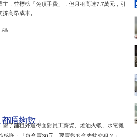
主，並標榜「免頂手費」，但月租高達7.7萬元，引
支撐高昂成本。
廣告
足都唔夠數」
，除了舖租外還得面對員工薪資、燈油火蠟、水電雜
論感嘆：「每盒賣30元，要賣幾多盒先夠交租？」、