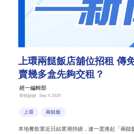
上環兩餸飯店舖位招租 傳
賣幾多盒先夠交租？
經一編輯部
Sep 4 2025
即時財經
上環
兩餸飯
本地餐飲業近日結業潮持續，連一度捲起「兩餸