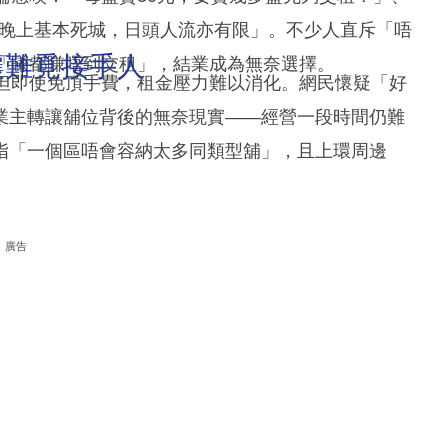
「晚上基本死城，日頭人流亦有限」。不少人直斥「唔
讓難覓接手人
本「賺都賺唔到交租」，結業成為無奈選擇。
，但即使免頂手費，租金壓力難以消化。網民懷疑「好
業主轉讓舖位背後的無奈現實——經營一段時間仍難
指「一個區唔會容納太多同類型舖」，且上環周邊
廣告