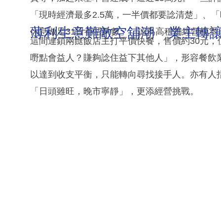
「現時經濟最多2.5萬，一半價都要諗清楚」、
薄利生意難敵空舖潮 業主轉
休息做足31日都唔夠數」，認為高租舖經營根
這間連鎖兩餸飯店主打平價快餐，售價約30元
嘢點會益人？賺夠諗住益下其他人」，形容餐飲
以達到收支平衡，只能轉向尋找接手人。亦有人
「日頭雖旺，晚市寧靜」，更添經營挑戰。