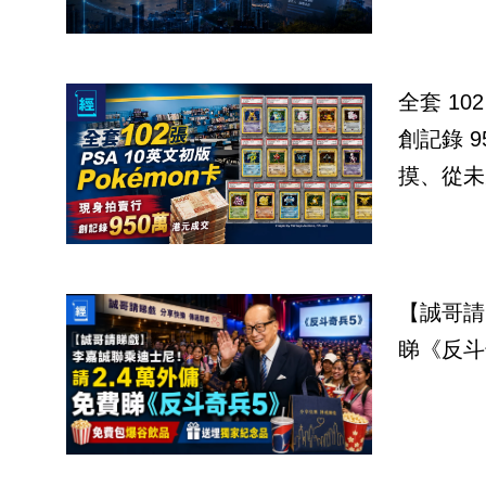
全套 10
創記錄 950 萬港元
摸、從未
【誠哥請
睇《反斗