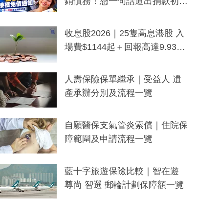
銷債務！憑一句話道出捐款初
衷：加州26萬人接獲免債通知、
一度被誤當詐騙手段
收息股2026｜25隻高息港股 入
場費$1144起＋回報高達9.93
厘！持續更新
人壽保險保單繼承｜受益人 遺
產承辦分別及流程一覽
自願醫保支氣管炎索償｜住院保
障範圍及申請流程一覽
藍十字旅遊保險比較｜智在遊
尊尚 智選 郵輪計劃保障額一覽