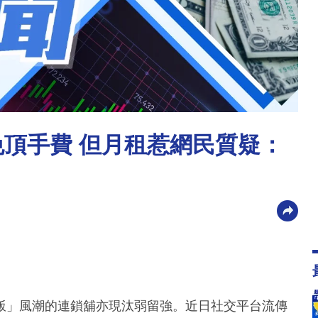
免頂手費 但月租惹網民質疑：
飯」風潮的連鎖舖亦現汰弱留強。近日社交平台流傳