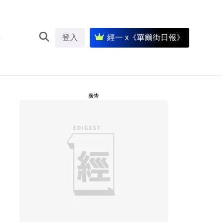
登入
經一 x《華爾街日報》
廣告