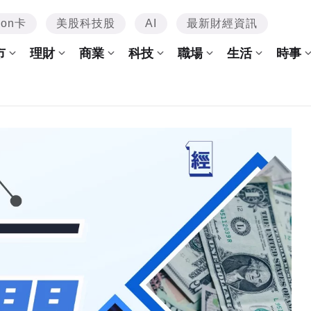
mon卡
美股科技股
AI
最新財經資訊
市
理財
商業
科技
職場
生活
時事