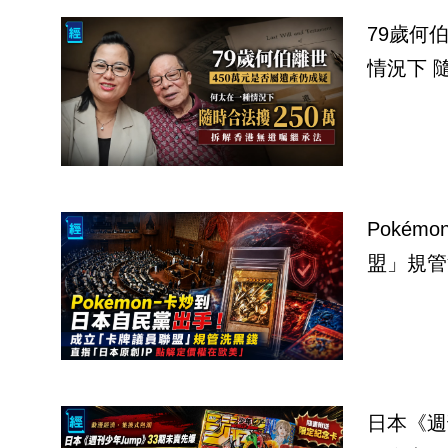
79歲何
情況下 
Poké
盟」規管
日本《週刊