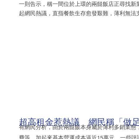
一則告示，稱一間位於上環的兩餸飯店正尋找新業
起網民熱議，直指餐飲生存愈發艱難，薄利無法
超高租金惹熱議 網民稱「做
有網民分析，由於兩餸飯本身屬於薄利多銷業態
費等，加起來基本營運成本逼近15萬元。一些評