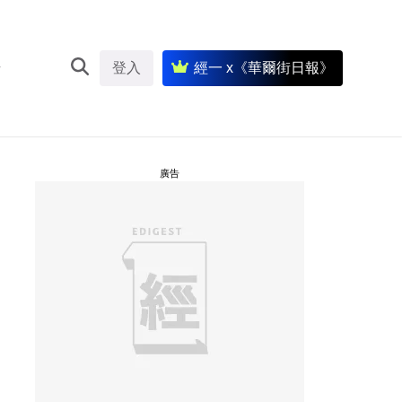
登入
經一 x《華爾街日報》
廣告