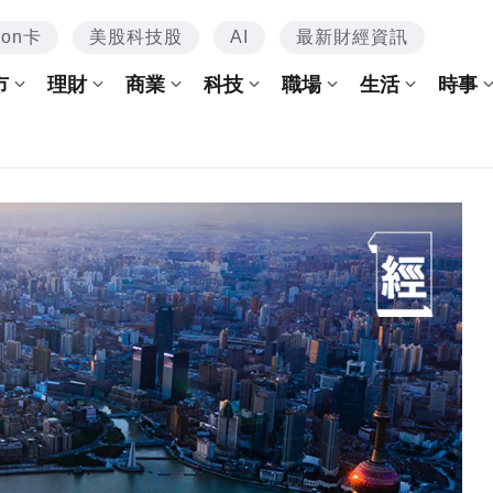
mon卡
美股科技股
AI
最新財經資訊
市
理財
商業
科技
職場
生活
時事