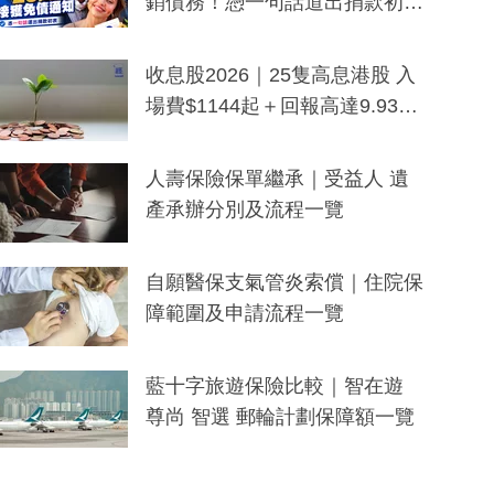
銷債務！憑一句話道出捐款初
衷：加州26萬人接獲免債通知、
一度被誤當詐騙手段
收息股2026｜25隻高息港股 入
場費$1144起＋回報高達9.93
厘！持續更新
人壽保險保單繼承｜受益人 遺
產承辦分別及流程一覽
自願醫保支氣管炎索償｜住院保
障範圍及申請流程一覽
藍十字旅遊保險比較｜智在遊
尊尚 智選 郵輪計劃保障額一覽