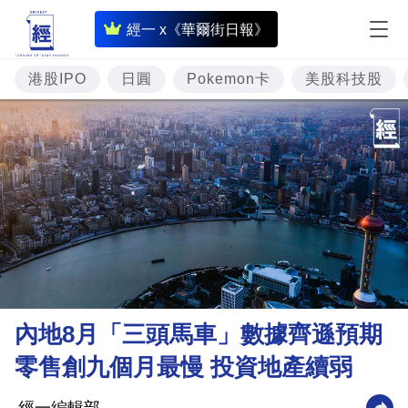
即
經一 x《華爾街日報》
時
財
港股IPO
日圓
Pokemon卡
美股科技股
經
專
題
投
資
樓
市
理
內地8月「三頭馬車」數據齊遜預期
財
零售創九個月最慢 投資地產續弱
商
業