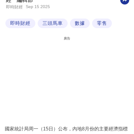
經一編輯部
Sep 15 2025
即時財經
科
技
即時財經
三頭馬車
數據
零售
職
場
廣告
生
活
時
事
專
欄
訂
閱
專
國家統計局周一（15日）公布，內地8月份的主要經濟指標
區