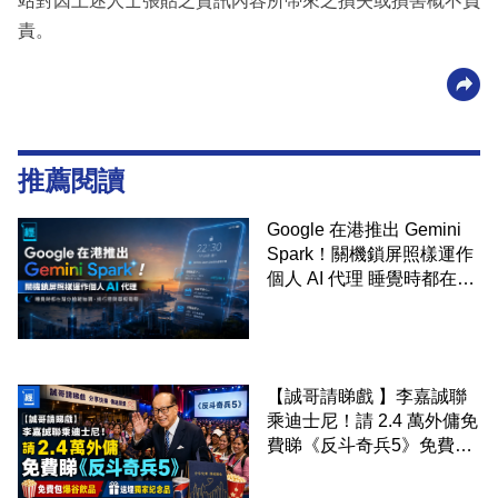
站對因上述人士張貼之資訊內容所帶來之損失或損害概不負
責。
推薦閱讀
Google 在港推出 Gemini
Spark！關機鎖屏照樣運作
個人 AI 代理 睡覺時都在幫
你追蹤加價、排行程與草擬
電郵
【誠哥請睇戲 】李嘉誠聯
乘迪士尼！請 2.4 萬外傭免
費睇《反斗奇兵5》免費包
爆谷飲品 送埋獨家紀念品