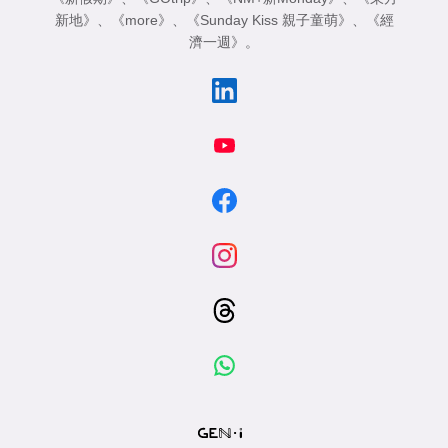
新地》
、
《more》
、
《Sunday Kiss 親子童萌》
、
《經
濟一週》
。