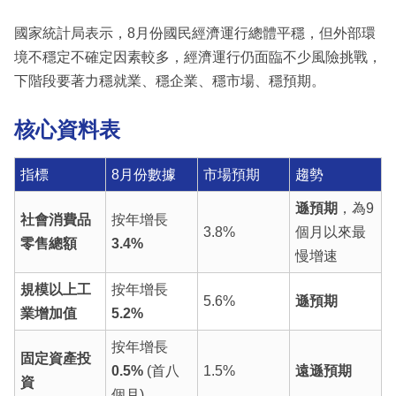
國家統計局表示，8月份國民經濟運行總體平穩，但外部環
境不穩定不確定因素較多，經濟運行仍面臨不少風險挑戰，
下階段要著力穩就業、穩企業、穩市場、穩預期。
核心資料表
指標
8月份數據
市場預期
趨勢
遜預期
，為9
社會消費品
按年增長
3.8%
個月以來最
零售總額
3.4%
慢增速
規模以上工
按年增長
5.6%
遜預期
業增加值
5.2%
按年增長
固定資產投
0.5%
(首八
1.5%
遠遜預期
資
個月)