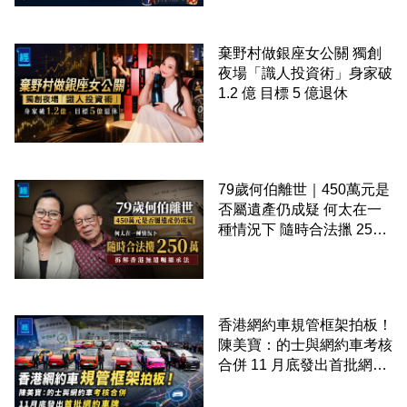
棄野村做銀座女公關 獨創
夜場「識人投資術」身家破
1.2 億 目標 5 億退休
79歲何伯離世｜450萬元是
否屬遺產仍成疑 何太在一
種情況下 隨時合法擸 250
萬 拆解香港無遺囑繼承法
香港網約車規管框架拍板！
陳美寶：的士與網約車考核
合併 11 月底發出首批網約
車牌