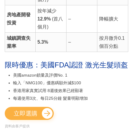
按年減少
房地產開發
12.9%
(首八
–
降幅擴大
投資
個月)
城鎮調查失
按月微升0.1
5.3%
–
業率
個百分點
限時優惠：美國FDA認證 激光生髮頭盔
美國amazon鎖量及評價No. 1
輸入「NMG100」優惠碼額外減$100
香港用家真實試用 8週後效果已經顯著
每週使用3次、每日25分鐘 髮量明顯增加
立即選購
資料由客戶提供