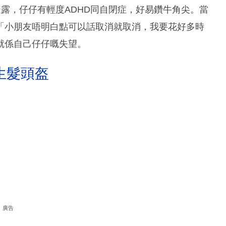
透露，仔仔有輕度ADHD同自閉症，好易鑽牛角尖。當
「小朋友唔明白點可以話取消就取消，我要花好多時
就係自己仔仔嘅失望。
生髮頭盔
廣告