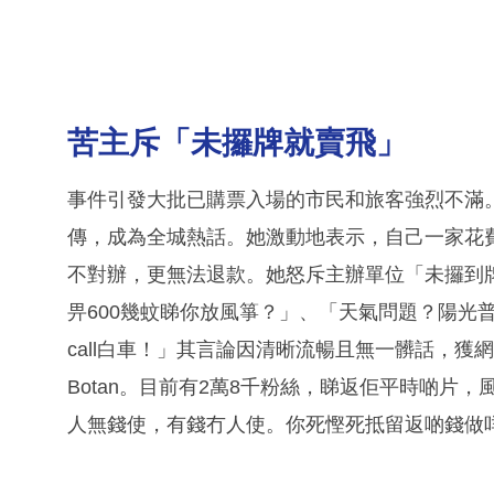
苦主斥「未攞牌就賣飛」
事件引發大批已購票入場的市民和旅客強烈不滿
傳，成為全城熱話。她激動地表示，自己一家花費
不對辦，更無法退款。她怒斥主辦單位「未攞到
畀600幾蚊睇你放風箏？」、「天氣問題？陽光
call白車！」其言論因清晰流暢且無一髒話，獲
Botan。目前有2萬8千粉絲，睇返佢平時啲片
人無錢使，有錢冇人使。你死慳死抵留返啲錢做