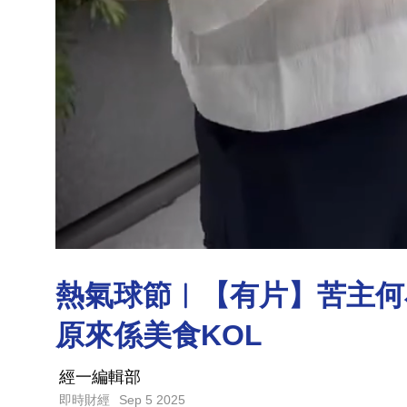
熱氣球節︳【有片】苦主何小
原來係美食KOL
經一編輯部
Sep 5 2025
即時財經