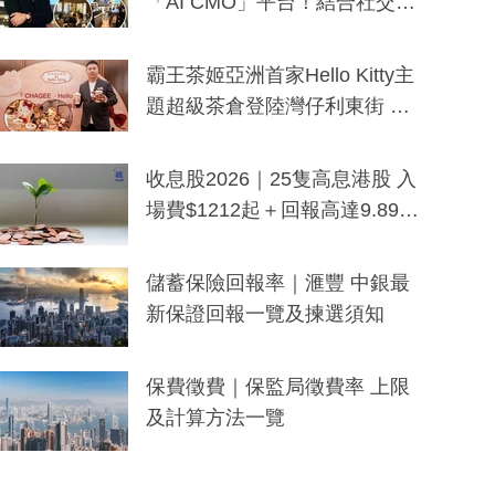
「AI CMO」平台！結合社交聆
聽與廣東話大模型 助中小企數
分鐘生成「貼地」宣傳短片
霸王茶姬亞洲首家Hello Kitty主
題超級茶倉登陸灣仔利東街 推
出首創「伯爵紅茶色」Hello Kitt
y及香港限定特調系列
收息股2026｜25隻高息港股 入
場費$1212起＋回報高達9.89
厘！持續更新
儲蓄保險回報率｜滙豐 中銀最
新保證回報一覽及揀選須知
保費徵費｜保監局徵費率 上限
及計算方法一覽