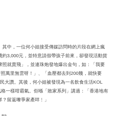
。其中，一位何小姐接受傳媒訪問時的片段在網上瘋
約3,000元，並特意請假帶孩子前來，卻發現活動貨
牌照就賣飛」，並連珠炮發地爆出金句，如：「我要
普照萬里無雲呀！」、「血壓都去到200幾，就快要
網民大讚。其後，何小姐被發現為一名飲食生活KOL
，風格一樣咁霸氣。佢喺「敗家系列」講過：「香港地有
咩？留返嚟爭家產咩﹗」
廣告