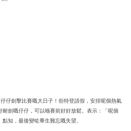
係佢仔仔劍擊比賽嘅大日子！佢特登請假，安排呢個熱氣
好耐劍嘅仔仔，可以喺賽前好好放鬆。表示：「呢個
」點知，最後變咗畢生難忘嘅失望。