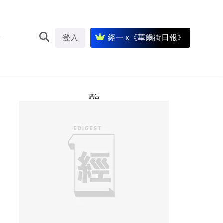
登入
經一 x《華爾街日報》
廣告