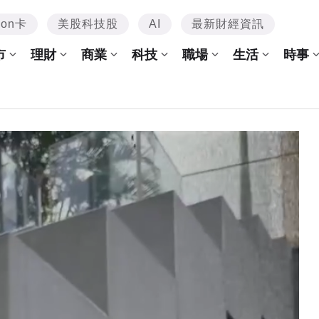
mon卡
美股科技股
AI
最新財經資訊
市
理財
商業
科技
職場
生活
時事