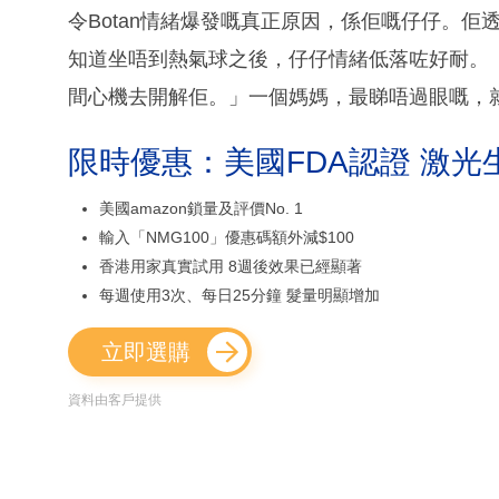
令Botan情緒爆發嘅真正原因，係佢嘅仔仔。佢
知道坐唔到熱氣球之後，仔仔情緒低落咗好耐。
間心機去開解佢。」一個媽媽，最睇唔過眼嘅，
限時優惠：美國FDA認證 激光
美國amazon鎖量及評價No. 1
輸入「NMG100」優惠碼額外減$100
香港用家真實試用 8週後效果已經顯著
每週使用3次、每日25分鐘 髮量明顯增加
立即選購
資料由客戶提供