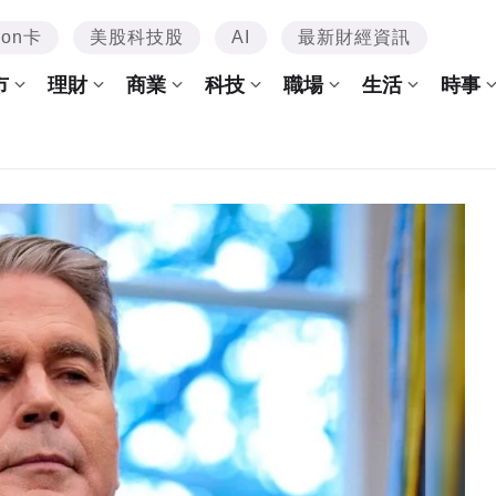
mon卡
美股科技股
AI
最新財經資訊
市
理財
商業
科技
職場
生活
時事