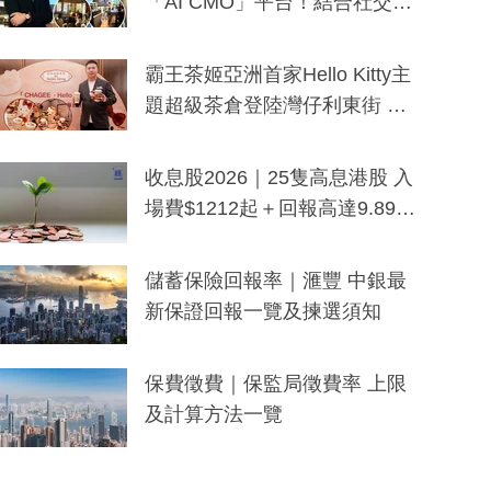
「AI CMO」平台！結合社交聆
聽與廣東話大模型 助中小企數
分鐘生成「貼地」宣傳短片
霸王茶姬亞洲首家Hello Kitty主
題超級茶倉登陸灣仔利東街 推
出首創「伯爵紅茶色」Hello Kitt
y及香港限定特調系列
收息股2026｜25隻高息港股 入
場費$1212起＋回報高達9.89
厘！持續更新
儲蓄保險回報率｜滙豐 中銀最
新保證回報一覽及揀選須知
保費徵費｜保監局徵費率 上限
及計算方法一覽