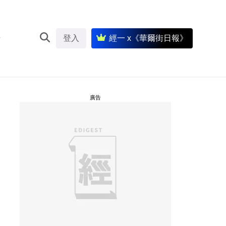
登入
經一 x《華爾街日報》
廣告