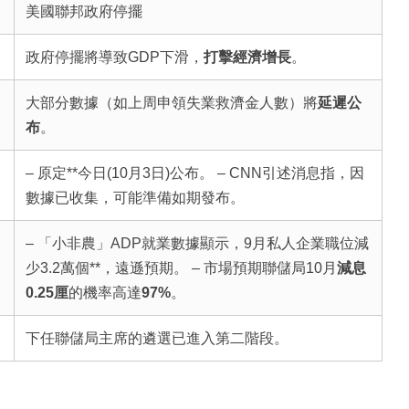
美國聯邦政府停擺
政府停擺將導致GDP下滑，
打擊經濟增長
。
大部分數據（如上周申領失業救濟金人數）將
延遲公
布
。
– 原定**今日(10月3日)公布。 – CNN引述消息指，因
數據已收集，可能準備如期發布。
– 「小非農」ADP就業數據顯示，9月私人企業職位減
少3.2萬個**，遠遜預期。 – 市場預期聯儲局10月
減息
0.25厘
的機率高達
97%
。
下任聯儲局主席的遴選已進入第二階段。