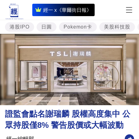
即
經一 x《華爾街日報》
時
財
港股IPO
日圓
Pokemon卡
美股科技股
經
專
題
投
資
樓
市
理
證監會點名謝瑞麟 股權高度集中 公
財
眾持股僅8% 警告股價或大幅波動
商
業