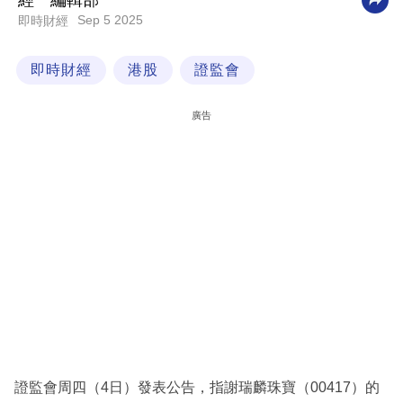
經一編輯部
Sep 5 2025
即時財經
科
技
即時財經
港股
證監會
職
場
廣告
生
活
時
事
專
欄
訂
閱
專
證監會周四（4日）發表公告，指謝瑞麟珠寶（00417）的
區