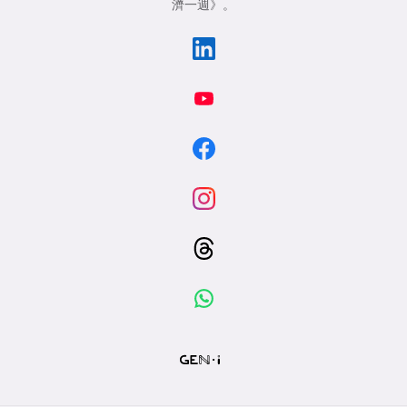
濟一週》
。