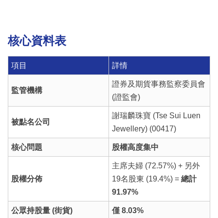
核心資料表
項目
詳情
證券及期貨事務監察委員會
監管機構
(證監會)
謝瑞麟珠寶 (Tse Sui Luen
被點名公司
Jewellery) (00417)
核心問題
股權高度集中
主席夫婦 (72.57%) + 另外
股權分佈
19名股東 (19.4%) =
總計
91.97%
公眾持股量 (街貨)
僅 8.03%