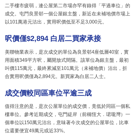
二手樓市疲弱，連公屋第二市場亦罕有錄得「平過車位」的
成交。屯門良景邨一個公屋銀主盤，新近在未補地價市場上
以101萬港元沽出，實用呎價低至不足3,000元。
呎價僅$2,894 白居二買家承接
美聯物業表示，是次成交的單位為良景邨4座低層40室，實
用面積349平方呎，屬開放式間隔。該單位為銀主盤，最初
叫價115萬元，最終累減至101萬元（未補地價）沽出，折
合實用呎價僅為2,894元。新買家為白居二人士。
成交價較同區車位平逾三成
值得注意的是，是次公屋單位的成交價，竟低於同區一個私
樓車位。參考近期成交，屯門緹岸（前稱恆大．珺瓏灣）一
個車位以150萬元沽出，意味著今次成交的公屋單位，比車
位還要便宜49萬元或近33%。