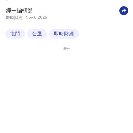
科
經一編輯部
技
Nov 6 2025
即時財經
職
屯門
公屋
即時財經
場
生
廣告
活
時
事
專
欄
訂
閱
專
區