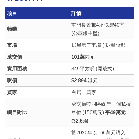
項目
詳情
屯門良景邨4座低層40室
物業
(公屋銀主盤)
市場
居屋第二市場 (未補地價)
成交價
101萬
港元
實用面積
349平方呎 (開放式)
呎價
$2,894
港元
買家
白居二買家
成交價較同區緹岸一個私樓
矚目對比
車位 (150萬元)
平49萬元
(32.6%)
。
於2020年以166萬元購入，