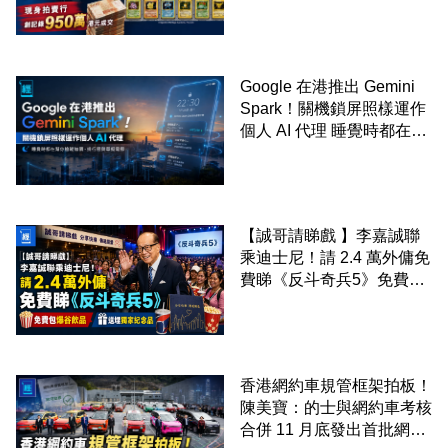
99 年開始「從未使用、從
未觸摸、從未受潮」保存難
度極高
Google 在港推出 Gemini
Spark！關機鎖屏照樣運作
個人 AI 代理 睡覺時都在幫
你追蹤加價、排行程與草擬
電郵
【誠哥請睇戲 】李嘉誠聯
乘迪士尼！請 2.4 萬外傭免
費睇《反斗奇兵5》免費包
爆谷飲品 送埋獨家紀念品
香港網約車規管框架拍板！
陳美寶：的士與網約車考核
合併 11 月底發出首批網約