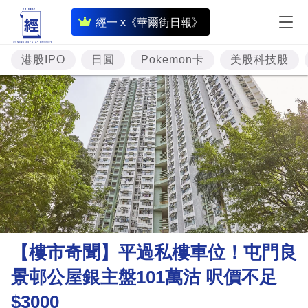
即
經一 x《華爾街日報》
時
財
港股IPO
日圓
Pokemon卡
美股科技股
經
專
題
投
資
樓
市
理
【樓市奇聞】平過私樓車位！屯門良
財
景邨公屋銀主盤101萬沽 呎價不足
商
$3000
業