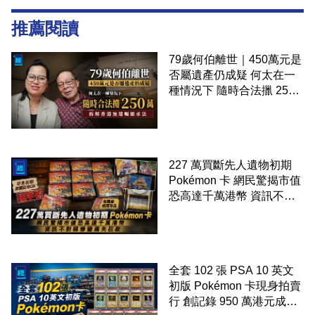
推薦閱讀
79歲何伯離世｜450萬元是
否屬遺產仍成疑 何太在一
種情況下 隨時合法擸 250
萬 拆解香港無遺囑繼承法
227 萬買斷先人遺物初期
Pokémon 卡 網民驚揭市值
恐高達千萬港幣 資訊不對
稱慘變痛失巨款
全套 102 張 PSA 10 英文
初版 Pokémon 卡現身拍賣
行 創記錄 950 萬港元成交