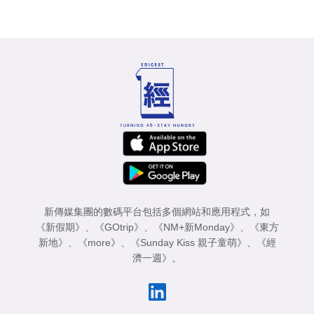
新傳媒集團的數碼平台包括多個網站和應用程式，如
《新假期》
、
《GOtrip》
、
《NM+新Monday》
、
《東方
新地》
、
《more》
、
《Sunday Kiss 親子童萌》
、
《經
濟一週》
。