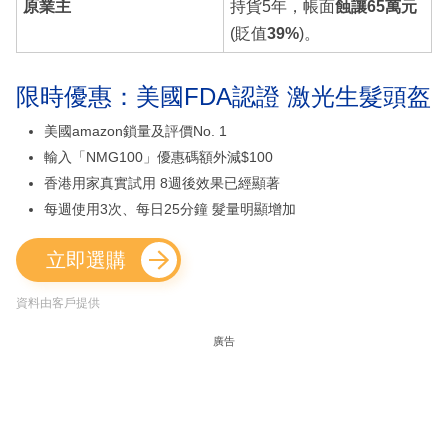
原業主
持貨5年，帳面
蝕讓65萬元
(貶值
39%
)。
限時優惠：美國FDA認證 激光生髮頭盔
美國amazon鎖量及評價No. 1
輸入「NMG100」優惠碼額外減$100
香港用家真實試用 8週後效果已經顯著
每週使用3次、每日25分鐘 髮量明顯增加
立即選購
資料由客戶提供
廣告