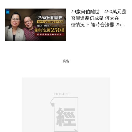
79歲何伯離世｜450萬元是
否屬遺產仍成疑 何太在一
種情況下 隨時合法擸 250
萬 拆解香港無遺囑繼承法
廣告