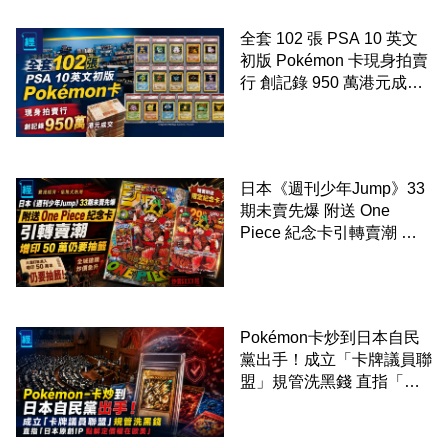
全套 102 張 PSA 10 英文
初版 Pokémon 卡現身拍賣
行 創記錄 950 萬港元成交
99 年開始「從未使用、從
未觸摸、從未受潮」保存難
度極高
日本《週刊少年Jump》33
期未賣先爆 附送 One
Piece 紀念卡引轉賣潮 增
印 50 萬仍要抽籤
Pokémon卡炒到日本自民
黨出手！成立「卡牌議員聯
盟」規管洗黑錢 直指「日
本原創IP 點解定價權在歐
美」