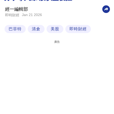
科
經一編輯部
技
Jan 21 2026
即時財經
職
巴菲特
清倉
美股
即時財經
場
生
廣告
活
時
事
專
欄
訂
閱
專
區