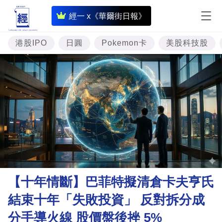
即
經一 x《華爾街日報》
時
財
港股IPO
日圓
Pokemon卡
美股科技股
經
專
題
投
資
樓
市
理
【十年情斷】巴菲特擬清倉卡夫亨氏
財
結束十年「失敗投資」 反對拆分成
商
分手導火線 股價盤後挫 5%
業