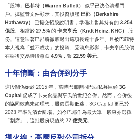
「股神」
巴菲特（Warren Buffett）
似乎已決心清理門
戶。據監管文件顯示，其投資旗艦
巴郡（Berkshire
Hathaway）
已提交招股說明書，準備出售其持有的
3.254
億股
、相當於
27.5%
的
卡夫亨氏（Kraft Heinz, KHC）
股
份。這意味著巴郡將徹底退出這項長達十多年、且被巴菲特
本人視為「並不成功」的投資。受消息影響，卡夫亨氏股價
在盤後交易時段急跌
4.9%
，報
22.59 美元
。
十年情斷：由合併到分手
這段關係始於 2015 年，當時巴郡聯同巴西私募巨頭
3G
Capital
促成了卡夫食品與亨氏的世紀合併。然而，合併後
的協同效應未如理想，股價長期低迷，3G Capital 更已於
2023 年率先清倉離場。如今巴郡作為最大單一股東亦選擇
「割席」，這批股份現值約
77 億美元
。
導火線：高層反對公司拆分