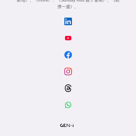
濟一週》
。