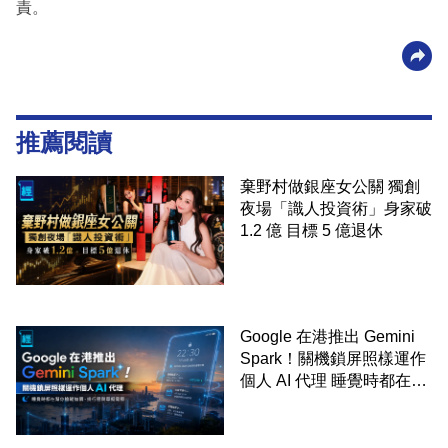
責。
推薦閱讀
棄野村做銀座女公關 獨創
夜場「識人投資術」身家破
1.2 億 目標 5 億退休
Google 在港推出 Gemini
Spark！關機鎖屏照樣運作
個人 AI 代理 睡覺時都在幫
你追蹤加價、排行程與草擬
電郵