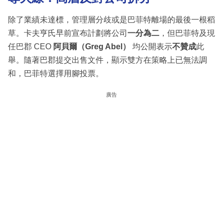
除了業績未達標，管理層分歧或是巴菲特離場的最後一根稻
草。卡夫亨氏早前宣布計劃將公司
一分為二
，但巴菲特及現
任巴郡 CEO
阿貝爾（Greg Abel）
均公開表示
不贊成
此
舉。隨著巴郡提交出售文件，顯示雙方在策略上已無法調
和，巴菲特選擇用腳投票。
廣告