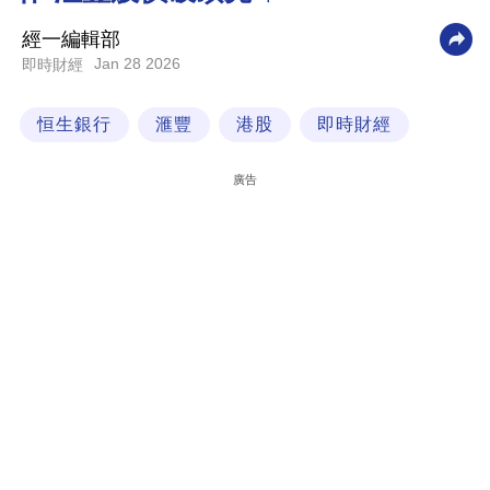
科
經一編輯部
技
Jan 28 2026
即時財經
職
恒生銀行
滙豐
港股
即時財經
場
生
廣告
活
時
事
專
欄
訂
閱
專
區