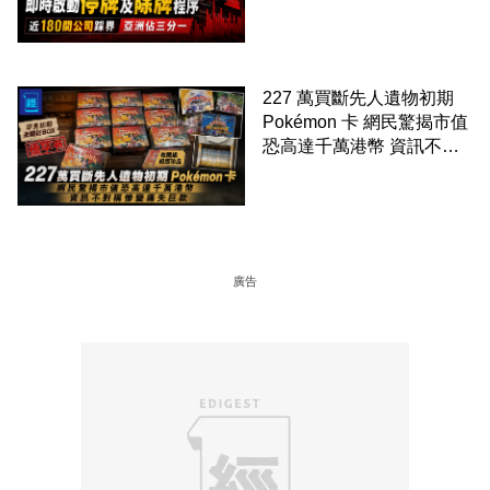
程序 近 180 間公司踩界 亞
洲佔三分一
227 萬買斷先人遺物初期
Pokémon 卡 網民驚揭市值
恐高達千萬港幣 資訊不對
稱慘變痛失巨款
廣告