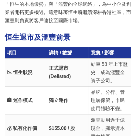
「恒生的本地優勢」與「滙豐的全球網絡」，為中小企及創
業者開拓更多機遇。這意味著恒生將繼續深耕香港社區，而
滙豐則負責將客戶連接至國際市場。
恒生退市及滙豐前景
項目
詳情 / 數據
意義 / 影響
結束 53 年上市歷
正式退市
📉 恒生狀況
史，成為滙豐全
(Delisted)
資子公司。
品牌、分行、管
🏦 運作模式
獨立運作
理層保留，市民
使用體驗不變。
滙豐動用過千億
💰 私有化作價
$155.00 / 股
現金，顯示資本