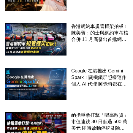
香港網約車規管框架拍板！
陳美寶：的士與網約車考核
合併 11 月底發出首批網約
車牌
Google 在港推出 Gemini
Spark！關機鎖屏照樣運作
個人 AI 代理 睡覺時都在幫
你追蹤加價、排行程與草擬
電郵
納指重拳打擊「唱高散貨」
市值連跌 30 日低過 500 萬
美元 即時啟動停牌及除牌