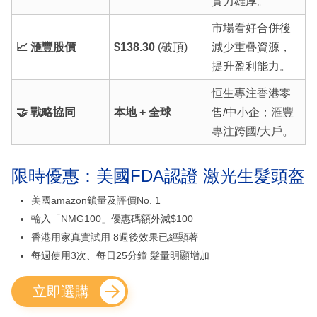
實力雄厚。
市場看好合併後
📈 滙豐股價
$138.30
(破頂)
減少重疊資源，
提升盈利能力。
恒生專注香港零
🤝 戰略協同
本地 + 全球
售/中小企；滙豐
專注跨國/大戶。
限時優惠：美國FDA認證 激光生髮頭盔
美國amazon鎖量及評價No. 1
輸入「NMG100」優惠碼額外減$100
香港用家真實試用 8週後效果已經顯著
每週使用3次、每日25分鐘 髮量明顯增加
立即選購