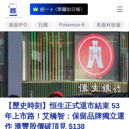
即
經一 x《華爾街日報》
時
財
港股IPO
日圓
Pokemon卡
美股科技股
經
專
題
投
資
樓
市
理
【歷史時刻】恒生正式退市結束 53
財
年上市路！艾橋智：保留品牌獨立運
商
作 滙豐股價破頂見 $138
業