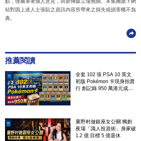
點，僅屬筆者個人意見，與新傳媒立場無關。本集團旗下網
站對因上述人士張貼之資訊內容所帶來之損失或損害概不負
責。
推薦閱讀
全套 102 張 PSA 10 英文
初版 Pokémon 卡現身拍賣
行 創記錄 950 萬港元成交
99 年開始「從未使用、從
未觸摸、從未受潮」保存難
度極高
棄野村做銀座女公關 獨創
夜場「識人投資術」身家破
1.2 億 目標 5 億退休