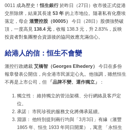
0011 成為歷史！
恒生銀行
於昨日（27日）收市後正式從港
交所除牌，結束其長達
53 年
的上市地位。隨著私有化塵埃
落定，母企
滙豐控股（00005）
今日（28日）股價強勢破
頂，一度高見
138.4 元
，收報 138.3 元，升 2.83%，反映
投資者對集團整合資源後的協同效應充滿信心。
給港人的信：恒生不會變
滙控行政總裁
艾橋智（Georges Elhedery）
今日在多份
報章發表公開信，向全港市民派定心丸。他強調，雖然恒生
不再是上市公司，但
「品牌不變、運作獨立」
：
獨立性： 維持獨立的管治架構、分行網絡及客戶定
位。
承諾： 市民珍視的服務文化將傳承延續。
淵源： 他特別提到兩行均與「3月3日」有緣（滙豐
1865 年、恒生 1933 年同日開業），寓意 「永恒生