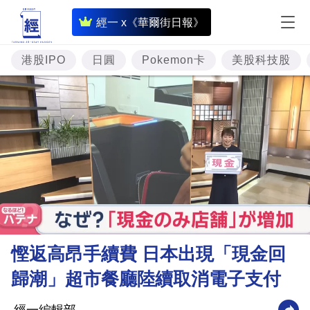
即
經一 x《華爾街日報》
時
財
港股IPO
日圓
Pokemon卡
美股科技股
經
專
題
投
資
樓
市
理
慳返高昂手續費 日本出現「現金回
財
歸潮」超市餐廳陸續取消電子支付
商
業