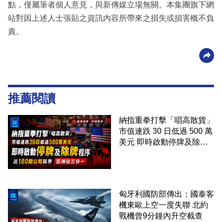
點，僅屬筆者個人意見，與新傳媒立場無關。本集團旗下網
站對因上述人士張貼之資訊內容所帶來之損失或損害概不負
責。
推薦閱讀
納指重拳打擊「唱高散貨」
市值連跌 30 日低過 500 萬
美元 即時啟動停牌及除牌
程序 近 180 間公司踩界 亞
洲佔三分一
匈牙利國防部傳出：國泰客
機東歐上空一度失聯 北約
戰機曾9分鐘內升空截查