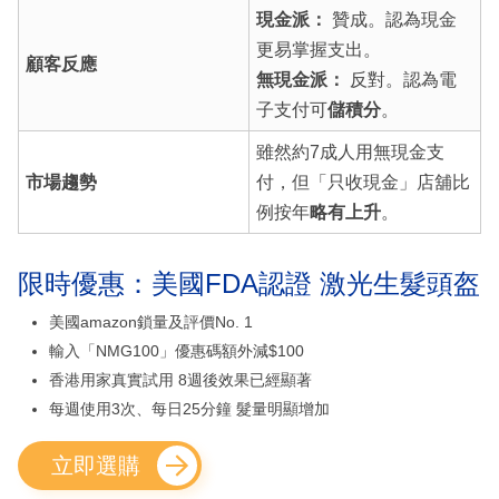
現金派：
贊成。認為現金
更易掌握支出。
顧客反應
無現金派：
反對。認為電
子支付可
儲積分
。
雖然約7成人用無現金支
市場趨勢
付，但「只收現金」店舖比
例按年
略有上升
。
限時優惠：美國FDA認證 激光生髮頭盔
美國amazon鎖量及評價No. 1
輸入「NMG100」優惠碼額外減$100
香港用家真實試用 8週後效果已經顯著
每週使用3次、每日25分鐘 髮量明顯增加
立即選購