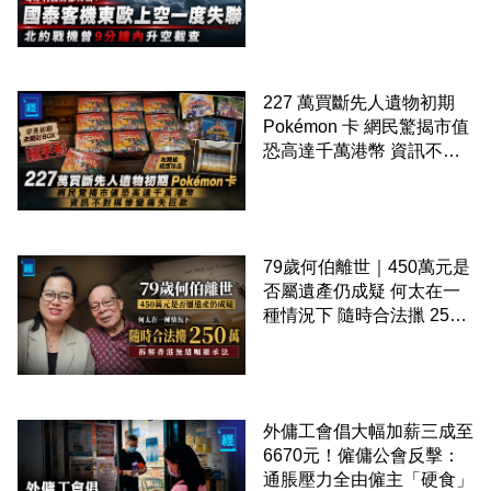
227 萬買斷先人遺物初期
Pokémon 卡 網民驚揭市值
恐高達千萬港幣 資訊不對
稱慘變痛失巨款
79歲何伯離世｜450萬元是
否屬遺產仍成疑 何太在一
種情況下 隨時合法擸 250
萬 拆解香港無遺囑繼承法
外傭工會倡大幅加薪三成至
6670元！僱傭公會反擊：
通脹壓力全由僱主「硬食」