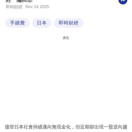
經一編輯部
Nov 14 2025
即時財經
科
技
手續費
日本
即時財經
職
場
廣告
生
活
時
事
專
欄
訂
閱
專
儘管日本社會持續邁向無現金化，但近期卻出現一股逆向趨
區