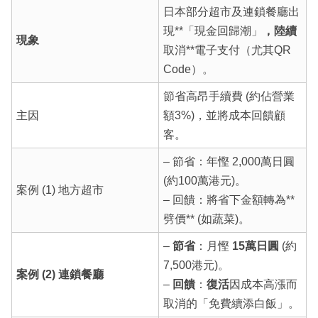
日本部分超市及連鎖餐廳出
現**「現金回歸潮」
，陸續
現象
取消**電子支付（尤其QR
Code）。
節省高昂手續費 (約佔營業
主因
額3%)，並將成本回饋顧
客。
– 節省：年慳 2,000萬日圓
(約100萬港元)。
案例 (1) 地方超市
– 回饋：將省下金額轉為**
劈價** (如蔬菜)。
–
節省
：月慳
15萬日圓
(約
7,500港元)。
案例 (2) 連鎖餐廳
–
回饋
：
復活
因成本高漲而
取消的「免費續添白飯」。