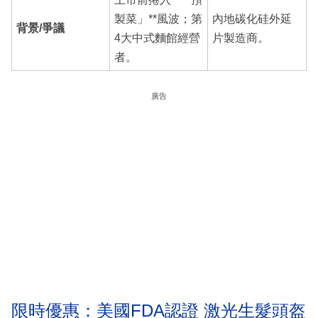
製菜」**風波；第
內地碳化硅外延
背景/爭議
4大中式麵館經營
片製造商。
者。
廣告
限時優惠：美國FDA認證 激光生髮頭盔