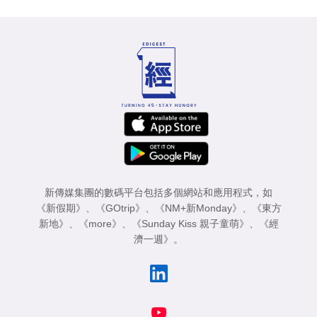
新傳媒集團的數碼平台包括多個網站和應用程式，如
《新假期》
、
《GOtrip》
、
《NM+新Monday》
、
《東方
新地》
、
《more》
、
《Sunday Kiss 親子童萌》
、
《經
濟一週》
。