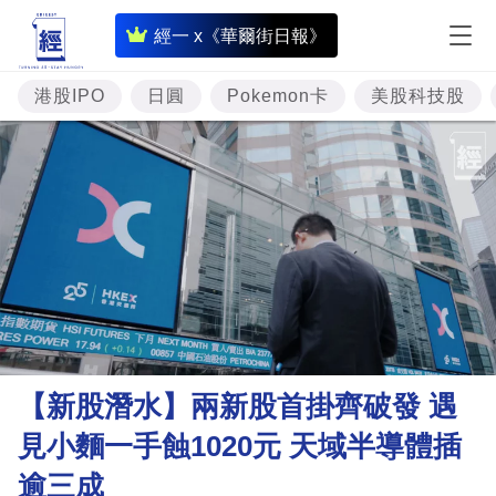
即
經一 x《華爾街日報》
時
財
港股IPO
日圓
Pokemon卡
美股科技股
經
專
題
投
資
樓
市
理
【新股潛水】兩新股首掛齊破發 遇
財
見小麵一手蝕1020元 天域半導體插
商
逾三成
業