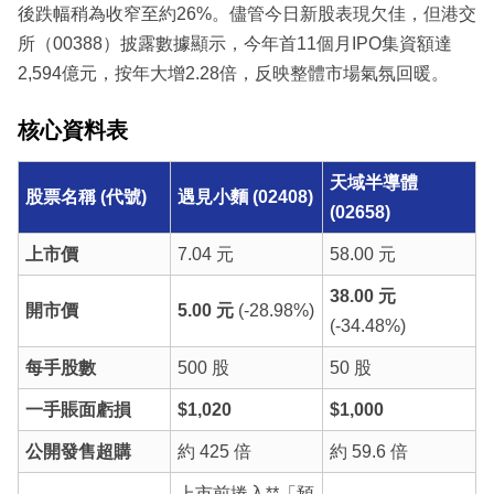
後跌幅稍為收窄至約26%。儘管今日新股表現欠佳，但港交
所（00388）披露數據顯示，今年首11個月IPO集資額達
2,594億元，按年大增2.28倍，反映整體市場氣氛回暖。
核心資料表
天域半導體
股票名稱 (代號)
遇見小麵 (02408)
(02658)
上市價
7.04 元
58.00 元
38.00 元
開市價
5.00 元
(-28.98%)
(-34.48%)
每手股數
500 股
50 股
一手賬面虧損
$1,020
$1,000
公開發售超購
約 425 倍
約 59.6 倍
上市前捲入**「預