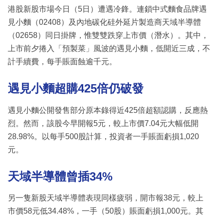
港股新股市場今日（5日）遭遇冷鋒。連鎖中式麵食品牌遇
見小麵（02408）及內地碳化硅外延片製造商天域半導體
（02658）同日掛牌，惟雙雙跌穿上市價（潛水）。其中，
上市前夕捲入「預製菜」風波的遇見小麵，低開近三成，不
計手續費，每手賬面蝕逾千元。
遇見小麵超購425倍仍破發
遇見小麵公開發售部分原本錄得近425倍超額認購，反應熱
烈。然而，該股今早開報5元，較上市價7.04元大幅低開
28.98%。以每手500股計算，投資者一手賬面虧損1,020
元。
天域半導體曾插34%
另一隻新股天域半導體表現同樣疲弱，開市報38元，較上
市價58元低34.48%，一手（50股）賬面虧損1,000元。其