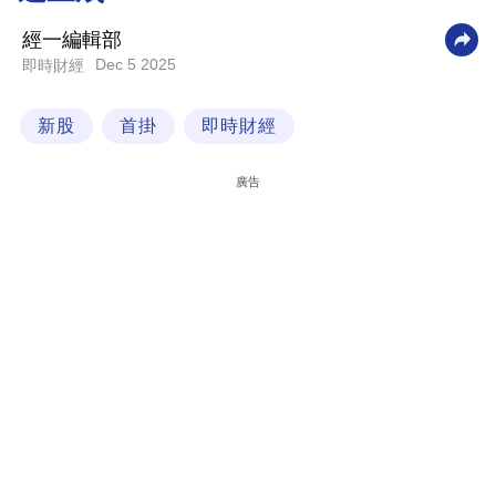
科
經一編輯部
技
Dec 5 2025
即時財經
職
新股
首掛
即時財經
場
生
廣告
活
時
事
專
欄
訂
閱
專
區