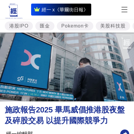
即
經一 x《華爾街日報》
時
財
港股IPO
匯金
Pokemon卡
美股科技股
經
專
題
投
資
樓
市
理
施政報告2025 畢馬威倡推港股夜盤
財
及碎股交易 以提升國際競爭力
商
業