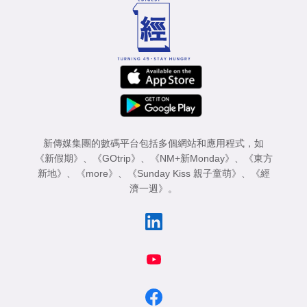
新傳媒集團的數碼平台包括多個網站和應用程式，如
《新假期》
、
《GOtrip》
、
《NM+新Monday》
、
《東方
新地》
、
《more》
、
《Sunday Kiss 親子童萌》
、
《經
濟一週》
。