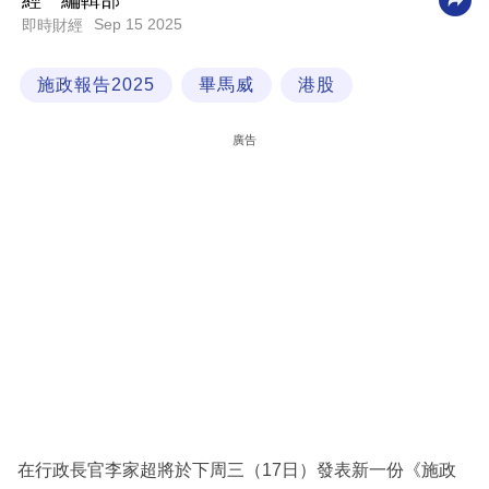
經一編輯部
Sep 15 2025
即時財經
科
技
施政報告2025
畢馬威
港股
職
場
廣告
生
活
時
事
專
欄
訂
閱
專
在行政長官李家超將於下周三（17日）發表新一份《施政
區