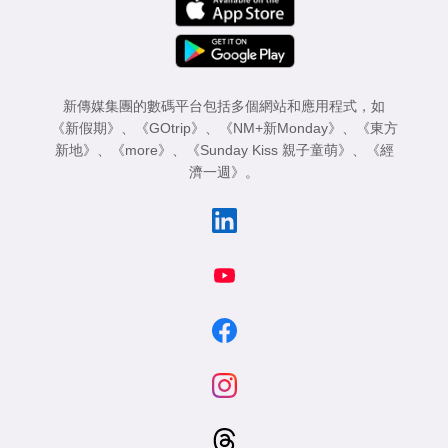
新傳媒集團的數碼平台包括多個網站和應用程式，如
《新假期》
、
《GOtrip》
、
《NM+新Monday》
、
《東方
新地》
、
《more》
、
《Sunday Kiss 親子童萌》
、
《經
濟一週》
。