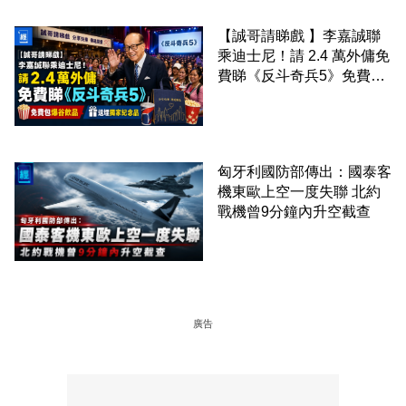
度極高
【誠哥請睇戲 】李嘉誠聯
乘迪士尼！請 2.4 萬外傭免
費睇《反斗奇兵5》免費包
爆谷飲品 送埋獨家紀念品
匈牙利國防部傳出：國泰客
機東歐上空一度失聯 北約
戰機曾9分鐘內升空截查
廣告