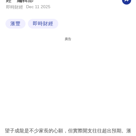
經一編輯部
Dec 11 2025
即時財經
科
技
滙豐
即時財經
職
場
廣告
生
活
時
事
專
欄
訂
閱
專
望子成龍是不少家長的心願，但實際開支往往超出預期。滙
區