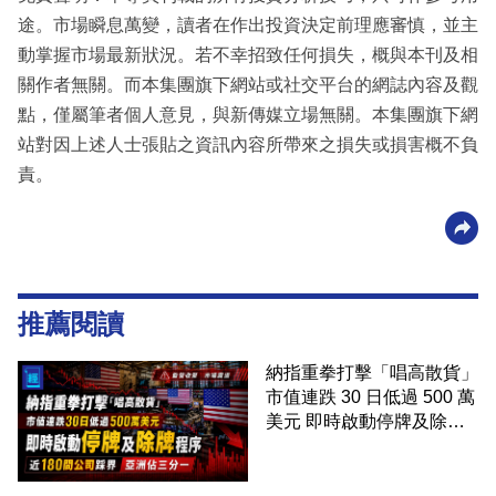
途。市場瞬息萬變，讀者在作出投資決定前理應審慎，並主
動掌握市場最新狀況。若不幸招致任何損失，概與本刊及相
關作者無關。而本集團旗下網站或社交平台的網誌內容及觀
點，僅屬筆者個人意見，與新傳媒立場無關。本集團旗下網
站對因上述人士張貼之資訊內容所帶來之損失或損害概不負
責。
推薦閱讀
納指重拳打擊「唱高散貨」
市值連跌 30 日低過 500 萬
美元 即時啟動停牌及除牌
程序 近 180 間公司踩界 亞
洲佔三分一