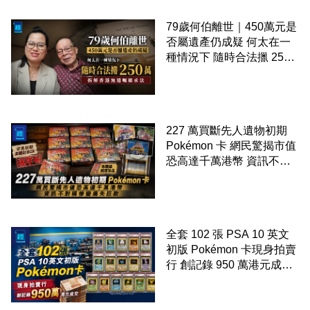
79歲何伯離世｜450萬元是
否屬遺產仍成疑 何太在一
種情況下 隨時合法擸 250
萬 拆解香港無遺囑繼承法
227 萬買斷先人遺物初期
Pokémon 卡 網民驚揭市值
恐高達千萬港幣 資訊不對
稱慘變痛失巨款
全套 102 張 PSA 10 英文
初版 Pokémon 卡現身拍賣
行 創記錄 950 萬港元成交
99 年開始「從未使用、從
未觸摸、從未受潮」保存難