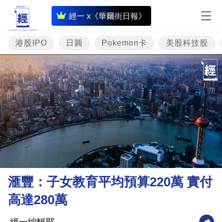
即
經一 x《華爾街日報》
時
財
港股IPO
日圓
Pokemon卡
美股科技股
經
專
題
投
資
樓
市
理
滙豐：子女教育平均預算220萬 實付
財
高達280萬
商
業