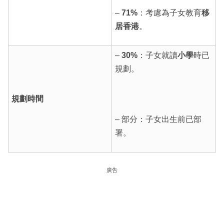
–
71%
：考慮為子女教育
移
居香港
。
–
30%
：子女就讀
小學
時已
規劃。
規劃時間
– 部分：子女出生前已部
署。
廣告