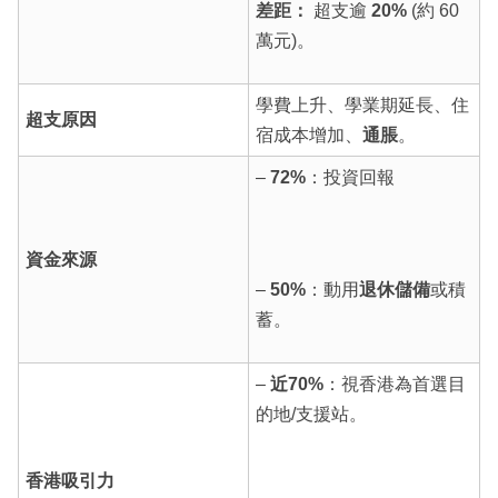
差距：
超支逾
20%
(約 60
萬元)。
學費上升、學業期延長、住
超支原因
宿成本增加、
通脹
。
–
72%
：投資回報
資金來源
–
50%
：動用
退休儲備
或積
蓄。
–
近70%
：視香港為首選目
的地/支援站。
香港吸引力