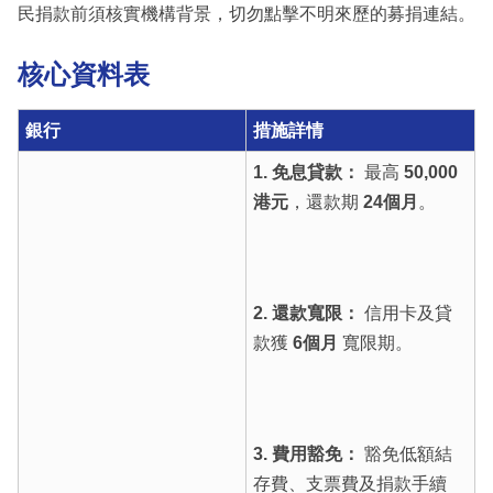
民捐款前須核實機構背景，切勿點擊不明來歷的募捐連結。
核心資料表
銀行
措施詳情
1. 免息貸款：
最高
50,000
港元
，還款期
24個月
。
2. 還款寬限：
信用卡及貸
款獲
6個月
寬限期。
3. 費用豁免：
豁免低額結
存費、支票費及捐款手續