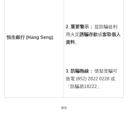
2. 重要警示：
提防騙徒利
用火災
誘騙存款
或
套取個人
恒生銀行 (Hang Seng)
資料
。
3. 防騙熱線：
懷疑受騙可
致電 (852) 2822 0228 或
「防騙易18222」
廣告