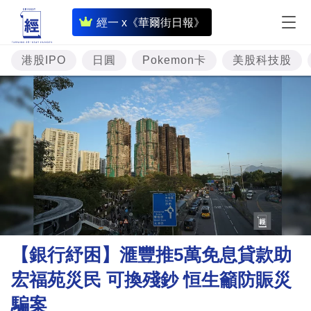
即
經一 x《華爾街日報》
時
財
港股IPO
日圓
Pokemon卡
美股科技股
經
專
題
投
資
樓
市
理
【銀行紓困】滙豐推5萬免息貸款助
財
宏福苑災民 可換殘鈔 恒生籲防賑災
商
騙案
業