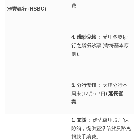
費。
滙豐銀行 (HSBC)
4. 殘鈔兌換：
受理各發鈔
行之殘損鈔票 (需符基本原
則)。
5. 分行安排：
大埔分行本
周末(12月6-7日)
延長營
業
。
1. 支援：
優先處理賬戶/保
險箱，提供靈活信貸及豁免
捐款手續費。