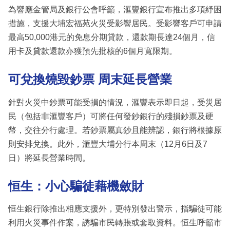
為響應金管局及銀行公會呼籲，滙豐銀行宣布推出多項紓困
措施，支援大埔宏福苑火災受影響居民。受影響客戶可申請
最高50,000港元的免息分期貸款，還款期長達24個月，信
用卡及貸款還款亦獲預先批核的6個月寬限期。
可兌換燒毀鈔票 周末延長營業
針對火災中鈔票可能受損的情況，滙豐表示即日起，受災居
民（包括非滙豐客戶）可將任何發鈔銀行的殘損鈔票及硬
幣，交往分行處理。若鈔票屬真鈔且能辨認，銀行將根據原
則安排兌換。此外，滙豐大埔分行本周末（12月6日及7
日）將延長營業時間。
恒生：小心騙徒藉機斂財
恒生銀行除推出相應支援外，更特別發出警示，指騙徒可能
利用火災事件作案，誘騙市民轉賬或套取資料。恒生呼籲市