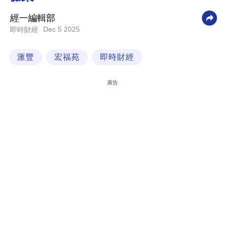
科
經一編輯部
技
Dec 5 2025
即時財經
職
滙豐
宏福苑
即時財經
場
生
廣告
活
時
事
專
欄
訂
閱
專
區