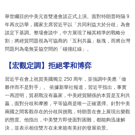
舉世矚目的中美元首雙邊會談正式上演。面對特朗普時隔 9
年再次訪華，國家主席習近平以「共同利益大於分歧」為會
談定下基調。整場會談中，中方展現了極其精準的戰略分
割：將經貿問題視為可協商的「互利共贏」板塊，而將台灣
問題列為毫無妥協空間的「碰撞紅線」。
【宏觀定調】拒絕零和博弈
習近平在會上祝賀美國獨立 250 周年，並強調中美應「做
夥伴而不是對手」。 依據新華社報道，習近平指出，事實
一再證明，貿易戰沒有贏家，中美經貿關係的本質是互利共
贏，面對分歧和摩擦，平等協商是唯一正確選擇。針對中美
兩國之間客觀存在的分歧與挑戰，特朗普在會上展現出樂觀
的態度。他指出，中美雙方即使面對困難，都能夠迅速解
決，並表示相信雙方在未來能有美好的發展前景。