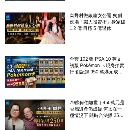
棄野村做銀座女公關 獨創
夜場「識人投資術」身家破
1.2 億 目標 5 億退休
全套 102 張 PSA 10 英文
初版 Pokémon 卡現身拍賣
行 創記錄 950 萬港元成交
99 年開始「從未使用、從
未觸摸、從未受潮」保存難
度極高
79歲何伯離世｜450萬元是
否屬遺產仍成疑 何太在一
種情況下 隨時合法擸 250
萬 拆解香港無遺囑繼承法