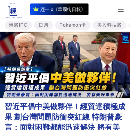
即
經一 x《華爾街日報》
時
財
港股IPO
日圓
Pokemon卡
美股科技股
經
專
題
投
資
樓
市
理
習近平倡中美做夥伴！經貿達積極成
財
果 劃台灣問題防衝突紅線 特朗普豪
商
言：面對困難都能迅速解決 將有美
業