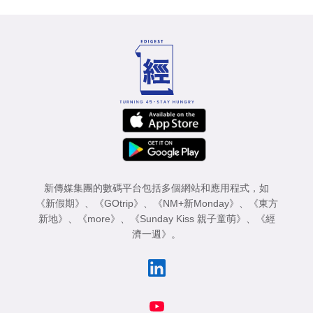
新傳媒集團的數碼平台包括多個網站和應用程式，如
《新假期》
、
《GOtrip》
、
《NM+新Monday》
、
《東方
新地》
、
《more》
、
《Sunday Kiss 親子童萌》
、
《經
濟一週》
。