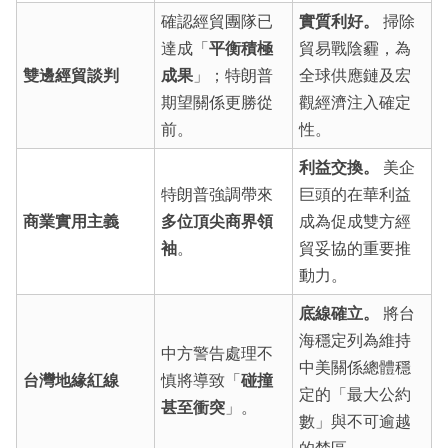
確認經貿團隊已
實質利好。
掃除
達成「
平衡積極
貿易戰陰霾，為
雙邊經貿談判
成果
」；特朗普
全球供應鏈及宏
期望關係更勝從
觀經濟注入確定
前。
性。
利益交換。
美企
特朗普強調帶來
巨頭的在華利益
商業實用主義
多位頂尖商界領
成為促成雙方經
袖
。
貿妥協的重要推
動力。
底線確立。
將台
海穩定列為維持
中方警告處理不
中美關係總體穩
台灣地緣紅線
慎將導致「
碰撞
定的「最大公約
甚至衝突
」。
數」與不可逾越