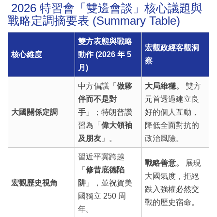
2026 特習會「雙邊會談」核心議題與
戰略定調摘要表 (Summary Table)
雙方表態與戰略
宏觀政經客觀洞
核心維度
動作 (2026 年 5
察
月)
中方倡議「
做夥
大局維穩。
雙方
伴而不是對
元首透過建立良
大國關係定調
手
」；特朗普讚
好的個人互動，
習為「
偉大領袖
降低全面對抗的
及朋友
」。
政治風險。
習近平冀跨越
戰略善意。
展現
「
修昔底德陷
大國氣度，拒絕
宏觀歷史視角
阱
」，並祝賀美
跌入強權必然交
國獨立 250 周
戰的歷史宿命。
年。