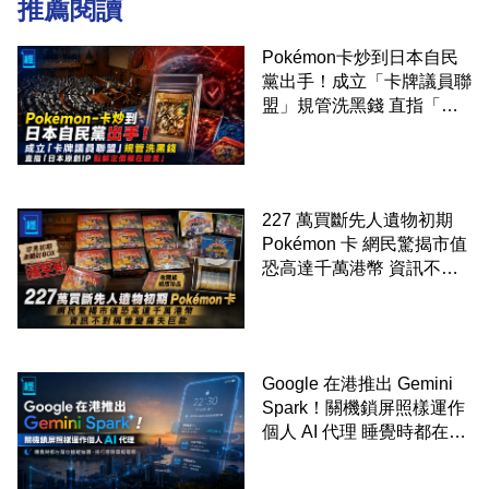
推薦閱讀
Pokémon卡炒到日本自民
黨出手！成立「卡牌議員聯
盟」規管洗黑錢 直指「日
本原創IP 點解定價權在歐
美」
227 萬買斷先人遺物初期
Pokémon 卡 網民驚揭市值
恐高達千萬港幣 資訊不對
稱慘變痛失巨款
Google 在港推出 Gemini
Spark！關機鎖屏照樣運作
個人 AI 代理 睡覺時都在幫
你追蹤加價、排行程與草擬
電郵