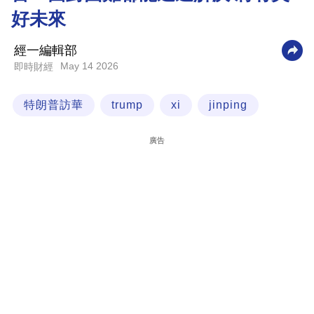
好未來
科
技
經一編輯部
職
May 14 2026
即時財經
場
特朗普訪華
trump
xi
jinping
生
活
廣告
時
事
專
欄
訂
閱
專
區