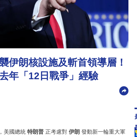
襲伊朗核設施及斬首領導層！
去年「12日戰爭」經驗
指，美國總統
特朗普
正考慮對
伊朗
發動新一輪重大軍