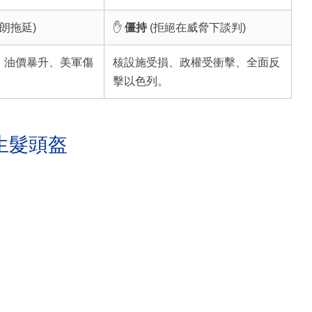
朗拖延)
✋
僵持
(拒絕在威脅下談判)
、油價暴升、美軍傷
核設施受損、政權受衝擊、全面反
擊以色列。
生髮頭盔