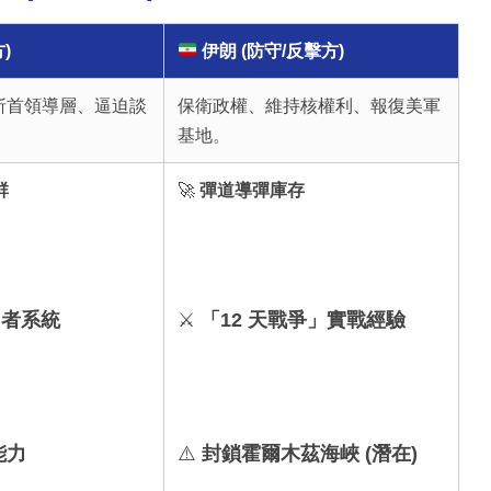
)
伊朗 (防守/反擊方)
斬首領導層、逼迫談
保衛政權、維持核權利、報復美軍
基地。
群
🚀
彈道導彈庫存
國者系統
⚔️
「12 天戰爭」實戰經驗
能力
⚠️
封鎖霍爾木茲海峽 (潛在)