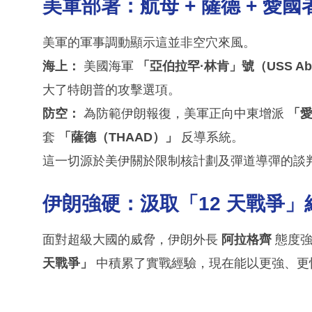
美軍部署：航母 + 薩德 + 愛國
美軍的軍事調動顯示這並非空穴來風。
海上：
美國海軍
「亞伯拉罕·林肯」號（USS Abra
大了特朗普的攻擊選項。
防空：
為防範伊朗報復，美軍正向中東增派
「愛
套
「薩德（THAAD）」
反導系統。
這一切源於美伊關於限制核計劃及彈道導彈的談
伊朗強硬：汲取「12 天戰爭」
面對超級大國的威脅，伊朗外長
阿拉格齊
態度強
天戰爭」
中積累了實戰經驗，現在能以更強、更