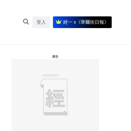
登入
經一 x《華爾街日報》
廣告