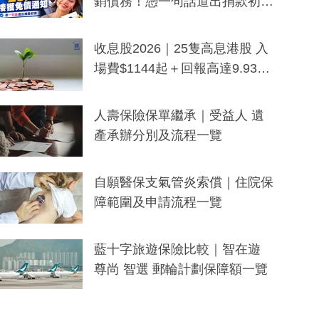
銷債務！憑一句話道出捐款初
衷：加州26萬人接獲免債通知、
一度被誤當詐騙手段
收息股2026｜25隻高息港股 入
場費$1144起＋回報高達9.93
厘！持續更新
人壽保險保單繼承｜受益人 遺
產承辦分別及流程一覽
自願醫保支氣管炎索償｜住院保
障範圍及申請流程一覽
藍十字旅遊保險比較｜智在遊
尊尚 智選 郵輪計劃保障額一覽