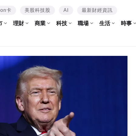
mon卡
美股科技股
AI
最新財經資訊
市
理財
商業
科技
職場
生活
時事