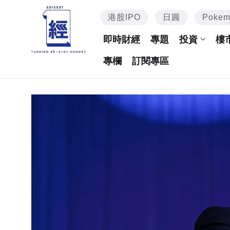
港股IPO
日圓
Poke
即時財經
專題
投資
樓
專欄
訂閱專區