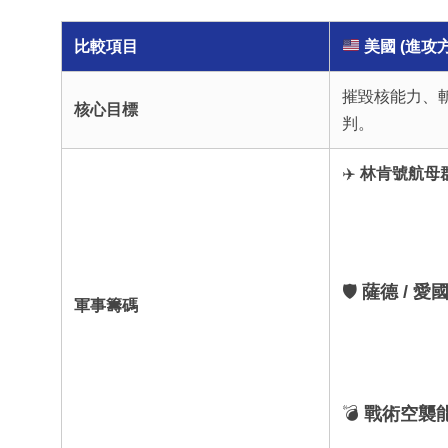
比較項目
美國 (進攻方
摧毀核能力、
核心目標
判。
✈️
林肯號航母
🛡️
薩德 / 愛
軍事籌碼
💣
戰術空襲