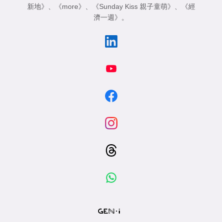
新地》
、
《more》
、
《Sunday Kiss 親子童萌》
、
《經
濟一週》
。