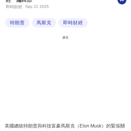
經一編輯部
Sep 22 2025
即時財經
科
技
特朗普
馬斯克
即時財經
職
場
廣告
生
活
時
事
專
欄
訂
閱
專
美國總統特朗普與科技富豪馬斯克（Elon Musk）的緊張關
區