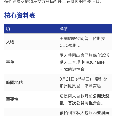
被外界廣泛解讀為雙方關係可能正在修復的重要信號。
核心資料表
項目
詳情
美國總統特朗普、特斯拉
人物
CEO馬斯克
兩人共同出席已故保守派活
事件
動人士查理·柯克(Charlie
Kirk)的追悼會。
9月21日 (星期日)，亞利桑
時間地點
那州鳳凰城一座體育場
這是兩人自數月前
公開決裂
重要性
後，首次公開同框
會面。
被拍到在私人包廂內
並肩而