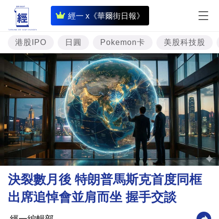
即
經一 x《華爾街日報》
時
財
港股IPO
日圓
Pokemon卡
美股科技股
經
專
題
投
資
樓
市
理
決裂數月後 特朗普馬斯克首度同框
財
出席追悼會並肩而坐 握手交談
商
業