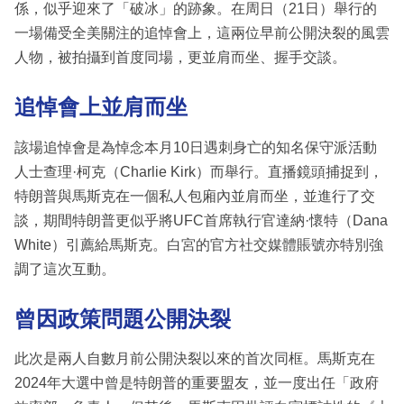
係，似乎迎來了「破冰」的跡象。在周日（21日）舉行的
一場備受全美關注的追悼會上，這兩位早前公開決裂的風雲
人物，被拍攝到首度同場，更並肩而坐、握手交談。
追悼會上並肩而坐
該場追悼會是為悼念本月10日遇刺身亡的知名保守派活動
人士查理·柯克（Charlie Kirk）而舉行。直播鏡頭捕捉到，
特朗普與馬斯克在一個私人包廂內並肩而坐，並進行了交
談，期間特朗普更似乎將UFC首席執行官達納·懷特（Dana
White）引薦給馬斯克。白宮的官方社交媒體賬號亦特別強
調了這次互動。
曾因政策問題公開決裂
此次是兩人自數月前公開決裂以來的首次同框。馬斯克在
2024年大選中曾是特朗普的重要盟友，並一度出任「政府