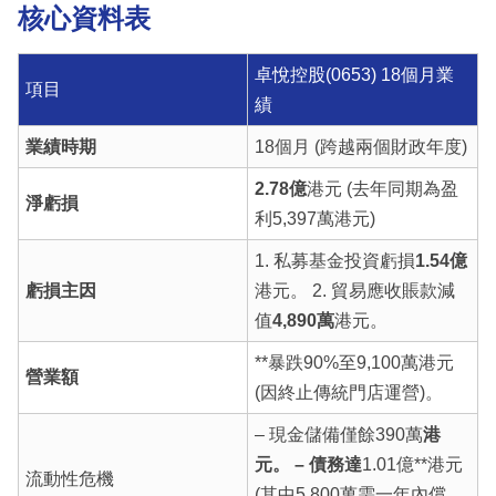
核心資料表
卓悅控股(0653) 18個月業
項目
績
業績時期
18個月 (跨越兩個財政年度)
2.78億
港元 (去年同期為盈
淨虧損
利5,397萬港元)
1. 私募基金投資虧損
1.54億
虧損主因
港元。 2. 貿易應收賬款減
值
4,890萬
港元。
**暴跌90%至9,100萬港元
營業額
(因終止傳統門店運營)。
– 現金儲備僅餘390萬
港
元。 – 債務達
1.01億**港元
流動性危機
(其中5,800萬需一年內償