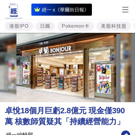
即
經一 x《華爾街日報》
時
財
港股IPO
日圓
Pokemon卡
美股科技股
經
專
題
投
資
樓
市
理
卓悅18個月巨虧2.8億元 現金僅390
財
萬 核數師質疑其「持續經營能力」
商
業