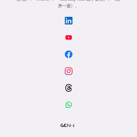
濟一週》
。