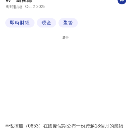
經一編輯部
Oct 2 2025
即時財經
科
技
即時財經
現金
盈警
職
場
廣告
生
活
時
事
專
欄
訂
閱
專
卓悅控股（0653）在國慶假期公布一份跨越18個月的業績
區