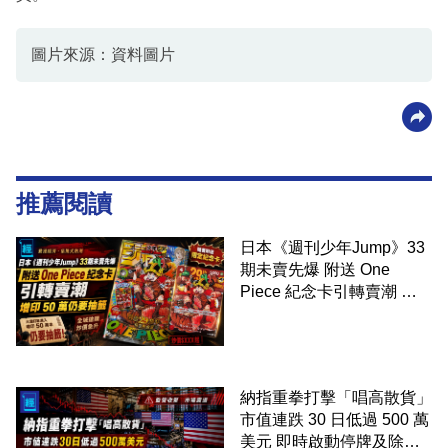
圖片來源：資料圖片
推薦閱讀
日本《週刊少年Jump》33
期未賣先爆 附送 One
Piece 紀念卡引轉賣潮 增
印 50 萬仍要抽籤
納指重拳打擊「唱高散貨」
市值連跌 30 日低過 500 萬
美元 即時啟動停牌及除牌