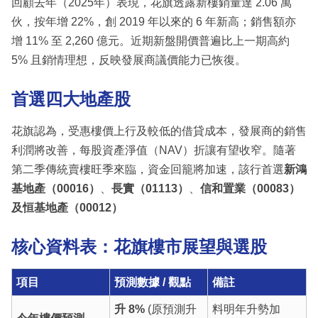
回顧去年（2025年）表現，花旗透露新樓銷量達 2.06 萬
伙，按年增 22%，創 2019 年以來的 6 年新高；銷售額亦
增 11% 至 2,260 億元。近期新盤開價普遍比上一期高約
5% 且銷情理想，反映發展商議價能力已恢復。
首選四大地產股
花旗認為，受惠樓價上行及較低的借貸成本，發展商的銷售
利潤將改善，每股資產淨值（NAV）折讓有望收窄。隨著
第二季傳統賣樓旺季來臨，資金回籠將加速，該行首選
新鴻
基地產（00016）
、
長實（01113）
、
信和置業（00083）
及恒基地產（00012）
核心資料表：花旗樓市展望與選股
項目
預測數據 / 觀點
備註
升 8%
(原預測升
料明年升勢加