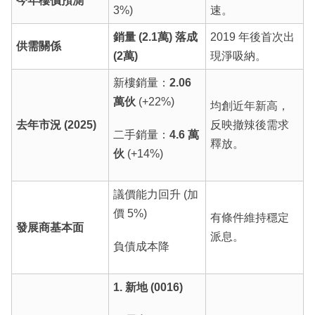
今年樓價預測
3%)
速。
銷量 (2.1萬) 落成
2019 年後首次出
供需關係
(2萬)
現淨吸納。
新樓銷量：
2.06
萬伙
(+22%)
均創近年新高，
去年市況 (2025)
反映撤辣後需求
二手銷量：
4.6 萬
釋放。
伙
(+14%)
議價能力回升 (加
價 5%)
有條件維持穩定
發展商基本面
派息。
負債成本降
1. 新地 (0016)