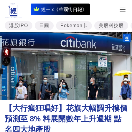
即
經一 x《華爾街日報》
時
財
港股IPO
日圓
Pokemon卡
美股科技股
經
專
題
投
資
樓
市
理
【大行瘋狂唱好】花旗大幅調升樓價
財
預測至 8% 料展開數年上升週期 點
商
名四大地產股
業