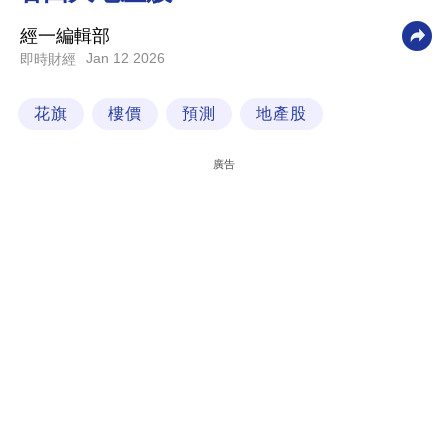
科
經一編輯部
技
Jan 12 2026
即時財經
職
花旗
樓價
預測
地產股
場
生
廣告
活
時
事
專
欄
訂
閱
專
區