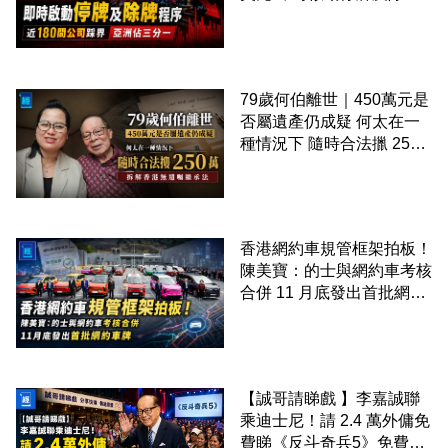
程序 近 180 間公司踩界 亞
洲佔三分一
79歲何伯離世｜450萬元是
否屬遺產仍成疑 何太在一
種情況下 隨時合法擸 250
萬 拆解香港無遺囑繼承法
香港網約車規管框架拍板！
陳美寶：的士與網約車考核
合併 11 月底發出首批網約
車牌
【誠哥請睇戲 】李嘉誠聯
乘迪士尼！請 2.4 萬外傭免
費睇《反斗奇兵5》免費包