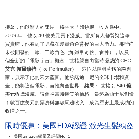
接著，他以驚人的速度，將兩大「印鈔機」收入囊中。
2009 年，他以 40 億美元買下漫威。當所有人都質疑這筆
買賣時，他看到了隱藏在漫畫角色背後的巨大潛力。那些尚
未被開發的二線、三線角色（如鐵甲奇俠、雷神），以及一
個全新的「電影宇宙」概念。艾格親自向當時漫威的 CEO
艾克·佩爾穆特
（Ike Perlmutter），這位以精明著稱的談判
家，展示了他的宏大藍圖。他承諾迪士尼的全球市場和資
金，能將這個電影宇宙推向全世界。
結果：
艾格以
$40 億
美元
收購漫威。這個被當時嘲笑的價格，最終為迪士尼創造
了數百億美元的票房與無數周邊收入，成為歷史上最成功的
收購之一。
限時優惠：美國FDA認證 激光生髮頭盔
美國amazon鎖量及評價No. 1