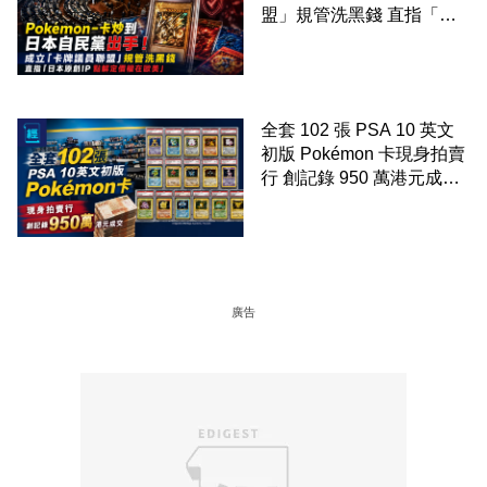
盟」規管洗黑錢 直指「日
本原創IP 點解定價權在歐
美」
全套 102 張 PSA 10 英文
初版 Pokémon 卡現身拍賣
行 創記錄 950 萬港元成交
99 年開始「從未使用、從
未觸摸、從未受潮」保存難
度極高
廣告