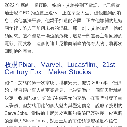
2022 年底的一個夜晚，鮑伯・艾格接到了電話。他已經從
迪士尼 CEO 的位置上退休，正在享受人生。但他聽到的消
息，讓他無法平靜。他親手打造的帝國，正在他離開的短短
兩年裡，陷入了前所未有的混亂。那一刻，艾格知道，他必
須回來。這不僅是一場企業危機，這是一部需要主角回歸的
電影。而艾格，這個將迪士尼推向巔峰的傳奇人物，將再次
回到他的舞台。
收購Pixar、Marvel、Lucasfilm、21st
Century Fox、Maker Studios
鮑伯・艾格的第一次掌舵，堪稱完美。他從 2005 年上任伊
始，就展現出驚人的商業遠見。他決定做出一個驚天動地的
決定：收購Pixar。這筆 74 億美元的交易，在當時引發了巨
大爭議。但艾格用他的個人魅力與堅定信念，說服了挑剔的
Steve Jobs。當時迪士尼與皮克斯的關係已經破裂。皮克斯
的創辦人Steve Jobs，對迪士尼的前任領導層極度不信任，