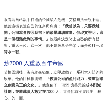
眼看著自己親手打造的帝國陷入危機，艾格無法坐視不理。
他曾這樣表達自己的無奈與焦慮：
「我曾以為，只要我離
開，公司就會按照我留下的願景繼續前進。但現實證明，這
是一個很難做到的事情。」
他最終決定賭上自己的所有聲
譽，重返王位。這一次，他不是來享受光榮，而是來打一場
背水一戰
。
炒7000 人重啟百年帝國
艾格回歸後，沒有絲毫猶豫，立即啟動了一系列大刀闊斧的
改革。他的目標很明確：
「恢復公司的盈利能力，並重新確
立創意為王的文化。」
他宣佈了一項55 億美元
的成本削減
計劃，並將裁員人數定在
7000 人。這是他首次展現出「狠
心」的一面。