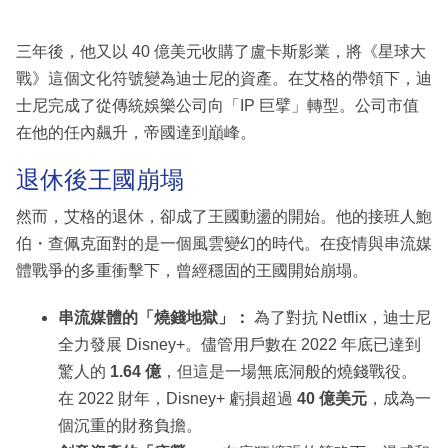
三年後，他又以 40 億美元收購了盧卡斯影業，將《星球大
戰》這個文化符號變為迪士尼的資產。在艾格的帶領下，迪
士尼完成了從傳統娛樂公司向「IP 巨擘」轉型。公司市值
在他的任內飆升，帝國達到巔峰。
退休後王國崩塌
然而，艾格的退休，卻成了王國動盪的開始。他的接班人鮑
伯・查佩克面對的是一個風雲變幻的時代。在疫情與串流媒
體戰爭的多重衝擊下，曾經穩固的王國開始崩塌。
串流媒體的「燒錢地獄」：
為了對抗 Netflix，迪士尼
全力發展 Disney+。儘管用戶數在 2022 年底已達到
驚人的
1.64 億
，但這是一場無底洞般的燒錢戰役。
在 2022 財年，Disney+ 虧損超過
40 億美元
，成為一
個沉重的財務負擔。