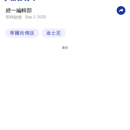
科
經一編輯部
技
Sep 2 2025
即時財經
職
華爾街傳說
迪士尼
場
生
廣告
活
時
事
專
欄
訂
閱
專
區