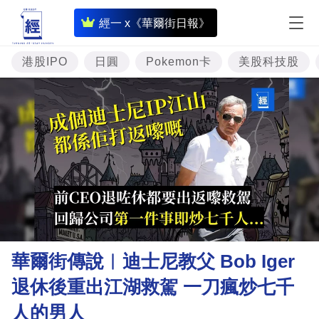
即
經一 x《華爾街日報》
時
財
港股IPO
日圓
Pokemon卡
美股科技股
經
專
題
投
資
樓
市
理
華爾街傳說︳迪士尼教父 Bob Iger
財
退休後重出江湖救駕 一刀瘋炒七千
商
人的男人
業