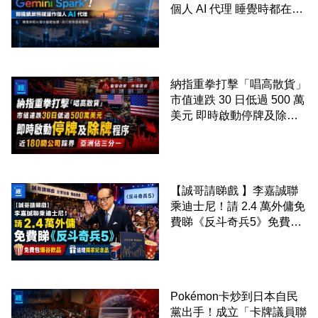
個人 AI 代理 睡覺時都在幫
你追蹤加價、排行程與草擬
電郵
納指重拳打擊「唱高散貨」
市值連跌 30 日低過 500 萬
美元 即時啟動停牌及除牌
程序 近 180 間公司踩界 亞
洲佔三分一
【誠哥請睇戲 】李嘉誠聯
乘迪士尼！請 2.4 萬外傭免
費睇《反斗奇兵5》免費包
爆谷飲品 送埋獨家紀念品
Pokémon卡炒到日本自民
黨出手！成立「卡牌議員聯