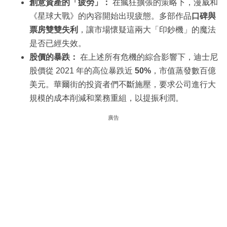
創意資產的「疲勞」：
在瘋狂擴張的策略下，漫威和
《星球大戰》的內容開始出現疲態。多部作品
口碑與
票房雙雙失利
，讓市場懷疑這兩大「印鈔機」的魔法
是否已經失效。
股價的暴跌：
在上述所有危機的綜合影響下，迪士尼
股價從 2021 年的高位暴跌近
50%
，市值蒸發數百億
美元。華爾街的投資者們不斷施壓，要求公司進行大
規模的成本削減和業務重組，以提振利潤。
廣告