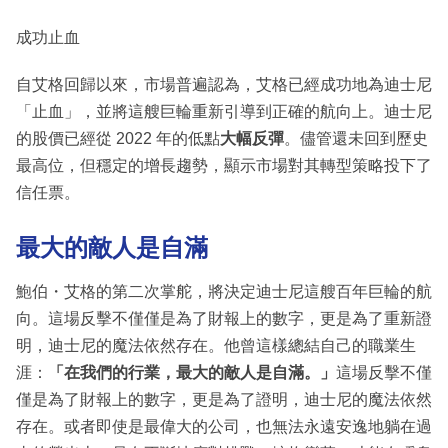
成功止血
自艾格回歸以來，市場普遍認為，艾格已經成功地為迪士尼
「止血」，並將這艘巨輪重新引導到正確的航向上。迪士尼
的股價已經從 2022 年的低點
大幅反彈
。儘管還未回到歷史
最高位，但穩定的增長趨勢，顯示市場對其轉型策略投下了
信任票。
最大的敵人是自滿
鮑伯・艾格的第二次掌舵，將決定迪士尼這艘百年巨輪的航
向。這場反擊不僅僅是為了財報上的數字，更是為了重新證
明，迪士尼的魔法依然存在。他曾這樣總結自己的職業生
涯：
「在我們的行業，最大的敵人是自滿。」
這場反擊不僅
僅是為了財報上的數字，更是為了證明，迪士尼的魔法依然
存在。或者即使是最偉大的公司，也無法永遠安逸地躺在過