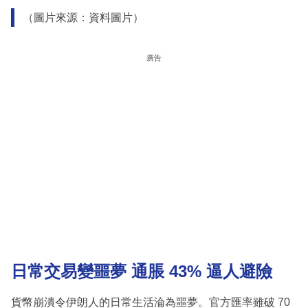
（圖片來源：資料圖片）
廣告
日常交易變噩夢 通脹 43% 逼人避險
貨幣崩潰令伊朗人的日常生活淪為噩夢。官方匯率雖破 70