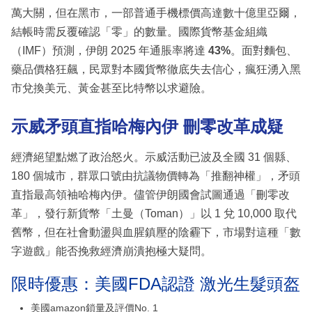
萬大關，但在黑市，一部普通手機標價高達數十億里亞爾，
結帳時需反覆確認「零」的數量。國際貨幣基金組織
（IMF）預測，伊朗 2025 年通脹率將達
43%
。面對麵包、
藥品價格狂飆，民眾對本國貨幣徹底失去信心，瘋狂湧入黑
市兌換美元、黃金甚至比特幣以求避險。
示威矛頭直指哈梅內伊 刪零改革成疑
經濟絕望點燃了政治怒火。示威活動已波及全國 31 個縣、
180 個城市，群眾口號由抗議物價轉為「推翻神權」，矛頭
直指最高領袖哈梅內伊。儘管伊朗國會試圖通過「刪零改
革」，發行新貨幣「土曼（Toman）」以 1 兌 10,000 取代
舊幣，但在社會動盪與血腥鎮壓的陰霾下，市場對這種「數
字遊戲」能否挽救經濟崩潰抱極大疑問。
限時優惠：美國FDA認證 激光生髮頭盔
美國amazon鎖量及評價No. 1