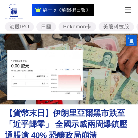
即
經一 x《華爾街日報》
時
財
港股IPO
日圓
Pokemon卡
美股科技股
經
專
題
投
資
樓
市
理
【貨幣末日】伊朗里亞爾黑市跌至
財
「近乎歸零」 全國示威兩周爆鎮壓
商
通脹逾 40% 恐釀政局崩潰
業