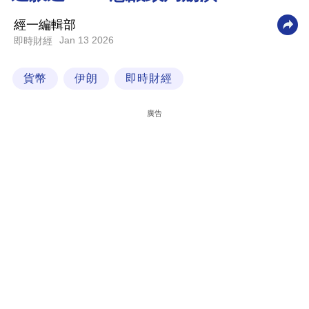
科
經一編輯部
技
Jan 13 2026
即時財經
職
貨幣
伊朗
即時財經
場
生
廣告
活
時
事
專
欄
訂
閱
專
區