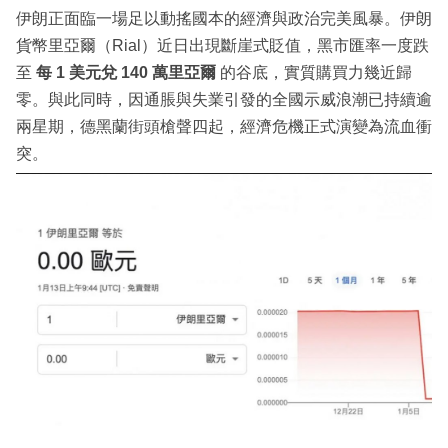
伊朗正面臨一場足以動搖國本的經濟與政治完美風暴。伊朗
貨幣里亞爾（Rial）近日出現斷崖式貶值，黑市匯率一度跌
至
每 1 美元兌 140 萬里亞爾
的谷底，實質購買力幾近歸
零。與此同時，因通脹與失業引發的全國示威浪潮已持續逾
兩星期，德黑蘭街頭槍聲四起，經濟危機正式演變為流血衝
突。