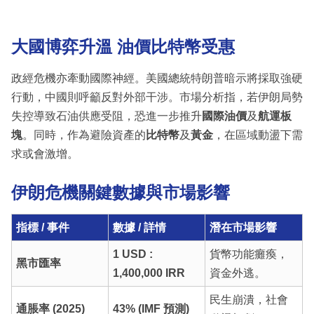
大國博弈升溫 油價比特幣受惠
政經危機亦牽動國際神經。美國總統特朗普暗示將採取強硬
行動，中國則呼籲反對外部干涉。市場分析指，若伊朗局勢
失控導致石油供應受阻，恐進一步推升
國際油價
及
航運板
塊
。同時，作為避險資產的
比特幣
及
黃金
，在區域動盪下需
求或會激增。
伊朗危機關鍵數據與市場影響
指標 / 事件
數據 / 詳情
潛在市場影響
1 USD :
貨幣功能癱瘓，
黑市匯率
1,400,000 IRR
資金外逃。
民生崩潰，社會
通脹率 (2025)
43% (IMF 預測)