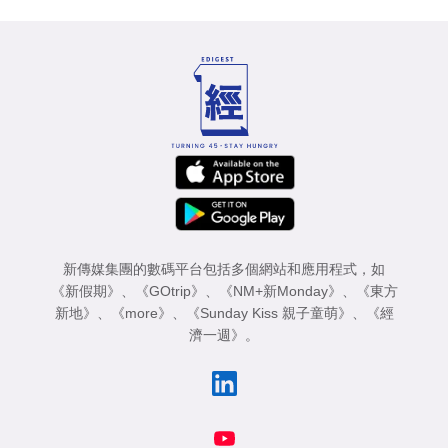
新傳媒集團的數碼平台包括多個網站和應用程式，如
《新假期》
、
《GOtrip》
、
《NM+新Monday》
、
《東方
新地》
、
《more》
、
《Sunday Kiss 親子童萌》
、
《經
濟一週》
。