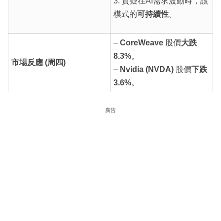
3. 質疑在AI需求波動時，該
模式的
可持續性
。
–
CoreWeave
股價
大跌
8.3%
。
市場反應 (周四)
–
Nvidia (NVDA)
股價
下跌
3.6%
。
廣告