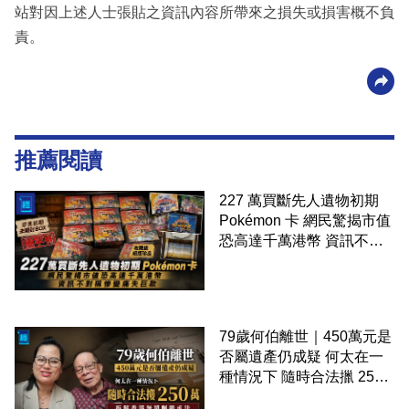
站對因上述人士張貼之資訊內容所帶來之損失或損害概不負
責。
推薦閱讀
227 萬買斷先人遺物初期
Pokémon 卡 網民驚揭市值
恐高達千萬港幣 資訊不對
稱慘變痛失巨款
79歲何伯離世｜450萬元是
否屬遺產仍成疑 何太在一
種情況下 隨時合法擸 250
萬 拆解香港無遺囑繼承法