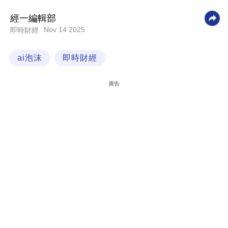
科
經一編輯部
技
Nov 14 2025
即時財經
職
ai泡沫
即時財經
場
生
廣告
活
時
事
專
欄
訂
閱
專
區