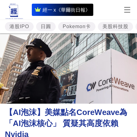
即
經一 x《華爾街日報》
時
財
港股IPO
日圓
Pokemon卡
美股科技股
經
專
題
投
資
樓
市
理
【AI泡沫】美媒點名CoreWeave為
財
「AI泡沫核心」 質疑其高度依賴
商
Nvidia
業