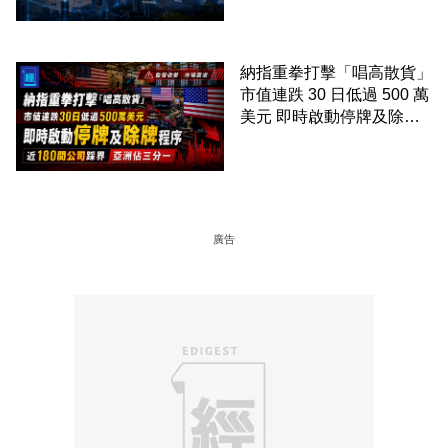
電郵
納指重拳打擊「唱高散貨」
市值連跌 30 日低過 500 萬
美元 即時啟動停牌及除牌
程序 近 180 間公司踩界 亞
洲佔三分一
廣告