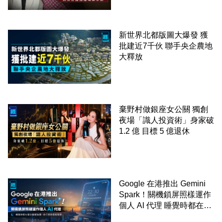
新世界北都版圖大爆發 獲
批建近7千伙 聯手央企農地
大釋放
棄野村做銀座女公關 獨創
夜場「識人投資術」身家破
1.2 億 目標 5 億退休
Google 在港推出 Gemini
Spark！關機鎖屏照樣運作
個人 AI 代理 睡覺時都在幫
你追蹤加價、排行程與草擬