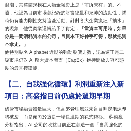
浪潮，其整體規模在人類金融史上是「前所未有」的。不
過，他認為目前市場創紀錄的財富總量和充沛的流動性，暫
時仍有能力剛性支持這些活動。針對各大企業瘋狂「抽水」
的現象，他從商業邏輯給予了肯定：
「當資本可用時，如果
你是一間消耗資本的公司，且資本正好伸手可得，那就把資
本拿走。」
他特別點名 Alphabet 近期的強勁股價走勢，認為這正是二
級市場仍對 AI 龐大資本開支（CapEx）抱持開放與容忍態
度的最直接證據。
【二、自我強化循環】利潤重新注入新
項目：高盛指目前仍處於週期早期
儘管市場融資體量巨大，但高盛管理層並未盲目判定泡沫即
將破裂，而是傾向於這是一場長週期的範式轉移。 蘇德巍
分析指出，AI 公司的收益目前正在創造一個「自我強化的