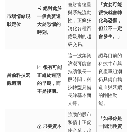
會財富總量
「貪婪可能
🚨
絕對處於
與系統流動
很快就會轉
市場情緒現
一個貪婪遠
性，正瘋狂
化為恐懼，
狀定位
大於恐懼的
消化各種百
但並不一定
時刻。
億級別的超
會發生。」
級交易。
這一波集資
認為目前的
浪潮可能會
科技牛市與
📈
很有可能
持續很長一
資產重組潮
當前科技宏
正處於週期
段時間，科
仍具備自我
觀週期
的早期，而
技轉型具備
造血與延續
不是後期。
長線基本面
的剛性動
支撐。
能。
強勁的股市
「如果你是
和債市正促
💰
只要資本
一間消耗資
使企業，趁