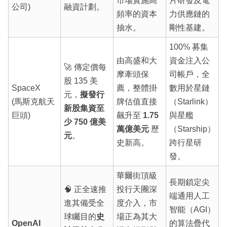
市場實施高
片研發及電
公司)
融資計劃。
頻率的資本
力供應鏈的
抽水。
剛性基建。
100% 募集
由高盛和大
資金注入公
🚀 傳定價每
摩牽頭保
司帳戶，全
股 135 美
SpaceX
薦，整體掛
數用於星鏈
元，
擬發行
(馬斯克航天
牌估值直接
（Starlink）
新股集資至
巨頭)
飆升至
1.75
與星艦
少 750 億美
萬億美元
歷
（Starship）
元
。
史新高。
跨行星研
發。
華爾街頂級
長期鎖定尖
🧠 正全速推
投行天團深
端通用人工
進其備受全
度介入，市
智能（AGI）
球矚目的
史
場正為其大
OpenAI
的算法疊代