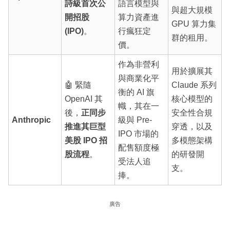
詩級首次公
語言模型與
與超大規模
開招股
算力資產進
GPU 算力集
(IPO)
。
行瘋狂定
群的租用。
價。
作為非營利
用於擴展其
與商業化平
🤖 緊隨
Claude 系列
衡的 AI 旗
OpenAI 其
核心模型的
幟，其在一
後，
正同步
安全性合規
Anthropic
級與 Pre-
推進其巨型
穿透，以及
IPO 市場的
美股 IPO 招
多模態架構
配售額度極
股流程
。
的研發開
受法人追
支。
捧。
廣告