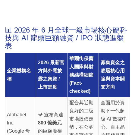
📊 2026 年 6 月全球一級市場核心硬科
技與 AI 龍頭巨額融資 / IPO 狀態進盤
表
華爾街保薦
2026 最新官
募集資金之
人團隊與財
企業機構名
方與外電披
底層核心用
務結構細節
稱
露之集資 /
途與資本開
(Fact-
上市進度
支方向
checked)
配合其近期
全面用於資
良好的二級
助下一代超
Alphabet
💎 宣布高達
市場股價走
級 AI 數據中
Inc.
800 億美元
勢，在公募
心、自主晶
(Google 母
的巨額股權