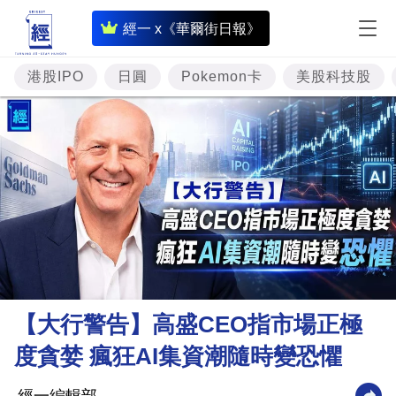
即
經一 x《華爾街日報》
時
財
港股IPO
日圓
Pokemon卡
美股科技股
經
專
題
投
資
樓
市
理
【大行警告】高盛CEO指市場正極
財
度貪婪 瘋狂AI集資潮隨時變恐懼
商
業