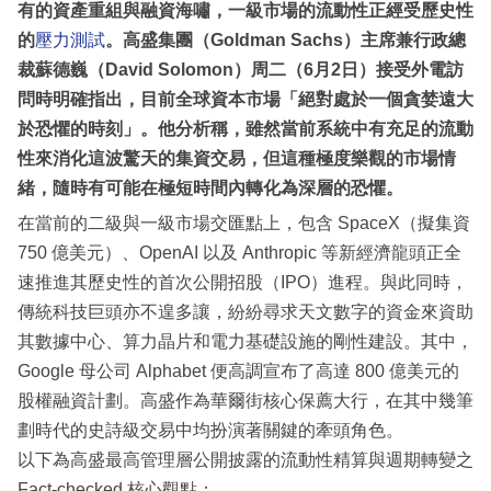
有的資產重組與融資海嘯，一級市場的流動性正經受歷史性
的
壓力測試
。高盛集團（Goldman Sachs）主席兼行政總
裁蘇德巍（David Solomon）周二（6月2日）接受外電訪
問時明確指出，目前全球資本市場「絕對處於一個貪婪遠大
於恐懼的時刻」。他分析稱，雖然當前系統中有充足的流動
性來消化這波驚天的集資交易，但這種極度樂觀的市場情
緒，隨時有可能在極短時間內轉化為深層的恐懼。
在當前的二級與一級市場交匯點上，包含 SpaceX（擬集資
750 億美元）、OpenAI 以及 Anthropic 等新經濟龍頭正全
速推進其歷史性的首次公開招股（IPO）進程。與此同時，
傳統科技巨頭亦不遑多讓，紛紛尋求天文數字的資金來資助
其數據中心、算力晶片和電力基礎設施的剛性建設。其中，
Google 母公司 Alphabet 便高調宣布了高達 800 億美元的
股權融資計劃。高盛作為華爾街核心保薦大行，在其中幾筆
劃時代的史詩級交易中均扮演著關鍵的牽頭角色。
以下為高盛最高管理層公開披露的流動性精算與週期轉變之
Fact-checked 核心觀點：