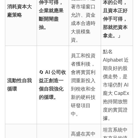
伸手可得，
本的公司，
消耗資本大
著市場窗口
企業就應果
且資本正好
廠策略
允許、資金
斷開閘盡
伸手可得，
成本合適時
抽。
那就把資本
大規模集
拿走。」
資。
點名
員工和投資
Alphabet 近
者獲利後，
期良好的股
🔄
AI 公司收
會將實質利
價走勢，是
流動性自我
益正創造一
潤重新投入
市場仍對 AI
循環
個自我強化
到稅收和全
龐大 CapEx
的循環。
新的硬科技
抱持開放態
研發項目
度的實質證
中。
據。
坦言系統中
高盛在其中