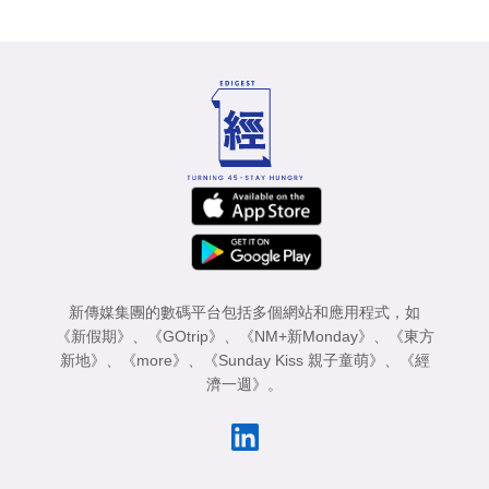
新傳媒集團的數碼平台包括多個網站和應用程式，如
《新假期》
、
《GOtrip》
、
《NM+新Monday》
、
《東方
新地》
、
《more》
、
《Sunday Kiss 親子童萌》
、
《經
濟一週》
。