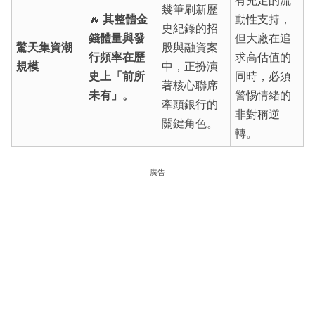
有充足的流
幾筆刷新歷
🔥
其整體金
動性支持，
史紀錄的招
錢體量與發
但大廠在追
驚天集資潮
股與融資案
行頻率在歷
求高估值的
規模
中，正扮演
史上「前所
同時，必須
著核心聯席
未有」。
警惕情緒的
牽頭銀行的
非對稱逆
關鍵角色。
轉。
廣告