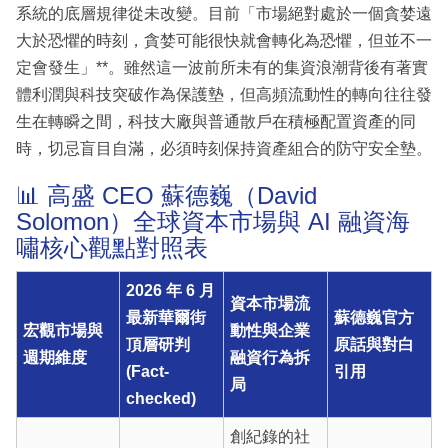
系統的底層規律從未改變。目前「市場絕對處於一個貪婪遠
大於恐懼的時刻，貪婪可能很快就會轉化為恐懼，但並不一
定會發生」**。雖然這一波前所未有的集資浪潮背後有著實
體利潤與科技突破作為保護墊，但高頻流動性的轉向往往發
生在轉瞬之間，科技大廠與普通散戶在積極配置資產的同
時，切忌盲目自滿，必須時刻保持資產組合的防守安全墊。
📊 高盛 CEO 蘇德巍（David
Solomon）全球資本市場與 AI 融資海
嘯核心觀點對照表
2026 年 6 月
資本市場流
最新華爾街
蘇德巍官方
宏觀市場與
動性與企業
頂層研判
原話與對白
週期維度
融資行為拆
(Fact-
引用
局
checked)
創紀錄的社