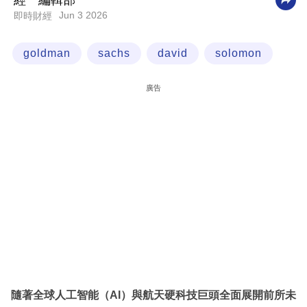
經一編輯部
Jun 3 2026
即時財經
科
技
goldman
sachs
david
solomon
職
場
廣告
生
活
時
事
專
欄
訂
閱
專
隨著全球人工智能（AI）與航天硬科技巨頭全面展開前所未
區