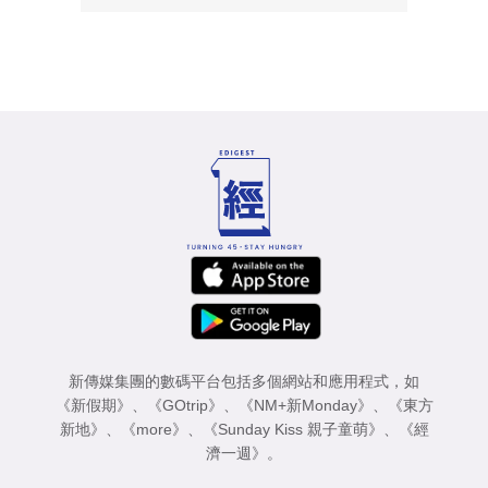
新傳媒集團的數碼平台包括多個網站和應用程式，如
《新假期》
、
《GOtrip》
、
《NM+新Monday》
、
《東方
新地》
、
《more》
、
《Sunday Kiss 親子童萌》
、
《經
濟一週》
。