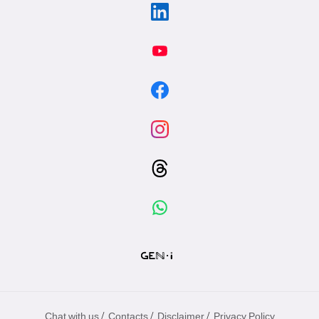
/
/
/
Chat with us
Contacts
Disclaimer
Privacy Policy