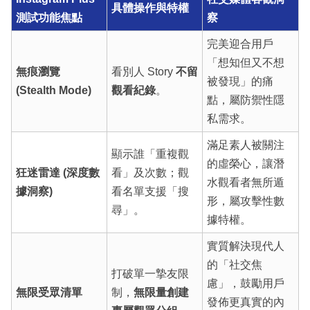
具體操作與特權
測試功能焦點
察
完美迎合用戶
「想知但又不想
無痕瀏覽
看別人 Story
不留
被發現」的痛
(Stealth Mode)
觀看紀錄
。
點，屬防禦性隱
私需求。
滿足素人被關注
顯示誰「重複觀
的虛榮心，讓潛
狂迷雷達 (深度數
看」及次數；觀
水觀看者無所遁
據洞察)
看名單支援「搜
形，屬攻擊性數
尋」。
據特權。
實質解決現代人
的「社交焦
打破單一摯友限
慮」，鼓勵用戶
無限受眾清單
制，
無限量創建
發佈更真實的內