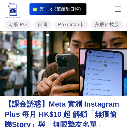
即
經一 x《華爾街日報》
時
財
港股IPO
日圓
Pokemon卡
美股科技股
經
專
題
投
資
樓
市
理
【課金誘惑】Meta 實測 Instagram
財
Plus 每月 HK$10 起 解鎖「無痕偷
商
睇Story」與「無限摯友名單」
業