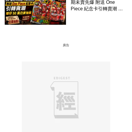
期未賣先爆 附送 One
Piece 紀念卡引轉賣潮 增
印 50 萬仍要抽籤
廣告