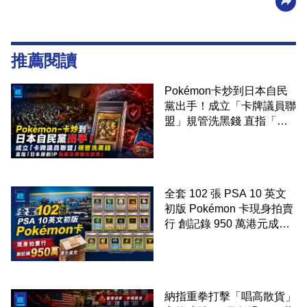
推薦閱讀
Pokémon卡炒到日本自民
黨出手！成立「卡牌議員聯
盟」規管洗黑錢 直指「日
本原創IP 點解定價權在歐
美」
全套 102 張 PSA 10 英文
初版 Pokémon 卡現身拍賣
行 創記錄 950 萬港元成交
99 年開始「從未使用、從
未觸摸、從未受潮」保存難
度極高
納指重拳打擊「唱高散貨」