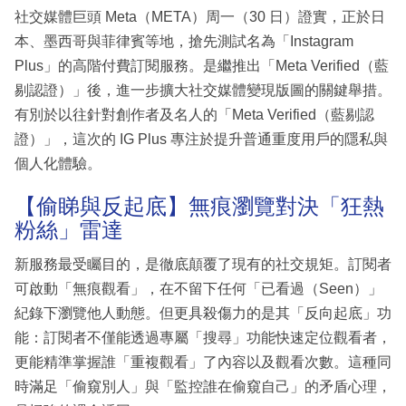
社交媒體巨頭 Meta（META）周一（30 日）證實，正於日
本、墨西哥與菲律賓等地，搶先測試名為「Instagram
Plus」的高階付費訂閱服務。是繼推出「Meta Verified（藍
剔認證）」後，進一步擴大社交媒體變現版圖的關鍵舉措。
有別於以往針對創作者及名人的「Meta Verified（藍剔認
證）」，這次的 IG Plus 專注於提升普通重度用戶的隱私與
個人化體驗。
【偷睇與反起底】無痕瀏覽對決「狂熱
粉絲」雷達
新服務最受矚目的，是徹底顛覆了現有的社交規矩。訂閱者
可啟動「無痕觀看」，在不留下任何「已看過（Seen）」
紀錄下瀏覽他人動態。但更具殺傷力的是其「反向起底」功
能：訂閱者不僅能透過專屬「搜尋」功能快速定位觀看者，
更能精準掌握誰「重複觀看」了內容以及觀看次數。這種同
時滿足「偷窺別人」與「監控誰在偷窺自己」的矛盾心理，