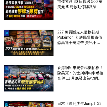
市值連跌 30 日低過 500 萬
美元 即時啟動停牌及除牌
程序 近 180 間公司踩界 亞
洲佔三分一
227 萬買斷先人遺物初期
Pokémon 卡 網民驚揭市值
恐高達千萬港幣 資訊不對
稱慘變痛失巨款
香港網約車規管框架拍板！
陳美寶：的士與網約車考核
合併 11 月底發出首批網約
車牌
日本《週刊少年Jump》33