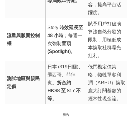
專屬觀眾分組
。
容，提高平台活
躍度。
賦予用戶打破演
Story
時效延長至
算法自然分發的
流量與版面控制
48 小時
；每週一
限制，用極低成
權
次強制
置頂
本換取社群曝光
(Spotlight)
。
紅利。
日本 (319日圓)、
低門檻定價策
墨西哥、菲律
略，犧牲單客利
測試地區與親民
賓。
折合約
潤（ARPU）換取
定價
HK$8 至 $17 不
龐大訂閱基數的
等
。
經常性現金流。
廣告