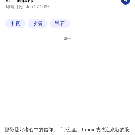
經一編輯部
Jan 27 2026
即時財經
科
技
中資
收購
黑石
職
場
廣告
生
活
時
事
專
欄
訂
閱
專
攝影愛好者心中的信仰、「小紅點」
Leica
或將迎來新的股
區