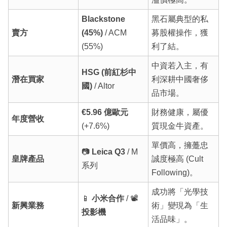
Blackstone
黑石屬典型的私
賣方
(45%)
/ ACM
募股權操作，獲
(55%)
利了結。
中資若入主，有
HSG (前紅杉中
潛在買家
利深耕中國奢侈
國)
/ Altor
品市場。
€5.96 億歐元
財務健康，屬優
年度營收
(+7.6%)
質現金牛資產。
單價高，擁躉忠
📷
Leica Q3
/ M
皇牌產品
誠度極高 (Cult
系列
Following)。
成功將「光學技
📱
小米合作
/ 📽️
新興業務
術」變現為「生
投影機
活品味」。