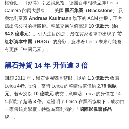
權變動。《彭博》引述消息指，德國百年相機品牌 Leica
Camera 的兩大股東——美國
黑石集團（Blackstone）
及
奧地利富豪
Andreas Kaufmann
旗下的 ACM 控股，正考
慮出售公司的控股權。整筆交易估值高達
10 億歐元（約
84.8 億港元）
。引人注目的是，潛在買家名單中出現了
前
紅杉資本中國（HSG）
的身影，意味著 Leica 未來可能會
有更多「中國元素」。
黑石持貨 14 年 升值逾 3 倍
回顧 2011 年，黑石集團獨具慧眼，以約
1.3 億歐元
收購
Leica 44% 股份，當時 Leica 的整體估值僅約
2.78 億歐
元
。若今次以
10 億歐元
成交，意味著 Leica 的身價在 14
年間翻了超過
3 倍
。這證明了 Leica 在黑石協助下，成功由
一家傳統光學廠，轉型為高利潤的
「國際影像奢侈品
牌」
。