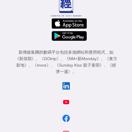
新傳媒集團的數碼平台包括多個網站和應用程式，如
《新假期》
、
《GOtrip》
、
《NM+新Monday》
、
《東方
新地》
、
《more》
、
《Sunday Kiss 親子童萌》
、
《經
濟一週》
。