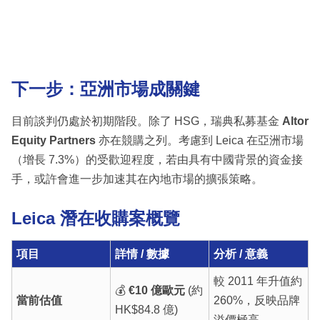
下一步：亞洲市場成關鍵
目前談判仍處於初期階段。除了 HSG，瑞典私募基金
Altor
Equity Partners
亦在競購之列。考慮到 Leica 在亞洲市場
（增長 7.3%）的受歡迎程度，若由具有中國背景的資金接
手，或許會進一步加速其在內地市場的擴張策略。
Leica 潛在收購案概覽
項目
詳情 / 數據
分析 / 意義
較 2011 年升值約
💰
€10 億歐元
(約
當前估值
260%，反映品牌
HK$84.8 億)
溢價極高。