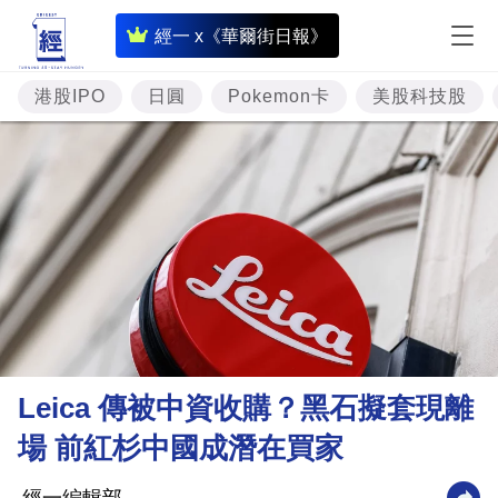
即
經一 x《華爾街日報》
時
財
港股IPO
日圓
Pokemon卡
美股科技股
經
專
題
投
資
樓
市
理
Leica 傳被中資收購？黑石擬套現離
財
場 前紅杉中國成潛在買家
商
業