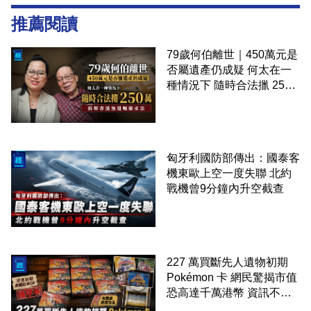
推薦閱讀
79歲何伯離世｜450萬元是
否屬遺產仍成疑 何太在一
種情況下 隨時合法擸 250
萬 拆解香港無遺囑繼承法
匈牙利國防部傳出：國泰客
機東歐上空一度失聯 北約
戰機曾9分鐘內升空截查
227 萬買斷先人遺物初期
Pokémon 卡 網民驚揭市值
恐高達千萬港幣 資訊不對
稱慘變痛失巨款