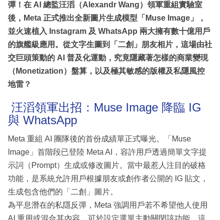
彈！在 AI 總監汪滔（Alexandr Wang）領軍重組實驗室
後，Meta 正式推出全新圖片生成模型「Muse Image」，
並火速植入 Instagram 及 WhatsApp 兩大擁有數十億用戶
的旗艦級應用。從文字生圖到「二創」朋友相片，這場由社
交巨頭策動的 AI 普及化運動，究竟隱藏著怎樣的商業變現
（Monetization）盤算，以及極其敏感的版權及私隱風控
地雷？
汪滔領軍出招：Muse Image 降臨 IG
與 WhatsApp
Meta 重組 AI 團隊後的首份成績單正式曝光。「Muse
Image」首階段已登陸 Meta AI，容許用戶透過簡單文字提
示詞（Prompt）生成或修改圖片。當中最惹人注目的破格
功能，是系統允許用戶根據朋友或創作者公開的 IG 貼文，
生成包含他們的「二創」圖片。
為平息潛在的私隱反彈，Meta 強調用戶若不希望他人使用
AI 重用或混合其內容，可於設定選單主動關閉該功能。這