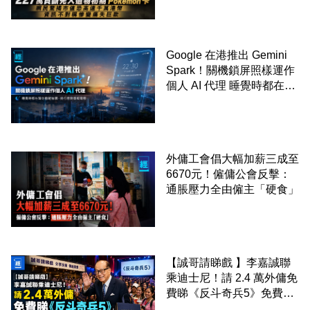
Google 在港推出 Gemini
Spark！關機鎖屏照樣運作
個人 AI 代理 睡覺時都在幫
你追蹤加價、排行程與草擬
電郵
外傭工會倡大幅加薪三成至
6670元！僱傭公會反擊：
通脹壓力全由僱主「硬食」
【誠哥請睇戲 】李嘉誠聯
乘迪士尼！請 2.4 萬外傭免
費睇《反斗奇兵5》免費包
爆谷飲品 送埋獨家紀念品