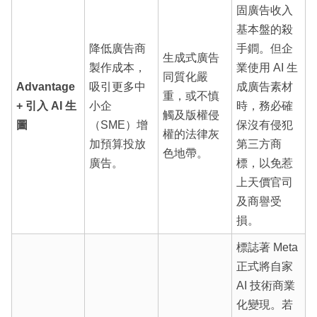
固廣告收入
基本盤的殺
降低廣告商
手鐧。但企
生成式廣告
製作成本，
業使用 AI 生
同質化嚴
Advantage
吸引更多中
成廣告素材
重，或不慎
+ 引入 AI 生
小企
時，務必確
觸及版權侵
圖
（SME）增
保沒有侵犯
權的法律灰
加預算投放
第三方商
色地帶。
廣告。
標，以免惹
上天價官司
及商譽受
損。
標誌著 Meta
正式將自家
AI 技術商業
化變現。若