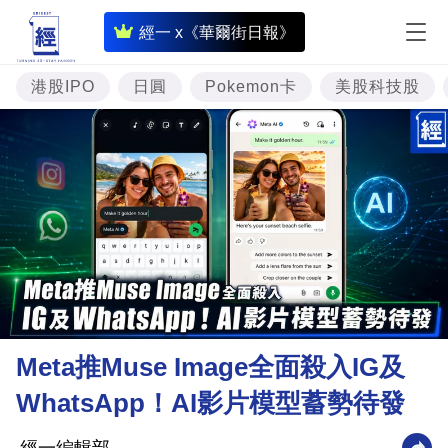
即
經一 x《華爾街日報》
時
財
港股IPO
日圓
Pokemon卡
美股科技股
經
專
題
投
資
樓
市
理
Meta推Muse Image全面殺入IG及
財
WhatsApp！AI影片模型蓄勢待發
商
業