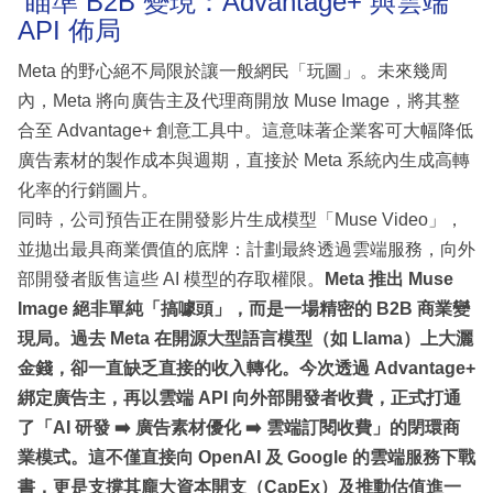
瞄準 B2B 變現：Advantage+ 與雲端
API 佈局
Meta 的野心絕不局限於讓一般網民「玩圖」。未來幾周
內，Meta 將向廣告主及代理商開放 Muse Image，將其整
合至 Advantage+ 創意工具中。這意味著企業客可大幅降低
廣告素材的製作成本與週期，直接於 Meta 系統內生成高轉
化率的行銷圖片。
同時，公司預告正在開發影片生成模型「Muse Video」，
並拋出最具商業價值的底牌：計劃最終透過雲端服務，向外
部開發者販售這些 AI 模型的存取權限。
Meta 推出 Muse
Image 絕非單純「搞噱頭」，而是一場精密的 B2B 商業變
現局。過去 Meta 在開源大型語言模型（如 Llama）上大灑
金錢，卻一直缺乏直接的收入轉化。今次透過 Advantage+
綁定廣告主，再以雲端 API 向外部開發者收費，正式打通
了「AI 研發 ➡️ 廣告素材優化 ➡️ 雲端訂閱收費」的閉環商
業模式。這不僅直接向 OpenAI 及 Google 的雲端服務下戰
書，更是支撐其龐大資本開支（CapEx）及推動估值進一