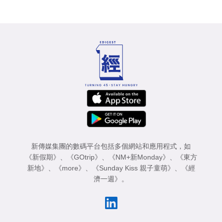
新傳媒集團的數碼平台包括多個網站和應用程式，如
《新假期》
、
《GOtrip》
、
《NM+新Monday》
、
《東方
新地》
、
《more》
、
《Sunday Kiss 親子童萌》
、
《經
濟一週》
。