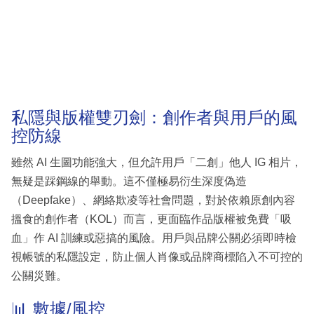
私隱與版權雙刃劍：創作者與用戶的風
控防線
雖然 AI 生圖功能強大，但允許用戶「二創」他人 IG 相片，
無疑是踩鋼線的舉動。這不僅極易衍生深度偽造
（Deepfake）、網絡欺凌等社會問題，對於依賴原創內容
搵食的創作者（KOL）而言，更面臨作品版權被免費「吸
血」作 AI 訓練或惡搞的風險。用戶與品牌公關必須即時檢
視帳號的私隱設定，防止個人肖像或品牌商標陷入不可控的
公關災難。
📊 數據/風控