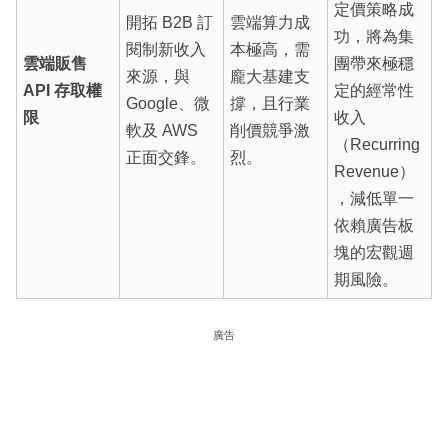
定價策略成
開拓 B2B 訂
雲端算力成
功，將為集
閱制新收入
本極高，需
雲端販售
團帶來極穩
來源，與
龐大基建支
API 存取權
定的經常性
Google、微
撐，且行業
限
收入
軟及 AWS
削價競爭激
（Recurring
正面交鋒。
烈。
Revenue）
，減低單一
依賴廣告板
塊的宏觀週
期風險。
廣告