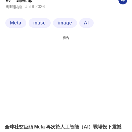
經一編輯部
Jul 8 2026
即時財經
科
技
Meta
muse
image
AI
職
場
廣告
生
活
時
事
專
欄
訂
閱
專
全球社交巨頭 Meta 再次於人工智能（AI）戰場投下震撼
區