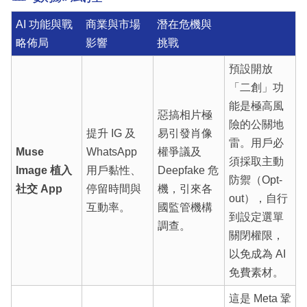
AI 功能與戰
商業與市場
潛在危機與
略佈局
影響
挑戰
預設開放
「二創」功
能是極高風
惡搞相片極
險的公關地
提升 IG 及
易引發肖像
雷。用戶必
Muse
WhatsApp
權爭議及
須採取主動
Image 植入
用戶黏性、
Deepfake 危
防禦（Opt-
社交 App
停留時間與
機，引來各
out），自行
互動率。
國監管機構
到設定選單
調查。
關閉權限，
以免成為 AI
免費素材。
這是 Meta 鞏