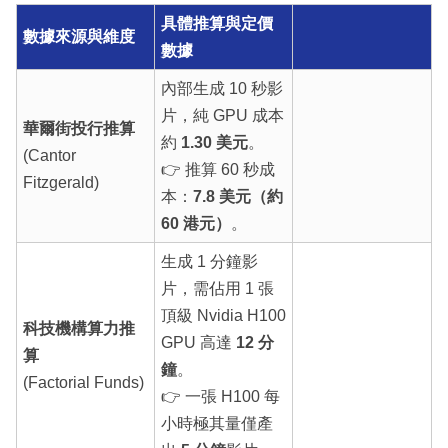
具體推算與定價
數據來源與維度
數據
內部生成 10 秒影
片，純 GPU 成本
華爾街投行推算
約
1.30 美元
。
(Cantor
👉 推算 60 秒成
Fitzgerald)
本：
7.8 美元（約
60 港元）
。
生成 1 分鐘影
片，需佔用 1 張
頂級 Nvidia H100
科技機構算力推
GPU 高達
12 分
算
鐘
。
(Factorial Funds)
👉 一張 H100 每
小時極其量僅產