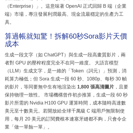
（Enterprise）」。這意味著 OpenAI 正式回歸 B 端（企業
端）市場，專注發展利潤最高、現金流最穩定的生產力工
具。
算過帳就知驚！拆解60秒Sora影片天價
成本
生成一段文字（如 ChatGPT）與生成一段高畫質影片，兩
者對 GPU 的壓榨程度完全不在同一維度。 大語言模型
（LLM）生成文字，是一維的「Token（詞元）」預測，消
耗算力極低；但 Sora 生成一段 60 秒、1080p、每秒 30 幀
的影片，等同要無中生有地渲染出
1,800 張高清圖片
，且要
保持物理一致性。 市場機構曾作初步推算，生成一段 60 秒
影片所需的 Nvidia H100 GPU 運算時間，成本隨時高達數
美元至十數美元。若開放給全球千萬級 C 端用戶無限制使
用，每月 20 美元的訂閱費根本連塞牙縫都不夠，只會令企
業「做一單蝕一單」。