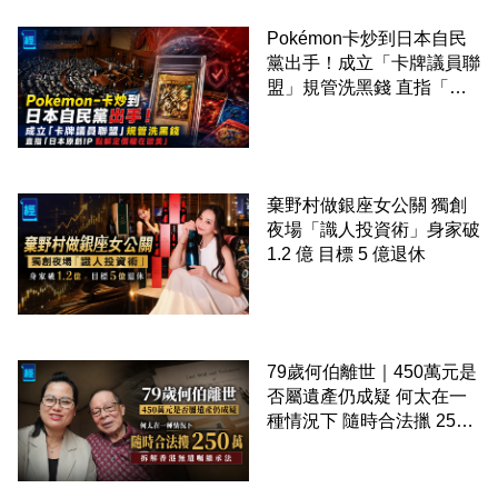
Pokémon卡炒到日本自民
黨出手！成立「卡牌議員聯
盟」規管洗黑錢 直指「日
本原創IP 點解定價權在歐
美」
棄野村做銀座女公關 獨創
夜場「識人投資術」身家破
1.2 億 目標 5 億退休
79歲何伯離世｜450萬元是
否屬遺產仍成疑 何太在一
種情況下 隨時合法擸 250
萬 拆解香港無遺囑繼承法