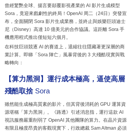
曾經驚艷全球、揚言要顛覆影視產業的 AI 影片生成模型
Sora，竟迎來戲劇性的終局！OpenAI 周二（24日）突發宣
布，全面關閉 Sora 影片生成業務，並終止與娛樂巨頭迪士
尼（Disney）高達 10 億美元的合作協議。這距離 Sora 手
機應用程式推出僅短短六個月。
在科技巨頭競逐 AI 的賽道上，退縮往往隱藏著更深層的商
業計算。即睇「Sora 陣亡」風暴背後的 3 大殘酷現實與戰
略轉向：
【算力黑洞】運行成本極高，逼使高層
殘酷取捨
Sora
雖然能生成極高質素的影片，但其背後消耗的 GPU 運算資
源堪稱「算力黑洞」。《路透》引述消息指，運行這款 AI
視訊服務嚴重削弱了 OpenAI 其他團隊的算力。在晶片資源
有限且極度昂貴的客觀現實下，行政總裁 Sam Altman 必須