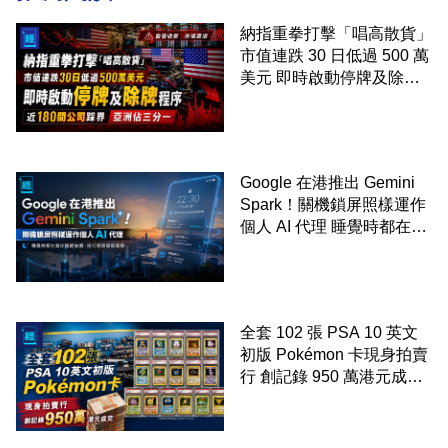
納指重拳打擊「唱高散貨」
市值連跌 30 日低過 500 萬
美元 即時啟動停牌及除牌
程序 近 180 間公司踩界 亞
洲佔三分一
Google 在港推出 Gemini
Spark！關機鎖屏照樣運作
個人 AI 代理 睡覺時都在幫
你追蹤加價、排行程與草擬
電郵
全套 102 張 PSA 10 英文
初版 Pokémon 卡現身拍賣
行 創記錄 950 萬港元成交
99 年開始「從未使用、從
未觸摸、從未受潮」保存難
度極高