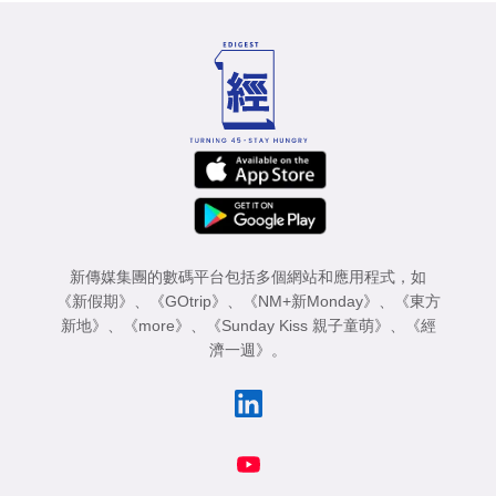
新傳媒集團的數碼平台包括多個網站和應用程式，如
《新假期》
、
《GOtrip》
、
《NM+新Monday》
、
《東方
新地》
、
《more》
、
《Sunday Kiss 親子童萌》
、
《經
濟一週》
。