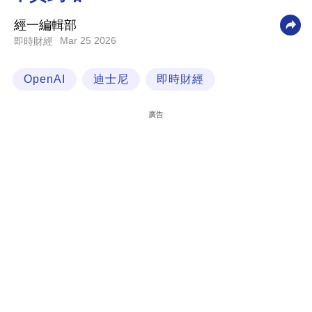
科
經一編輯部
技
Mar 25 2026
即時財經
職
OpenAI
迪士尼
即時財經
場
生
廣告
活
時
事
專
欄
訂
閱
專
區