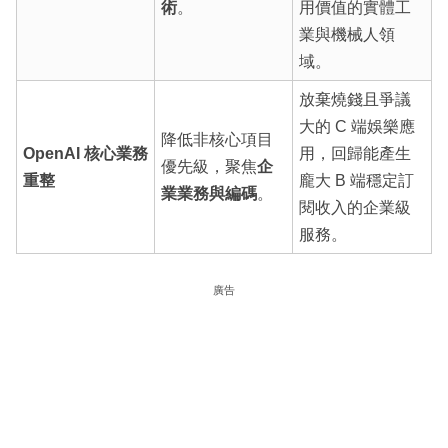
術
。
用價值的實體工
業與機械人領
域。
放棄燒錢且爭議
大的 C 端娛樂應
降低非核心項目
OpenAI 核心業務
用，回歸能產生
優先級，聚焦
企
重整
龐大 B 端穩定訂
業業務與編碼
。
閱收入的企業級
服務。
廣告