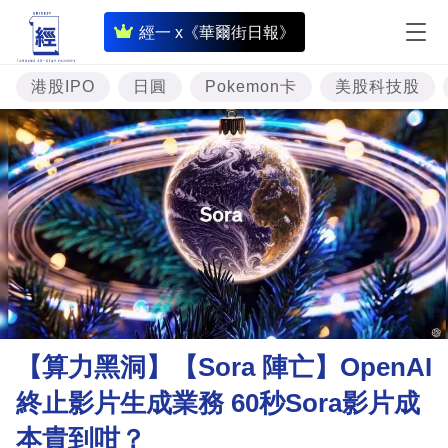
即
經一 x《華爾街日報》
時
財
港股IPO
日圓
Pokemon卡
美股科技股
經
專
題
投
資
樓
市
理
【算力黑洞】【Sora 陣亡】OpenAI
財
終止影片生成業務 60秒Sora影片成
商
本貴到咁？
業