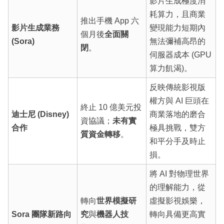
影片生成極度消
耗算力，且商業
推出手機 App 六
影片生成業務
變現能力短期內
個月後
全面關
(Sora)
無法彌補高昂的
閉
。
伺服器成本 (GPU
算力飢渴)。
反映傳統影視版
權方與 AI 巨頭在
終止 10 億美元投
迪士尼 (Disney)
商業落地的磨合
資協議；
未有實
合作
極具挑戰，雙方
質資金轉移
。
和平分手及時止
損。
將 AI 對物理世界
的理解能力，從
轉向
世界模擬研
虛擬影視娛樂，
Sora 團隊新路向
究
與
機器人技
轉向具備更高實