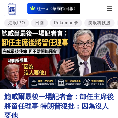
即
經一 x《華爾街日報》
時
財
港股IPO
日圓
Pokemon卡
美股科技股
經
專
題
投
資
樓
市
理
鮑威爾最後一場記者會：卸任主席後
財
將留任理事 特朗普狠批：因為沒人
商
要他
業