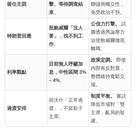
留任主因
擊、等待調查結
聯儲局獨立性，
束
。
免受政治干預。
公信力打擊。
試
批鮑威爾「沒人
圖透過輿論壓力
特朗普回應
要」，找不到工
迫使鮑威爾徹底
作
。
離職。
政策定調。
即使
目前無人呼籲加
內部有反對票，
利率觀點
息，中性區間 3%
整體維持寬鬆立
– 4%
。
場。
制度平衡。
嘗試
與沃什「正常過
降低市場對「雙
過渡安排
渡」，不當影子
主席」亂局的疑
主席。
慮。