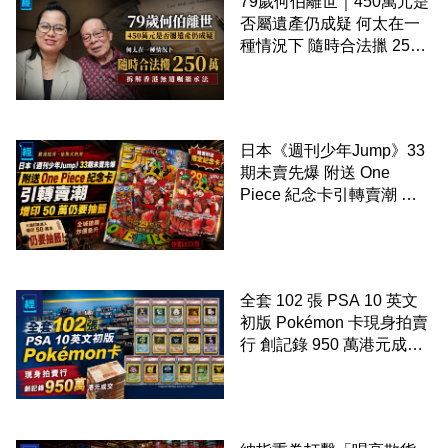
79歲何伯離世｜450萬元是
否屬遺產仍成疑 何太在一
種情況下 隨時合法擸 250
萬 拆解香港無遺囑繼承法
日本《週刊少年Jump》33
期未賣先爆 附送 One
Piece 紀念卡引轉賣潮 增
印 50 萬仍要抽籤
全套 102 張 PSA 10 英文
初版 Pokémon 卡現身拍賣
行 創記錄 950 萬港元成交
99 年開始「從未使用、從
未觸摸、從未受潮」保存難
度極高