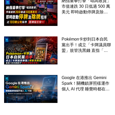
納指重拳打擊「唱高散貨」
市值連跌 30 日低過 500 萬
美元 即時啟動停牌及除牌
程序 近 180 間公司踩界 亞
洲佔三分一
Pokémon卡炒到日本自民
黨出手！成立「卡牌議員聯
盟」規管洗黑錢 直指「日
本原創IP 點解定價權在歐
美」
Google 在港推出 Gemini
Spark！關機鎖屏照樣運作
個人 AI 代理 睡覺時都在幫
你追蹤加價、排行程與草擬
電郵