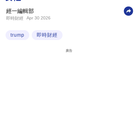
科
經一編輯部
技
Apr 30 2026
即時財經
職
trump
即時財經
場
生
廣告
活
時
事
專
欄
訂
閱
專
區