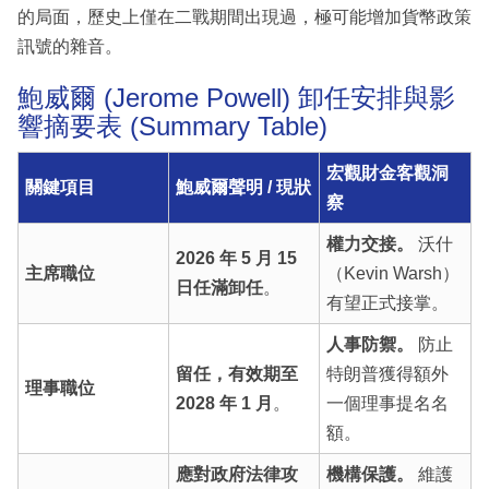
的局面，歷史上僅在二戰期間出現過，極可能增加貨幣政策
訊號的雜音。
鮑威爾 (Jerome Powell) 卸任安排與影
響摘要表 (Summary Table)
宏觀財金客觀洞
關鍵項目
鮑威爾聲明 / 現狀
察
權力交接。
沃什
2026 年 5 月 15
主席職位
（Kevin Warsh）
日任滿卸任
。
有望正式接掌。
人事防禦。
防止
留任，有效期至
特朗普獲得額外
理事職位
2028 年 1 月
。
一個理事提名名
額。
應對政府法律攻
機構保護。
維護