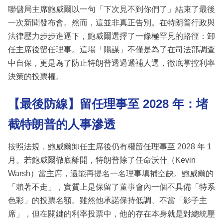
聯儲局主席鮑威爾以一句「下次見不到你們了」結束了最後
一次新聞發布會。然而，這並非真正告別。在特朗普行政與
法律壓力步步進逼下，鮑威爾選擇了一條極罕見的路徑：卸
任主席後留任理事。這場「陽謀」不僅是為了在司法部調查
中自保，更是為了防止特朗普透過遞補人選，徹底掌控利率
決策的投票權。
【最後防線】留任理事至 2028 年：堵
截特朗普的人事滲透
按照法規，鮑威爾卸任主席後仍有權留任理事至 2028 年 1
月。若鮑威爾徹底離開，特朗普除了任命沃什（Kevin
Warsh）當主席，還能再提名一名理事填補空缺。鮑威爾的
「賴著不走」，實質上是保留了董事會內一個不具備「特系
色彩」的投票名額。雖然他承諾保持低調、不當「影子主
席」，但在關鍵的利率投票中，他的存在本身就是對總統壓