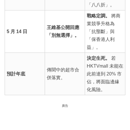
「八八折」。
戰略定調。
將商
業競爭升格為
王維基公開回應
5 月 14 日
「抗壟斷」與
「別無選擇」。
「保香港人利
益」。
決定生死。
若
HKTVmall 未能在
傳聞中的超市合
預計年底
此前達到 20% 市
併落實。
佔，將面臨邊緣
化風險。
廣告