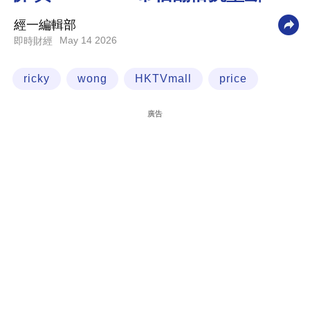
科
經一編輯部
技
May 14 2026
即時財經
職
ricky
wong
HKTVmall
price
場
生
廣告
活
時
事
專
欄
訂
閱
專
區