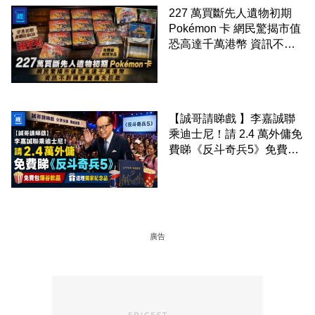
227 萬買斷先人遺物初期
Pokémon 卡 網民驚揭市值
恐高達千萬港幣 資訊不對
稱慘變痛失巨款
【誠哥請睇戲 】李嘉誠聯
乘迪士尼！請 2.4 萬外傭免
費睇《反斗奇兵5》免費包
爆谷飲品 送埋獨家紀念品
廣告