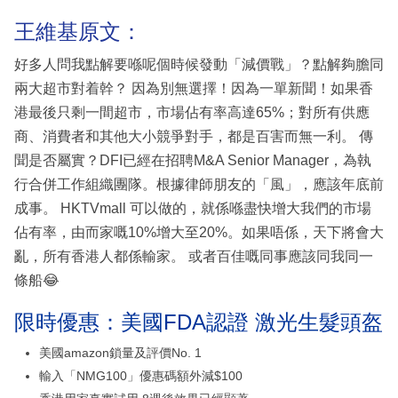
王維基原文：
好多人問我點解要喺呢個時候發動「減價戰」？點解夠膽同
兩大超市對着幹？ 因為別無選擇！因為一單新聞！如果香
港最後只剩一間超市，市場佔有率高達65%；對所有供應
商、消費者和其他大小競爭對手，都是百害而無一利。 傳
聞是否屬實？DFI已經在招聘M&A Senior Manager，為執
行合併工作組織團隊。根據律師朋友的「風」，應該年底前
成事。 HKTVmall 可以做的，就係喺盡快增大我們的市場
佔有率，由而家嘅10%增大至20%。如果唔係，天下將會大
亂，所有香港人都係輸家。 或者百佳嘅同事應該同我同一
條船😂
限時優惠：美國FDA認證 激光生髮頭盔
美國amazon鎖量及評價No. 1
輸入「NMG100」優惠碼額外減$100