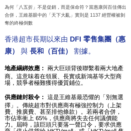
為何「八五折」不是促銷，而是保命符？當惠康與百佳傳出
合併，王維基眼中的「天下大亂」實則是 1137 經營權被剝
奪的終極倒數
香港超市長期以來由
DFI 零售集團（惠
康）
與
長和（百佳）
割據。
地產綑綁效應：
兩大巨頭背後聯繫着兩大地產
商。這意味着在領展、長實或新鴻基等大型商
場，競爭者極難獲得優質鋪位。
供應鏈封殺令：
這是王維基最恐懼的「別無選
擇」。傳統超市對供應商有極強控制力（上架
費、推廣費、甚至排他條款）。若兩者合併，
市佔率衝上 65%，供應商將失去任何議價能
力。屆時，該巨頭只要落一聲口令，要求供應