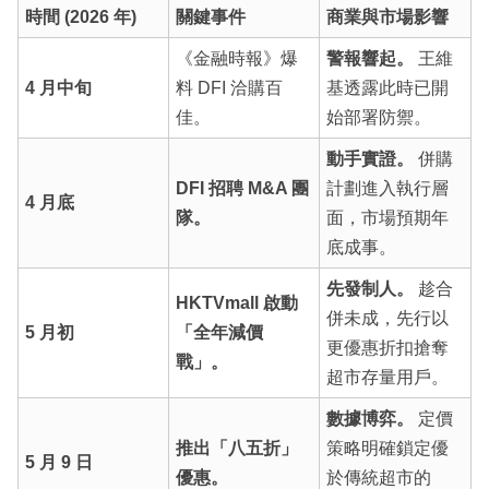
時間 (2026 年)
關鍵事件
商業與市場影響
《金融時報》爆
警報響起。
王維
4 月中旬
料 DFI 洽購百
基透露此時已開
佳。
始部署防禦。
動手實證。
併購
DFI 招聘 M&A 團
計劃進入執行層
4 月底
隊。
面，市場預期年
底成事。
先發制人。
趁合
HKTVmall 啟動
併未成，先行以
5 月初
「全年減價
更優惠折扣搶奪
戰」。
超市存量用戶。
數據博弈。
定價
推出「八五折」
策略明確鎖定優
5 月 9 日
優惠。
於傳統超市的