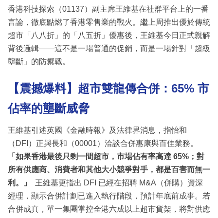
香港科技探索（01137）副主席王維基在社群平台上的一番
言論，徹底點燃了香港零售業的戰火。繼上周推出優於傳統
超市「八八折」的「八五折」優惠後，王維基今日正式親解
背後邏輯——這不是一場普通的促銷，而是一場針對「超級
壟斷」的防禦戰。
【震撼爆料】超市雙龍傳合併：65% 市
佔率的壟斷威脅
王維基引述英國《金融時報》及法律界消息，指怡和
（DFI）正與長和（00001）洽談合併惠康與百佳業務。
「如果香港最後只剩一間超市，市場佔有率高達 65%；對
所有供應商、消費者和其他大小競爭對手，都是百害而無一
利。」
王維基更指出 DFI 已經在招聘 M&A（併購）資深
經理，顯示合併計劃已進入執行階段，預計年底前成事。若
合併成真，單一集團掌控全港六成以上超市貨架，將對供應