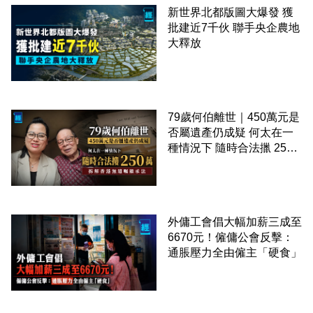
新世界北都版圖大爆發 獲
批建近7千伙 聯手央企農地
大釋放
79歲何伯離世｜450萬元是
否屬遺產仍成疑 何太在一
種情況下 隨時合法擸 250
萬 拆解香港無遺囑繼承法
外傭工會倡大幅加薪三成至
6670元！僱傭公會反擊：
通脹壓力全由僱主「硬食」