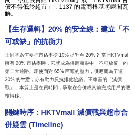
商「停止供貨給 HKTVmall」或「HKTVmall 售
價不得低於超市」，1137 的電商根基將瞬間瓦
解。
【生存邏輯】20% 的安全線：建立「不
可或缺」的抗衡力
王維基為何要把市佔率從 10% 提升至 20%？ 當 HKTVmall
擁有 20% 市佔率時，它就成為供應商眼中「不可放棄」的
第二大通路。即使面對 65% 巨頭的壓力，供應商為了這
20% 的生意，亦有動力反抗排他協議。王維基的「減價
戰」，本質上是在買時間，爭取在合併成真前完成用戶的硬
核轉移。
關鍵時序：HKTVmall 減價戰與超市合
併疑雲 (Timeline)