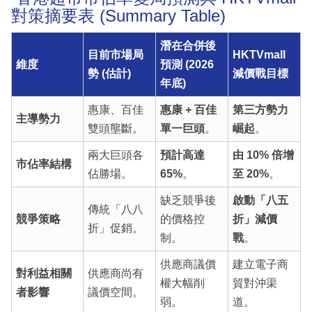
對策摘要表 (Summary Table)
潛在合併後
目前市場局
HKTVmall
維度
預測 (2026
勢 (估計)
減價戰目標
年底)
惠康、百佳
惠康 + 百佳
第三方勢力
主導勢力
雙頭壟斷。
單一巨頭
。
崛起
。
兩大巨頭各
預計高達
由 10% 倍增
市佔率結構
佔勝場。
65%
。
至 20%
。
缺乏競爭後
啟動「八五
傳統「八八
競爭策略
的價格控
折」減價
折」促銷。
制。
戰
。
供應商議價
建立電子商
對利益相關
供應商尚有
權大幅削
貿對沖渠
者影響
議價空間。
弱。
道。