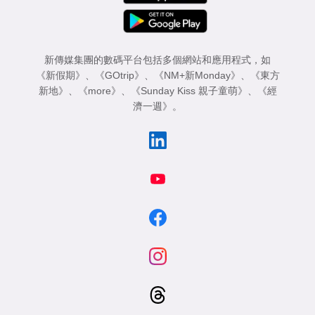
新傳媒集團的數碼平台包括多個網站和應用程式，如
《新假期》
、
《GOtrip》
、
《NM+新Monday》
、
《東方
新地》
、
《more》
、
《Sunday Kiss 親子童萌》
、
《經
濟一週》
。