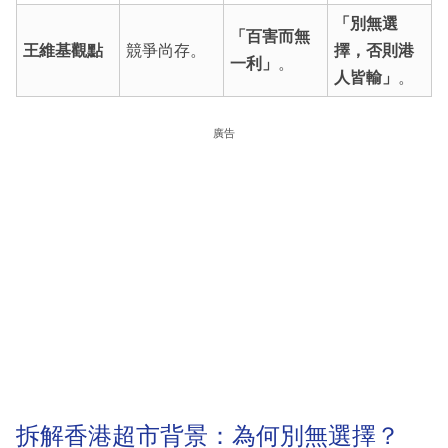
「別無選
「百害而無
王維基觀點
競爭尚存。
擇，否則港
一利」
。
人皆輸」
。
廣告
拆解香港超市背景：為何別無選擇？