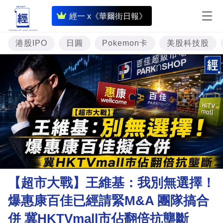
即
經一 x《華爾街日報》
時
財
港股IPO
日圓
Pokemon卡
美股科技股
經
專
題
投
資
樓
市
理
【超市大戰】王維基：我別無選擇！
財
爆惠康百佳已經請緊M&A 團隊搞合
商
併 冀HKTVmall市佔翻倍抗壟斷
業