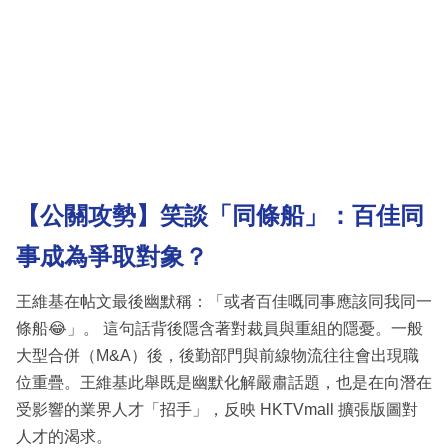
【公關攻勢】笑談「同條船」：百佳同
事成為爭取對象？
王維基在帖文最後幽默稱：「或者百佳嘅同事應該同我同一
條船😂」。 這句話背後隱含著對裁員與重組的隱憂。一般
大型合併（M&A）後，後勤部門與前線物流往往會出現職
位重疊。王維基此舉既是幽默化解嚴肅話題，也是在向潛在
受影響的業界人才「招手」，反映 HKTVmall 擴張版圖對
人才的渴求。