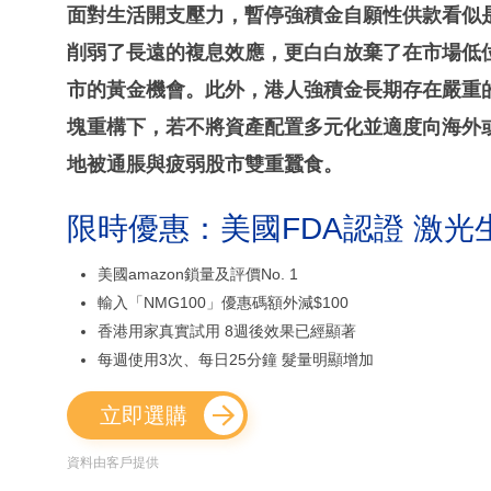
面對生活開支壓力，暫停強積金自願性供款看似
削弱了長遠的複息效應，更白白放棄了在市場低位進行「平
市的黃金機會。此外，港人強積金長期存在嚴重的「
塊重構下，若不將資產配置多元化並適度向海外
地被通脹與疲弱股市雙重蠶食。
限時優惠：美國FDA認證 激光
美國amazon鎖量及評價No. 1
輸入「NMG100」優惠碼額外減$100
香港用家真實試用 8週後效果已經顯著
每週使用3次、每日25分鐘 髮量明顯增加
立即選購
資料由客戶提供