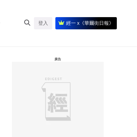
登入
經一 x《華爾街日報》
廣告