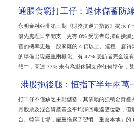
通脹食窮打工仔：退休儲蓄防
永明金融亞洲第三期《財務抗逆力指數》揭示了一
優先處理日常開支，更有 8% 受訪者選擇直接
蓄的機率更是一般家庭的 4 倍以上。這種「顧
的準備出現嚴重兩極化。有 47% 受訪者完全
體中，高達 77% 未有為退休開支作任何準備，甚
港股拖後腿：恒指下半年兩萬
打工仔不僅缺乏主動儲蓄，其依賴的強積金資產亦
月股票及混合資產基金平均淨回報達雙位數，但
台、韓等市場，嚴重拖累了習慣「重倉本地」的 M