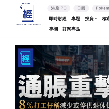
港股IPO
日圓
Poke
即時財經
專題
投資
樓
專欄
訂閱專區