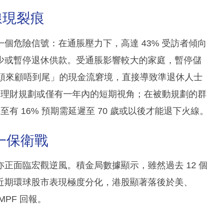
線現裂痕
個危險信號：在通脹壓力下，高達 43% 受訪者傾向
減少或暫停退休供款。受通脹影響較大的家庭，暫停儲
得頭來顧唔到尾」的現金流窘境，直接導致準退休人士
沒有理財規劃或僅有一年內的短期視角；在被動規劃的群
至有 16% 預期需延遲至 70 歲或以後才能退下火線。
一保衛戰
正面臨宏觀逆風。積金局數據顯示，雖然過去 12 個
近期環球股市表現極度分化，港股顯著落後於美、
PF 回報。