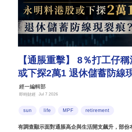
【通脹重擊】 8％打工仔
或下探2萬1 退休儲蓄防線
經一編輯部
Jul 7 2026
即時財經
sun
life
MPF
retirement
有調查顯示面對通脹高企與生活開支飆升，部份