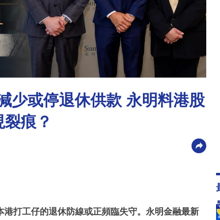
稱減少或停退休供款 永明料港股
現裂痕？
本港打工仔的退休防線或正頻臨失守。永明金融最新