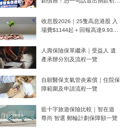
銷債務！憑一句話道出捐款初
衷：加州26萬人接獲免債通知、
一度被誤當詐騙手段
收息股2026｜25隻高息港股 入
場費$1144起＋回報高達9.93
厘！持續更新
人壽保險保單繼承｜受益人 遺
產承辦分別及流程一覽
自願醫保支氣管炎索償｜住院保
障範圍及申請流程一覽
藍十字旅遊保險比較｜智在遊
尊尚 智選 郵輪計劃保障額一覽