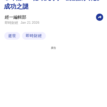
成功之謎
科
技
經一編輯部
職
Jan 21 2026
即時財經
場
逝世
即時財經
生
活
廣告
時
事
專
欄
訂
閱
專
區