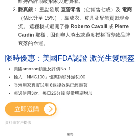
維持品牌頂級形象與定價權。
賺真銀：
重點發展
直營零售
（佔銷售七成）及
電商
（佔比升至 15%），靠成衣、皮具及配飾貢獻現金
流。 這種模式避開了像
Roberto Cavalli
或
Pierre
Cardin
那樣，因創辦人淡出或過度授權而導致品牌
衰落的命運。
限時優惠：美國FDA認證 激光生髮頭盔
美國amazon鎖量及評價No. 1
輸入「NMG100」優惠碼額外減$100
香港用家真實試用 8週後效果已經顯著
每週使用3次、每日25分鐘 髮量明顯增加
立即選購
資料由客戶提供
廣告