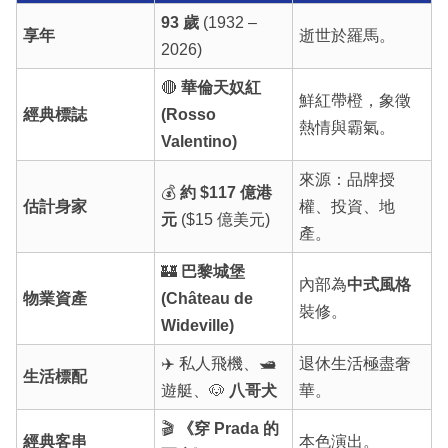
93 歲
(1932 –
享年
逝世於羅馬。
2026)
🔴
華倫天奴紅
鮮紅帶橙，象徵
經典標誌
(Rosso
熱情與霸氣。
Valentino)
來源：品牌授
💰
約 $117 億港
估計身家
權、投資、地
元
($15 億美元)
產。
🏰
巴黎城堡
內部為
中式風格
物業資產
(Château de
裝修。
Wideville)
✈️ 私人飛機、🛥️
退休生活極盡奢
生活標配
遊艇、🐶
八哥犬
華。
🎬
《穿 Prada 的
經典客串
本色演出。