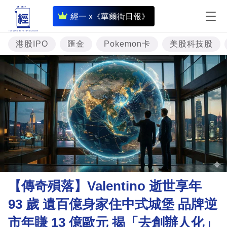
即
經一 x《華爾街日報》
時
財
港股IPO
匯金
Pokemon卡
美股科技股
經
專
題
投
資
樓
市
理
【傳奇殞落】Valentino 逝世享年
財
93 歲 遺百億身家住中式城堡 品牌逆
商
市年賺 13 億歐元 揭「去創辦人化」
業