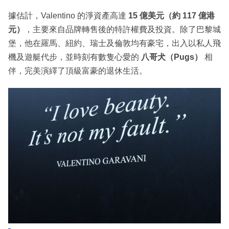
據估計，Valentino 的淨資產高達
15 億美元（約 117 億港
元）
，主要來自品牌轉售後的特許權費及投資。除了巴黎城
堡，他在羅馬、紐約、瑞士及倫敦均有豪宅，出入以私人飛
機及遊艇代步，並時刻有數隻心愛的
八哥犬（Pugs）
相
伴，完美演繹了頂級富豪的退休生活。