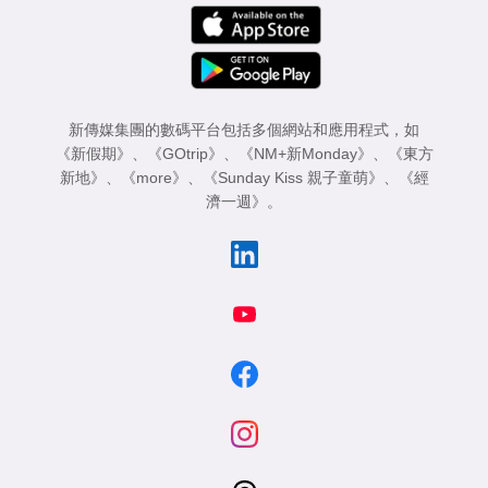
新傳媒集團的數碼平台包括多個網站和應用程式，如
《新假期》
、
《GOtrip》
、
《NM+新Monday》
、
《東方
新地》
、
《more》
、
《Sunday Kiss 親子童萌》
、
《經
濟一週》
。