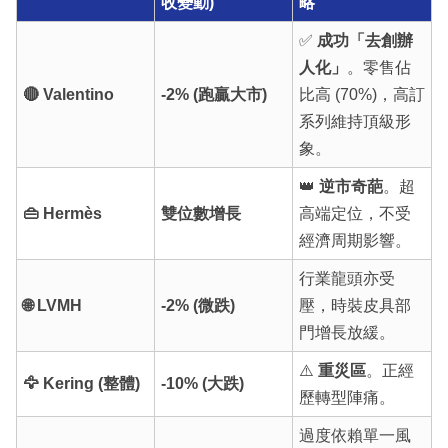
收變動)
略
✅
成功「去創辦
人化」
。零售佔
🔴 Valentino
-2% (跑贏大市)
比高 (70%)，高訂
系列維持頂級形
象。
👑
逆市奇葩
。超
👜 Hermès
雙位數增長
高端定位，不受
經濟周期影響。
行業龍頭亦受
🌐 LVMH
-2% (微跌)
壓，時裝皮具部
門增長放緩。
⚠️
重災區
。正經
🦅 Kering (整體)
-10% (大跌)
歷轉型陣痛。
過度依賴單一風