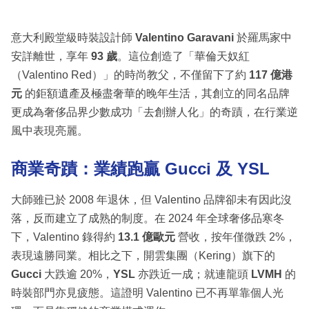
意大利殿堂級時裝設計師
Valentino Garavani
於羅馬家中
安詳離世，享年
93 歲
。這位創造了「華倫天奴紅
（Valentino Red）」的時尚教父，不僅留下了約
117 億港
元
的鉅額遺產及極盡奢華的晚年生活，其創立的同名品牌
更成為奢侈品界少數成功「去創辦人化」的奇蹟，在行業逆
風中表現亮麗。
商業奇蹟：業績跑贏 Gucci 及 YSL
大師雖已於 2008 年退休，但 Valentino 品牌卻未有因此沒
落，反而建立了成熟的制度。在 2024 年全球奢侈品寒冬
下，Valentino 錄得約
13.1 億歐元
營收，按年僅微跌 2%，
表現遠勝同業。相比之下，開雲集團（Kering）旗下的
Gucci
大跌逾 20%，
YSL
亦跌近一成；就連龍頭
LVMH
的
時裝部門亦見疲態。這證明 Valentino 已不再單靠個人光