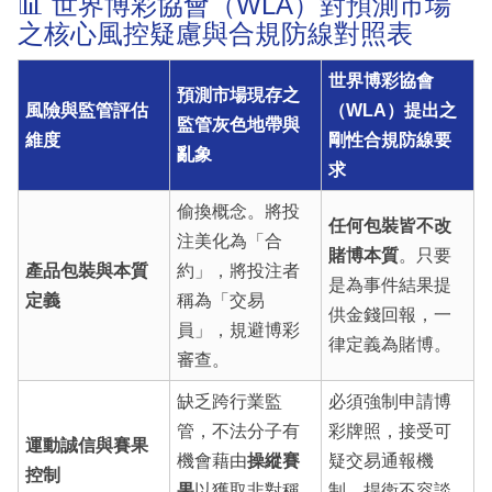
📊 世界博彩協會（WLA）對預測市場
之核心風控疑慮與合規防線對照表
世界博彩協會
預測市場現存之
風險與監管評估
（WLA）提出之
監管灰色地帶與
維度
剛性合規防線要
亂象
求
偷換概念。將投
任何包裝皆不改
注美化為「合
賭博本質
。只要
產品包裝與本質
約」，將投注者
是為事件結果提
定義
稱為「交易
供金錢回報，一
員」，規避博彩
律定義為賭博。
審查。
缺乏跨行業監
必須強制申請博
管，不法分子有
彩牌照，接受可
運動誠信與賽果
機會藉由
操縱賽
疑交易通報機
控制
果
以獲取非對稱
制，捍衛不容談