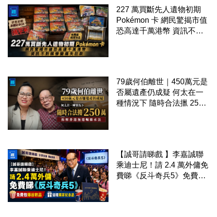
227 萬買斷先人遺物初期
Pokémon 卡 網民驚揭市值
恐高達千萬港幣 資訊不對
稱慘變痛失巨款
79歲何伯離世｜450萬元是
否屬遺產仍成疑 何太在一
種情況下 隨時合法擸 250
萬 拆解香港無遺囑繼承法
【誠哥請睇戲 】李嘉誠聯
乘迪士尼！請 2.4 萬外傭免
費睇《反斗奇兵5》免費包
爆谷飲品 送埋獨家紀念品