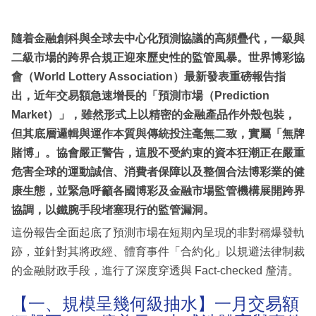
隨着金融創科與全球去中心化預測協議的高頻疊代，一級與
二級市場的跨界合規正迎來歷史性的監管風暴。世界博彩協
會（World Lottery Association）最新發表重磅報告指
出，近年交易額急速增長的「預測市場（Prediction
Market）」，雖然形式上以精密的金融產品作外殼包裝，
但其底層邏輯與運作本質與傳統投注毫無二致，實屬「無牌
賭博」。協會嚴正警告，這股不受約束的資本狂潮正在嚴重
危害全球的運動誠信、消費者保障以及整個合法博彩業的健
康生態，並緊急呼籲各國博彩及金融市場監管機構展開跨界
協調，以鐵腕手段堵塞現行的監管漏洞。
這份報告全面起底了預測市場在短期內呈現的非對稱爆發軌
跡，並針對其將政經、體育事件「合約化」以規避法律制裁
的金融財政手段，進行了深度穿透與 Fact-checked 釐清。
【一、規模呈幾何級抽水】一月交易額