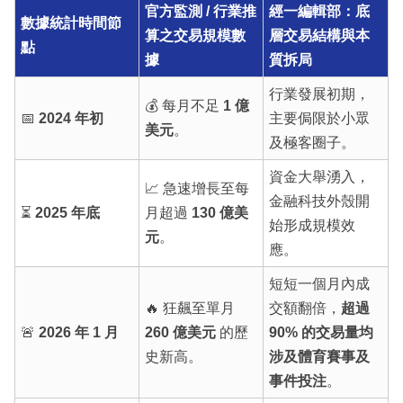
官方監測 / 行業推
經一編輯部：底
數據統計時間節
算之交易規模數
層交易結構與本
點
據
質拆局
行業發展初期，
💰 每月不足
1 億
📅
2024 年初
主要侷限於小眾
美元
。
及極客圈子。
資金大舉湧入，
📈 急速增長至每
金融科技外殼開
⏳
2025 年底
月超過
130 億美
始形成規模效
元
。
應。
短短一個月內成
🔥 狂飆至單月
交額翻倍，
超過
🚨
2026 年 1 月
260 億美元
的歷
90% 的交易量均
史新高。
涉及體育賽事及
事件投注
。