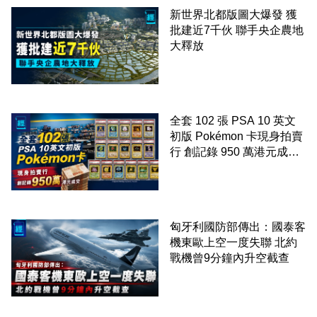
新世界北都版圖大爆發 獲
批建近7千伙 聯手央企農地
大釋放
全套 102 張 PSA 10 英文
初版 Pokémon 卡現身拍賣
行 創記錄 950 萬港元成交
99 年開始「從未使用、從
未觸摸、從未受潮」保存難
度極高
匈牙利國防部傳出：國泰客
機東歐上空一度失聯 北約
戰機曾9分鐘內升空截查