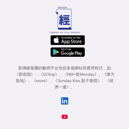
新傳媒集團的數碼平台包括多個網站和應用程式，如
《新假期》
、
《GOtrip》
、
《NM+新Monday》
、
《東方
新地》
、
《more》
、
《Sunday Kiss 親子童萌》
、
《經
濟一週》
。