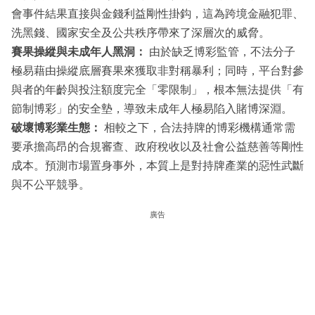
會事件結果直接與金錢利益剛性掛鈎，這為跨境金融犯罪、
洗黑錢、國家安全及公共秩序帶來了深層次的威脅。
賽果操縱與未成年人黑洞：
由於缺乏博彩監管，不法分子
極易藉由操縱底層賽果來獲取非對稱暴利；同時，平台對參
與者的年齡與投注額度完全「零限制」，根本無法提供「有
節制博彩」的安全墊，導致未成年人極易陷入賭博深淵。
破壞博彩業生態：
相較之下，合法持牌的博彩機構通常需
要承擔高昂的合規審查、政府稅收以及社會公益慈善等剛性
成本。預測市場置身事外，本質上是對持牌產業的惡性武斷
與不公平競爭。
廣告