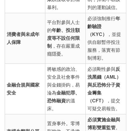
暴利。
判的運動誠信。
必須強制推行
年
平台對參與人士
齡驗證
的
年齡、投注額
消費者與未成年
（KYC）
，並提
度等不設任何限
人保障
供自願暫停投注
制
，存在嚴重成
服務，落實有節
癮隱憂。
制博彩。
將敏感的政治、
必須剛性參與
反
安全及社會事件
洗黑錢（AML）
金融合規與國家
與金錢掛鈎，易
與反恐怖分子資
安全
淪為
金融犯罪、
金籌集
恐怖融資
的溫
（CFT）
，提交
床。
可疑交易報告。
必須實施金融與
置身事外。零博
博彩雙重監管
。