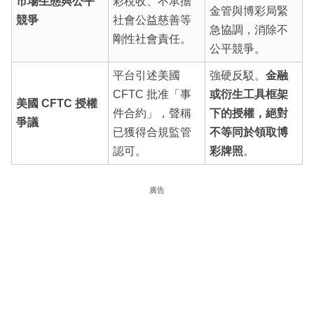
市場生態與公平
彩稅收、不承擔
金管與博彩局緊
競爭
社會公益慈善等
急協調，消除不
剛性社會責任。
公平競爭。
平台引述美國
強硬反駁。
金融
CFTC 批准「事
或衍生工具框架
美國 CFTC 授權
件合約」，聲稱
下的授權，絕對
爭議
已獲得合規監管
不等同於領取博
認可。
彩牌照
。
廣告