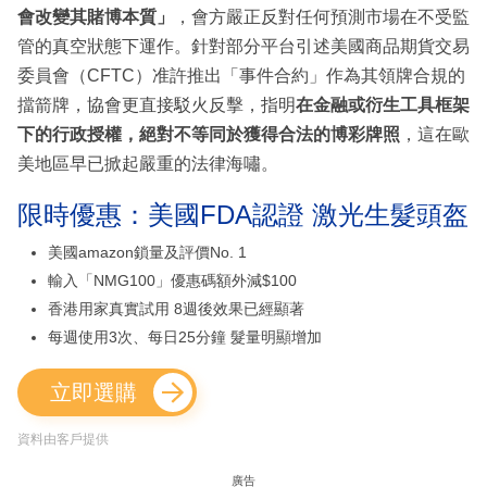
會改變其賭博本質」
，會方嚴正反對任何預測市場在不受監
管的真空狀態下運作。針對部分平台引述美國商品期貨交易
委員會（CFTC）准許推出「事件合約」作為其領牌合規的
擋箭牌，協會更直接駁火反擊，指明
在金融或衍生工具框架
下的行政授權，絕對不等同於獲得合法的博彩牌照
，這在歐
美地區早已掀起嚴重的法律海嘯。
限時優惠：美國FDA認證 激光生髮頭盔
美國amazon鎖量及評價No. 1
輸入「NMG100」優惠碼額外減$100
香港用家真實試用 8週後效果已經顯著
每週使用3次、每日25分鐘 髮量明顯增加
立即選購
資料由客戶提供
廣告