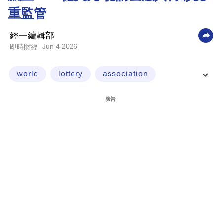
重監管
科
技
經一編輯部
職
Jun 4 2026
即時財經
場
world
lottery
association
生
活
prediction
廣告
時
事
專
欄
訂
閱
專
區