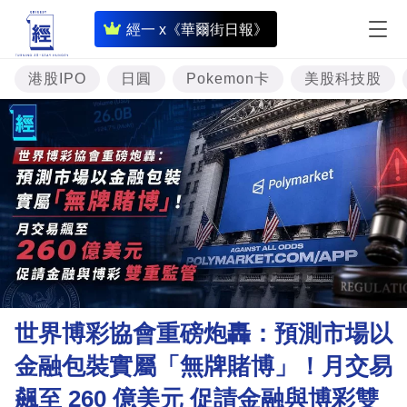
即
經一 x《華爾街日報》
時
財
港股IPO
日圓
Pokemon卡
美股科技股
經
專
題
投
資
樓
市
理
世界博彩協會重磅炮轟：預測市場以
財
金融包裝實屬「無牌賭博」！月交易
商
飆至 260 億美元 促請金融與博彩雙
業