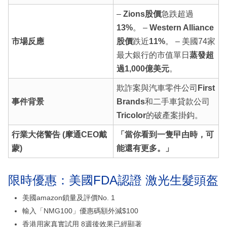
–
Zions股價
急跌超過
13%
。 –
Western Alliance
市場反應
股價
跌近
11%
。 – 美國74家
最大銀行的市值單日
蒸發超
過1,000億美元
。
欺詐案與汽車零件公司
First
事件背景
Brands
和二手車貸款公司
Tricolor
的破產案掛鈎。
行業大佬警告 (摩通CEO戴
「當你看到一隻曱甴時，可
蒙)
能還有更多。」
限時優惠：美國FDA認證 激光生髮頭盔
美國amazon鎖量及評價No. 1
輸入「NMG100」優惠碼額外減$100
香港用家真實試用 8週後效果已經顯著