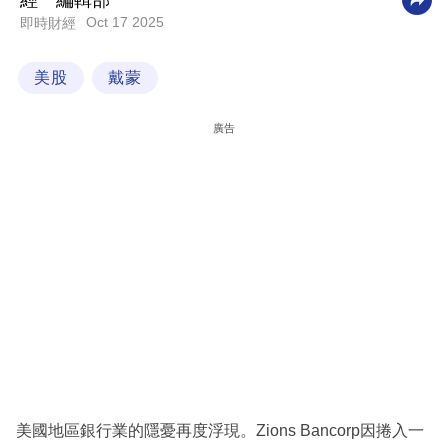
經一編輯部
Oct 17 2025
即時財經
科
技
美股
戴蒙
職
場
廣告
生
活
時
事
專
欄
訂
閱
專
美國地區銀行業的隱憂再度浮現。Zions Bancorp因捲入一
區