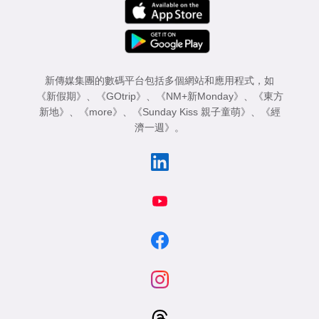
新傳媒集團的數碼平台包括多個網站和應用程式，如
《新假期》
、
《GOtrip》
、
《NM+新Monday》
、
《東方
新地》
、
《more》
、
《Sunday Kiss 親子童萌》
、
《經
濟一週》
。