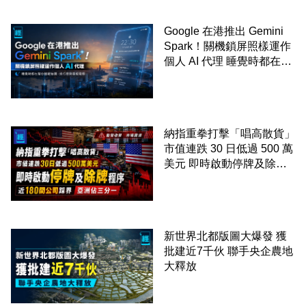
Google 在港推出 Gemini
Spark！關機鎖屏照樣運作
個人 AI 代理 睡覺時都在幫
你追蹤加價、排行程與草擬
電郵
納指重拳打擊「唱高散貨」
市值連跌 30 日低過 500 萬
美元 即時啟動停牌及除牌
程序 近 180 間公司踩界 亞
洲佔三分一
新世界北都版圖大爆發 獲
批建近7千伙 聯手央企農地
大釋放