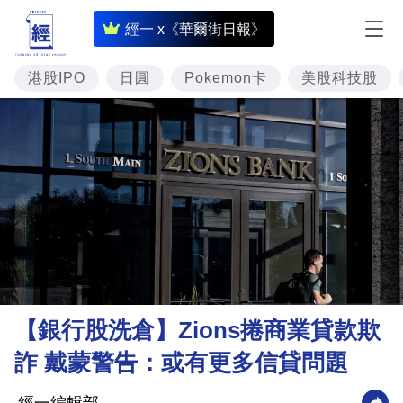
即
經一 x《華爾街日報》
時
財
港股IPO
日圓
Pokemon卡
美股科技股
經
專
題
投
資
樓
市
理
【銀行股洗倉】Zions捲商業貸款欺
財
詐 戴蒙警告：或有更多信貸問題
商
業