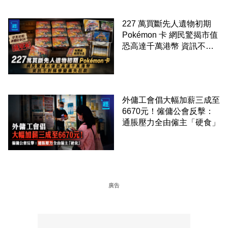
227 萬買斷先人遺物初期
Pokémon 卡 網民驚揭市值
恐高達千萬港幣 資訊不對
稱慘變痛失巨款
外傭工會倡大幅加薪三成至
6670元！僱傭公會反擊：
通脹壓力全由僱主「硬食」
廣告