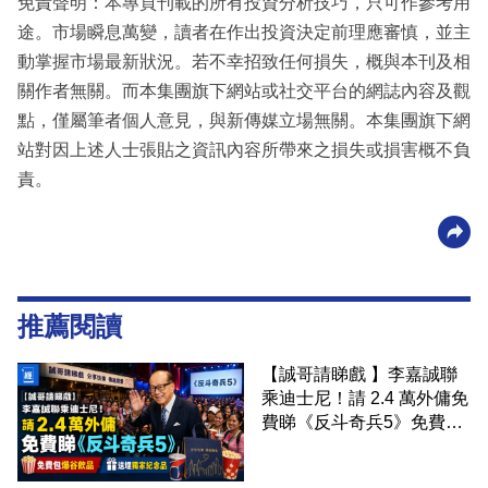
免責聲明：本專頁刊載的所有投資分析技巧，只可作參考用
途。市場瞬息萬變，讀者在作出投資決定前理應審慎，並主
動掌握市場最新狀況。若不幸招致任何損失，概與本刊及相
關作者無關。而本集團旗下網站或社交平台的網誌內容及觀
點，僅屬筆者個人意見，與新傳媒立場無關。本集團旗下網
站對因上述人士張貼之資訊內容所帶來之損失或損害概不負
責。
推薦閱讀
【誠哥請睇戲 】李嘉誠聯
乘迪士尼！請 2.4 萬外傭免
費睇《反斗奇兵5》免費包
爆谷飲品 送埋獨家紀念品