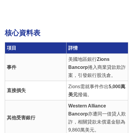
核心資料表
項目
詳情
美國地區銀行
Zions
事件
Bancorp
捲入商業貸款欺詐
案，引發銀行股洗倉。
Zions需就事件作出
5,000萬
直接損失
美元
撥備。
Western Alliance
Bancorp
亦遭同一借貸人欺
其他受害銀行
詐，相關貸款未償還金額為
9,860萬美元。