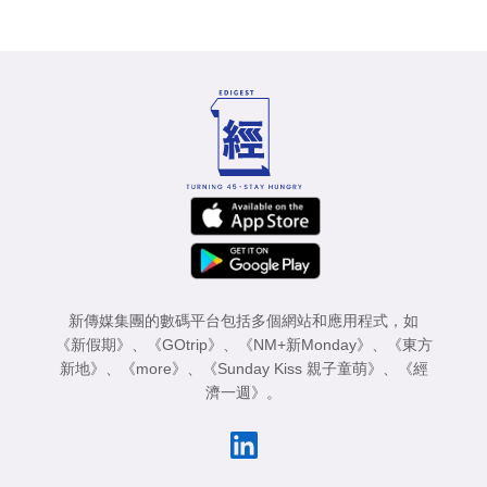
新傳媒集團的數碼平台包括多個網站和應用程式，如
《新假期》
、
《GOtrip》
、
《NM+新Monday》
、
《東方
新地》
、
《more》
、
《Sunday Kiss 親子童萌》
、
《經
濟一週》
。