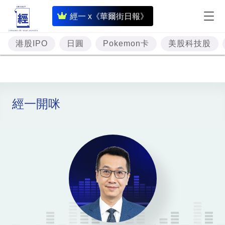
即
經一 x《華爾街日報》
時
財
港股IPO
日圓
Pokemon卡
美股科技股
經
專
題
經一開咪
投
資
樓
市
理
財
商
業