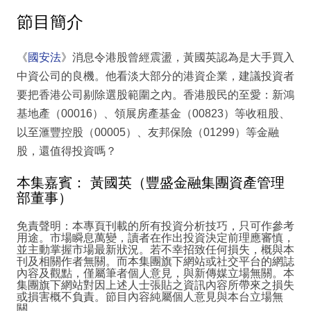
節目簡介
《
國安法
》消息令港股曾經震盪，黃國英認為是大手買入
中資公司的良機。他看淡大部分的港資企業，建議投資者
要把香港公司剔除選股範圍之內。香港股民的至愛：新鴻
基地產（00016）、領展房產基金（00823）等收租股、
以至滙豐控股（00005）、友邦保險（01299）等金融
股，還值得投資嗎？
本集嘉賓： 黃國英（豐盛金融集團資產管理
部董事）
免責聲明：本專頁刊載的所有投資分析技巧，只可作參考
用途。市場瞬息萬變，讀者在作出投資決定前理應審慎，
並主動掌握市場最新狀況。若不幸招致任何損失，概與本
刊及相關作者無關。而本集團旗下網站或社交平台的網誌
內容及觀點，僅屬筆者個人意見，與新傳媒立場無關。本
集團旗下網站對因上述人士張貼之資訊內容所帶來之損失
或損害概不負責。節目內容純屬個人意見與本台立場無
關。