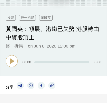
科
技
投資
經一拆局
黃國英
職
黃國英：領展、港鐵已失勢 港股轉由
場
中資股頂上
生
活
經一拆局
on Jun 8, 2020 12:00 pm
時
事
00
:
00
00
:
00
專
欄
訂
分享
閱
專
區