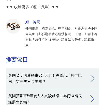
▼▼ 收聽更多《經一拆局》▼▼
經一拆局
外圍市況、國際政治、中港關係、社會矛盾等不同
因素每日都影響著香港經濟格局，《經一》請來各
界猛人就住不同經濟民生議題深入分析，認真拆
局！
推薦節目
黃國英：港股將由3分天下！除騰訊、阿里巴
巴，第三隻不是美團？
黃國英斷言5年後人人只談國指！為何恒指長
遠將會跑輸？