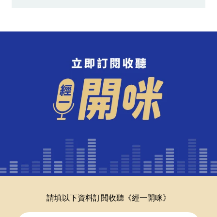
請填以下資料訂閲收聽《經一開咪》