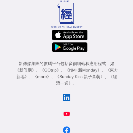
新傳媒集團的數碼平台包括多個網站和應用程式，如
《新假期》
、
《GOtrip》
、
《NM+新Monday》
、
《東方
新地》
、
《more》
、
《Sunday Kiss 親子童萌》
、
《經
濟一週》
。