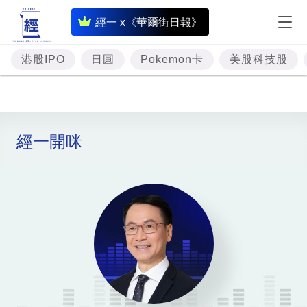
即
經一 x《華爾街日報》
時
財
港股IPO
日圓
Pokemon卡
美股科技股
經
專
題
經一開咪
投
資
樓
市
理
財
商
業