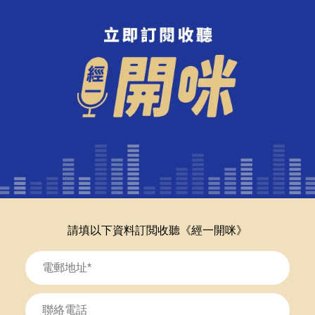
請填以下資料訂閲收聽《經一開咪》