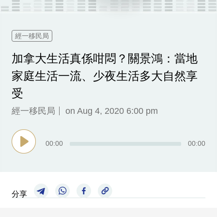
科
技
經一移民局
職
加拿大生活真係咁悶？關景鴻：當地
場
家庭生活一流、少夜生活多大自然享
生
活
受
時
經一移民局
on Aug 4, 2020 6:00 pm
事
專
00
:
00
00
:
00
欄
訂
閱
分享
專
區