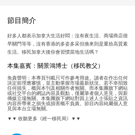
節目簡介
好多人都表示加拿大生活好悶：沒有夜生活、商場商店很
早關門等等，沒有香港的多姿多采但換來則是重拾高質素
生活。移民加拿大後你會習慣當地生活嗎？
本集嘉賓：關景鴻博士（移民教父）
免責聲明：本專頁刊載只可作參考用途。讀者在作出任何
決定前理應審慎，並主動掌握市場最新狀況。若不幸招致
任何損失，概與本刊及相關作者無關。而本集團旗下網站
或社交平台的網誌內容及觀點，僅屬筆者個人意見，與新
傳媒立場無關。本集團旗下網站對因上述人士張貼之資訊
內容所帶來之損失或損害概不負責。節目內容純屬個人意
見與本台立場無關。
▼▼
收聽更多《經一移民局》
▼▼