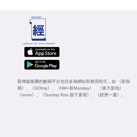
新傳媒集團的數碼平台包括多個網站和應用程式，如
《新假
期》
、
《GOtrip》
、
《NM+新Monday》
、
《東方新地》
、
《more》
、
《Sunday Kiss 親子童萌》
、
《經濟一週》
。