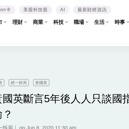
mon卡
美股科技股
AI
最新財經資訊
市
理財
商業
科技
職場
生活
時事
資
經一拆局
黃國英
黃國英斷言5年後人人只談國
輸？
一拆局
on Jun 8, 2020 11:30 am