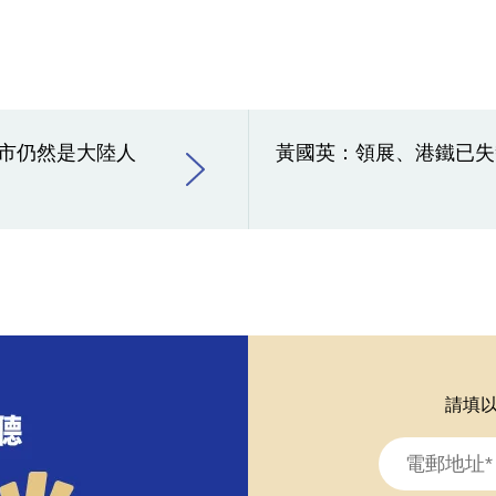
市仍然是大陸人
黃國英：領展、港鐵已失
請填