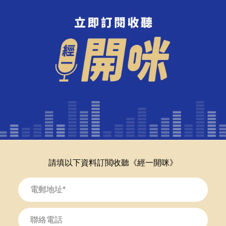
請填以下資料訂閲收聽《經一開咪》