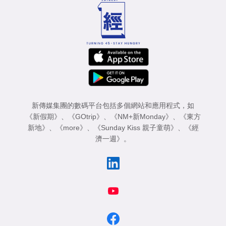
新傳媒集團的數碼平台包括多個網站和應用程式，如
《新假期》
、
《GOtrip》
、
《NM+新Monday》
、
《東方
新地》
、
《more》
、
《Sunday Kiss 親子童萌》
、
《經
濟一週》
。