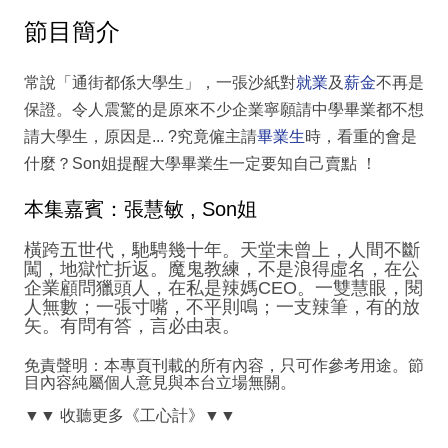
節目簡介
常說「通街都係大學生」，一張沙紙對
就業
及
薪金
不再是
保證。令人震驚的是原來不少企業寧願請中學畢業都不想
請大學生，原因是... ?究竟僱主請
畢業生
時，看重的會是
什麼？Son姐提醒大學畢業生一定要知自己賣點 ！
本集嘉賓：張慧敏 , Son姐
橫跨五世代，馳騁幾十年。天堂未曾上，人間不斷
闖，地獄忙折返。魔鬼教練，不是浪得虛名，在公
企業顧問獵頭人，在私是辣媽CEO。一雙慧眼，閱
人無數；一張寸嘴，不平則鳴；一支辣筆，有的放
矢。有問有答，言必由衷。
免責聲明：本專頁刊載的所有內容，只可作參考用途。節
目內容純屬個人意見與本台立場無關。
▼▼ 收聽更多《工心計》▼▼