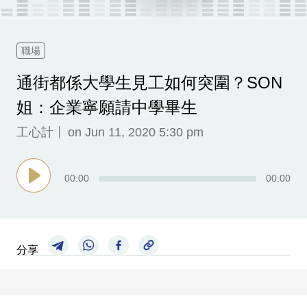
科
技
職場
職
通街都係大學生見工如何突圍？SON
場
姐：企業寧願請中學畢生
生
活
工心計
on Jun 11, 2020 5:30 pm
時
事
00
:
00
00
:
00
專
欄
訂
分享
閱
專
區