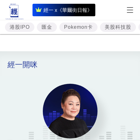
即
經一 x《華爾街日報》
時
財
港股IPO
匯金
Pokemon卡
美股科技股
經
專
題
經一開咪
投
資
樓
市
理
財
商
業