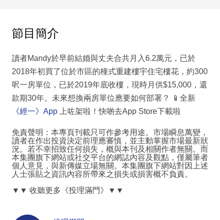
節目簡介
讀者Mandy於早前結婚與丈夫合共月入6.2萬元，已於
2018年初買了位於市區的橦式重建樓宇住宅樓花，約300
呎一房單位，已於2019年底收樓，現時月供$15,000，還
款期30年。未來想換兩房單位應要如何部署？
📱
全新
《經一》
App
上咗架啦！快啲去App Store下載啦
免責聲明：本專頁刊載只可作參考用途。市場瞬息萬變，
讀者在作出投資決定前理應審慎，並主動掌握市場最新狀
況。若不幸招致任何損失，概與本刊及相關作者無關。而
本集團旗下網站或社交平台的網誌內容及觀點，僅屬筆者
個人意見，與新傳媒立場無關。本集團旗下網站對因上述
人士張貼之資訊內容所帶來之損失或損害概不負責。
▼▼
收聽更多《投理滿門》
▼▼