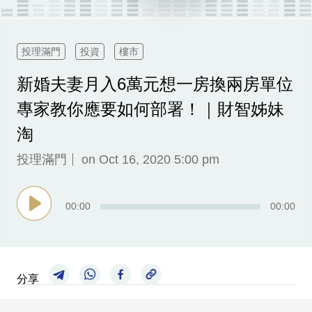
科
技
投理滿門
投資
樓市
職
新婚夫妻月入6萬元想一房換兩房單位
場
專家教你應要如何部署！｜財智姊妹
生
活
淘
時
投理滿門
on Oct 16, 2020 5:00 pm
事
專
00
:
00
00
:
00
欄
訂
閱
分享
專
區