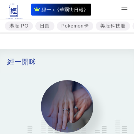
即
經一 x《華爾街日報》
時
財
港股IPO
日圓
Pokemon卡
美股科技股
經
專
題
經一開咪
投
資
樓
市
理
財
商
業