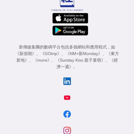
新傳媒集團的數碼平台包括多個網站和應用程式，如
《新假期》
、
《GOtrip》
、
《NM+新Monday》
、
《東方
新地》
、
《more》
、
《Sunday Kiss 親子童萌》
、
《經
濟一週》
。