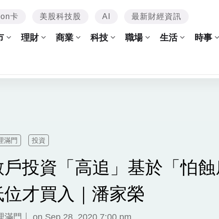
mon卡
美股科技股
AI
最新財經資訊
市
理財
商業
科技
職場
生活
時事
理滿門
投資
散戶投資「高追」基於「怕蝕
低位才買入｜潘家榮
理滿門
on Sep 28, 2020 7:00 pm