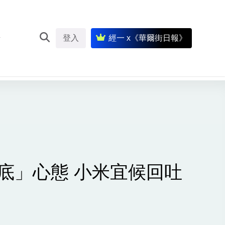
登入
經一 x《華爾街日報》
底」心態 小米宜候回吐