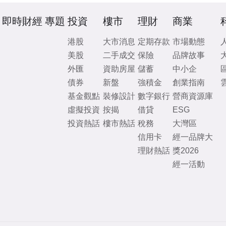
即時財經
專題
投資
樓市
理財
商業
港股
大市消息
定期存款
市場動態
美股
二手成交
保險
品牌故事
外匯
資助房屋
儲蓄
中小企
債券
新盤
強積金
創業指南
基金觀點
裝修設計
數字銀行
營商資源庫
虛擬投資
按揭
借貸
ESG
投資熱話
樓市熱話
稅務
大灣區
信用卡
經一品牌大
理財熱話
獎2026
經一活動