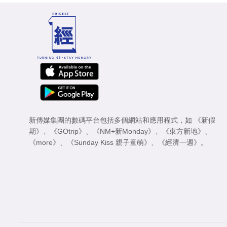
新傳媒集團的數碼平台包括多個網站和應用程式，如
《新假
期》
、
《GOtrip》
、
《NM+新Monday》
、
《東方新地》
、
《more》
、
《Sunday Kiss 親子童萌》
、
《經濟一週》
。