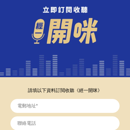
請填以下資料訂閲收聽《經一開咪》