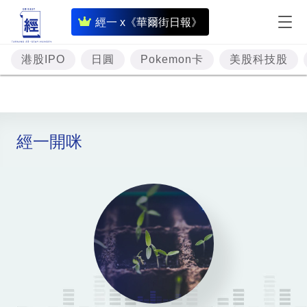
即
經一 x《華爾街日報》
時
財
港股IPO
日圓
Pokemon卡
美股科技股
經
專
題
經一開咪
投
資
樓
市
理
財
商
業