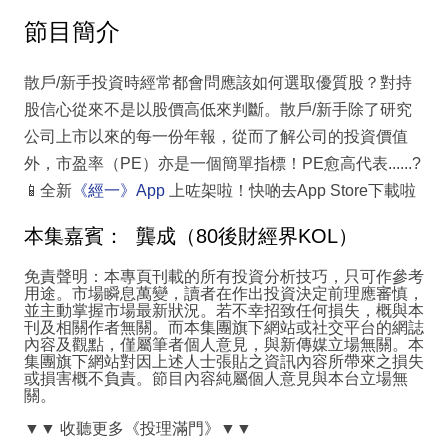
節目簡介
散戶/新手投資時經常都會問應該如何選取優質股？對持
股信心從來不是以股價高低來判斷。散戶/新手除了研究
公司上市以來的每一份年報，從而了解公司的投資價值
外，市盈率（PE）亦是一個簡單指標！PE愈高代表......?
📱
全新
《經一》
App
上咗架啦！快啲去App Store下載啦
本集嘉賓： 龔成（80後財經界KOL）
免責聲明：本專頁刊載的所有投資分析技巧，只可作參考
用途。市場瞬息萬變，讀者在作出投資決定前理應審慎，
並主動掌握市場最新狀況。若不幸招致任何損失，概與本
刊及相關作者無關。而本集團旗下網站或社交平台的網誌
內容及觀點，僅屬筆者個人意見，與新傳媒立場無關。本
集團旗下網站對因上述人士張貼之資訊內容所帶來之損失
或損害概不負責。節目內容純屬個人意見與本台立場無
關。
▼▼
收聽更多《投理滿門》
▼▼