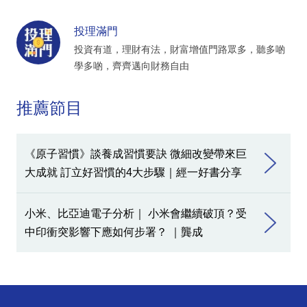
投理滿門
投資有道，理財有法，財富增值門路眾多，聽多啲
學多啲，齊齊邁向財務自由
推薦節目
《原子習慣》談養成習慣要訣 微細改變帶來巨
大成就 訂立好習慣的4大步驟｜經一好書分享
小米、比亞迪電子分析｜ 小米會繼續破頂？受
中印衝突影響下應如何步署？ ｜龔成