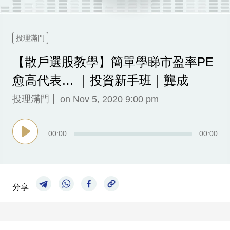
科
技
投理滿門
職
【散戶選股教學】簡單學睇市盈率PE
場
愈高代表… ｜投資新手班｜龔成
生
活
投理滿門
on Nov 5, 2020 9:00 pm
時
事
00
:
00
00
:
00
專
欄
訂
分享
閱
專
區