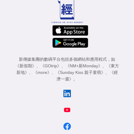
新傳媒集團的數碼平台包括多個網站和應用程式，如
《新假期》
、
《GOtrip》
、
《NM+新Monday》
、
《東方
新地》
、
《more》
、
《Sunday Kiss 親子童萌》
、
《經
濟一週》
。