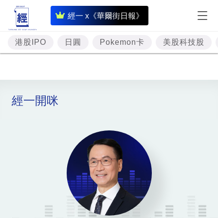
即
經一 x《華爾街日報》
時
財
港股IPO
日圓
Pokemon卡
美股科技股
經
專
題
經一開咪
投
資
樓
市
理
財
商
業