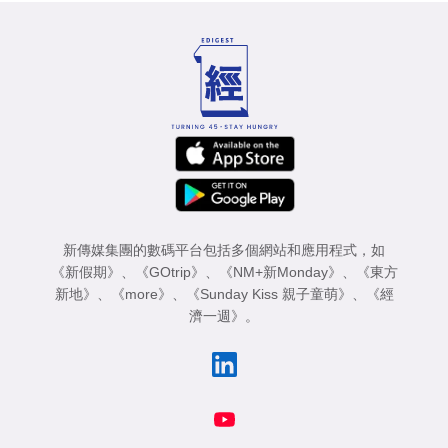
新傳媒集團的數碼平台包括多個網站和應用程式，如
《新假期》
、
《GOtrip》
、
《NM+新Monday》
、
《東方
新地》
、
《more》
、
《Sunday Kiss 親子童萌》
、
《經
濟一週》
。