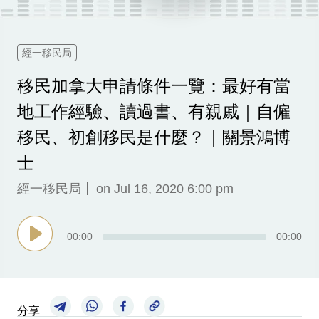
科
技
經一移民局
職
移民加拿大申請條件一覽：最好有當
場
地工作經驗、讀過書、有親戚｜自僱
生
活
移民、初創移民是什麼？｜關景鴻博
士
時
事
經一移民局
on Jul 16, 2020 6:00 pm
專
欄
00
:
00
00
:
00
訂
閱
專
分享
區