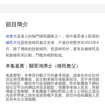
節目簡介
加拿大
是港人的熱門移民國家之一，當中最受港人歡迎的
移民方法
是投資移民魁北克省，不過目前暫停至2021年4
月。除了傳統的技術移民、投資移民外，更有自僱移民及
初創移民等計劃，門檻亦相對較低。
本集嘉賓：關景鴻博士（移民教父）
免責聲明：本專頁刊載只可作參考用途。讀者在作出任何
決定前理應審慎，並主動掌握市場最新狀況。若不幸招致
任何損失，概與本刊及相關作者無關。而本集團旗下網站
或社交平台的網誌內容及觀點，僅屬筆者個人意見，與新
傳媒立場無關。本集團旗下網站對因上述人士張貼之資訊
內容所帶來之損失或損害概不負責。節目內容純屬個人意
見與本台立場無關。