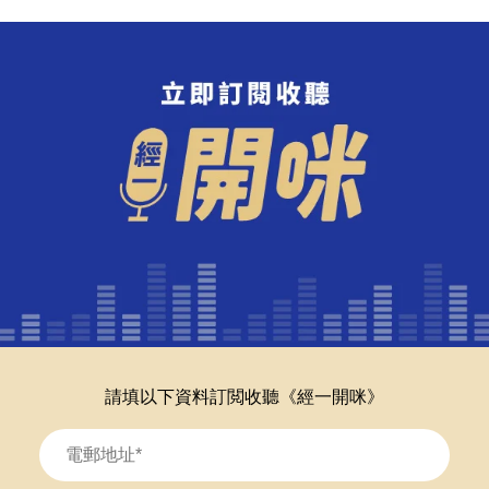
請填以下資料訂閲收聽《經一開咪》