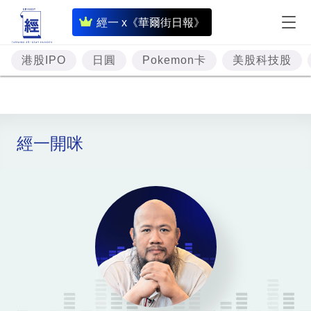
即
經一 x《華爾街日報》
時
財
港股IPO
日圓
Pokemon卡
美股科技股
經
專
題
經一開咪
投
資
樓
市
理
財
商
業