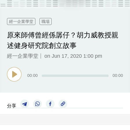
科
技
經一企業學堂
職場
職
原來師傅曾經係孱仔？胡力威教授親
場
述健身研究院創立故事
生
活
經一企業學堂
on Jun 17, 2020 1:00 pm
時
事
00
:
00
00
:
00
專
欄
訂
分享
閱
專
區