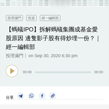
科
技
投理滿門
投資
經一編輯部
職
【螞蟻IPO】拆解螞蟻集團成基金愛
場
股原因 邊隻影子股有得炒埋一份？｜
生
活
經一編輯部
時
投理滿門
on Sep 30, 2020 6:30 pm
事
專
00
:
00
00
:
00
欄
訂
閱
分享
專
區