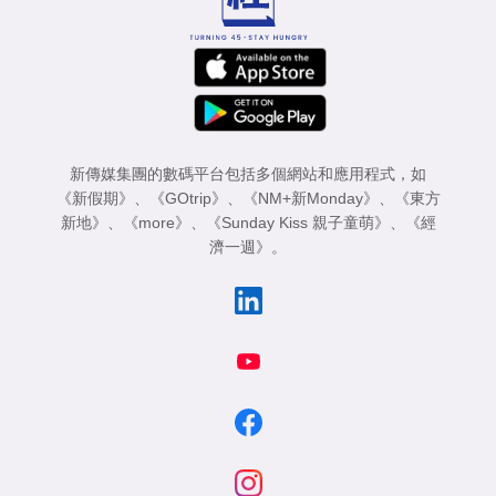
新傳媒集團的數碼平台包括多個網站和應用程式，如
《新假期》
、
《GOtrip》
、
《NM+新Monday》
、
《東方
新地》
、
《more》
、
《Sunday Kiss 親子童萌》
、
《經
濟一週》
。