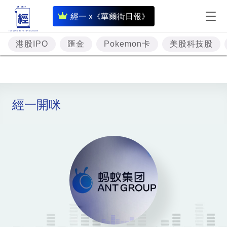
即
經一 x《華爾街日報》
時
財
港股IPO
匯金
Pokemon卡
美股科技股
經
專
題
經一開咪
投
資
樓
市
理
財
商
業