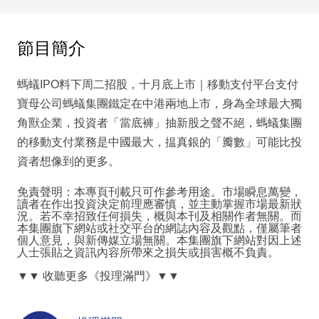
節目簡介
螞蟻IPO料下周二招股，十月底上市｜移動支付平台支付
寶母公司螞蟻集團鐵定在中港兩地上市，身為全球最大獨
角獸企業，投資者「當底褲」抽新股之聲不絕，螞蟻集團
的移動支付業務是中國最大，揾真銀的「瓣數」可能比投
資者想像到的更多。
免責聲明：本專頁刊載只可作參考用途。市場瞬息萬變，
讀者在作出投資決定前理應審慎，並主動掌握市場最新狀
況。若不幸招致任何損失，概與本刊及相關作者無關。而
本集團旗下網站或社交平台的網誌內容及觀點，僅屬筆者
個人意見，與新傳媒立場無關。本集團旗下網站對因上述
人士張貼之資訊內容所帶來之損失或損害概不負責。
▼▼
收聽更多《投理滿門》
▼▼