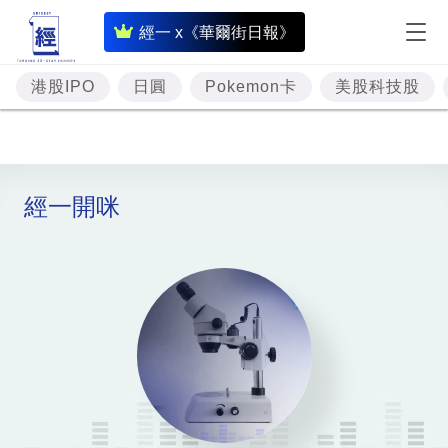
即
經一 x《華爾街日報》
時
財
港股IPO
日圓
Pokemon卡
美股科技股
經
專
題
經一開咪
投
資
樓
市
理
財
商
業