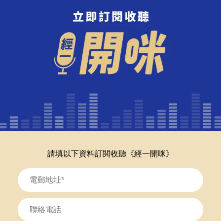
請填以下資料訂閲收聽《經一開咪》