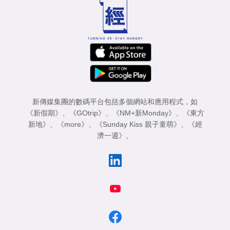
新傳媒集團的數碼平台包括多個網站和應用程式，如
《新假期》
、
《GOtrip》
、
《NM+新Monday》
、
《東方
新地》
、
《more》
、
《Sunday Kiss 親子童萌》
、
《經
濟一週》
。