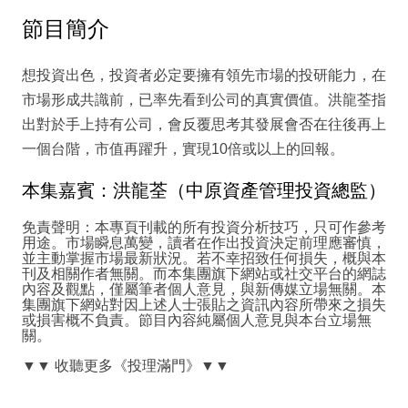
節目簡介
想投資出色，投資者必定要擁有領先市場的投研能力，在
市場形成共識前，已率先看到公司的真實價值。洪龍荃指
出對於手上持有公司，會反覆思考其發展會否在往後再上
一個台階，市值再躍升，實現10倍或以上的回報。
本集嘉賓：洪龍荃（中原資產管理投資總監）
免責聲明：本專頁刊載的所有投資分析技巧，只可作參考
用途。市場瞬息萬變，讀者在作出投資決定前理應審慎，
並主動掌握市場最新狀況。若不幸招致任何損失，概與本
刊及相關作者無關。而本集團旗下網站或社交平台的網誌
內容及觀點，僅屬筆者個人意見，與新傳媒立場無關。本
集團旗下網站對因上述人士張貼之資訊內容所帶來之損失
或損害概不負責。節目內容純屬個人意見與本台立場無
關。
▼▼
收聽更多《投理滿門》
▼▼