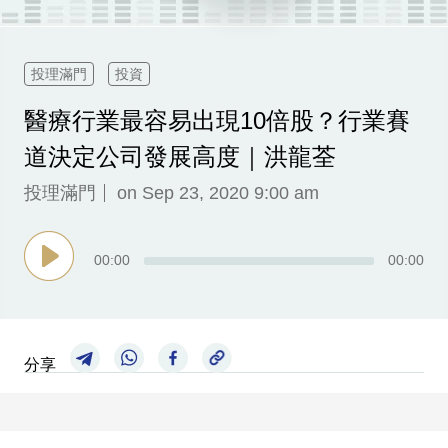
科
技
投理滿門
投資
職
醫療行業最容易出現10倍股？行業賽
場
道決定公司發展高度｜洪龍荃
生
活
投理滿門
on Sep 23, 2020 9:00 am
時
事
00
:
00
00
:
00
專
欄
訂
分享
閱
專
區