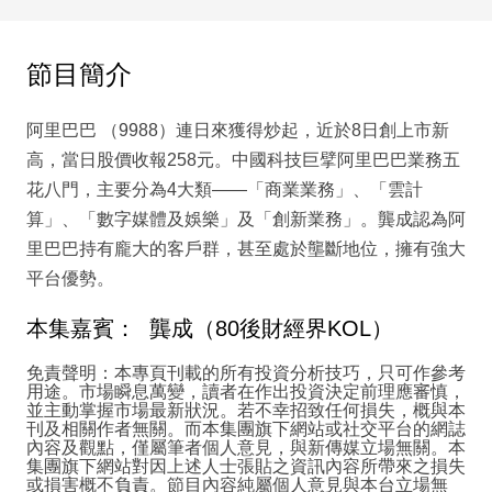
節目簡介
阿里巴巴 （9988）連日來獲得炒起，近於8日創上市新
高，當日股價收報258元。中國科技巨擘阿里巴巴業務五
花八門，主要分為4大類——「商業業務」、「雲計
算」、「數字媒體及娛樂」及「創新業務」。龔成認為阿
里巴巴持有龐大的客戶群，甚至處於壟斷地位，擁有強大
平台優勢。
本集嘉賓： 龔成（80後財經界KOL）
免責聲明：本專頁刊載的所有投資分析技巧，只可作參考
用途。市場瞬息萬變，讀者在作出投資決定前理應審慎，
並主動掌握市場最新狀況。若不幸招致任何損失，概與本
刊及相關作者無關。而本集團旗下網站或社交平台的網誌
內容及觀點，僅屬筆者個人意見，與新傳媒立場無關。本
集團旗下網站對因上述人士張貼之資訊內容所帶來之損失
或損害概不負責。節目內容純屬個人意見與本台立場無