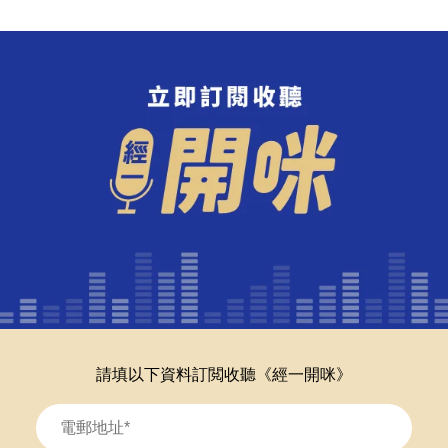
請填以下資料訂閲收聽《經一開咪》