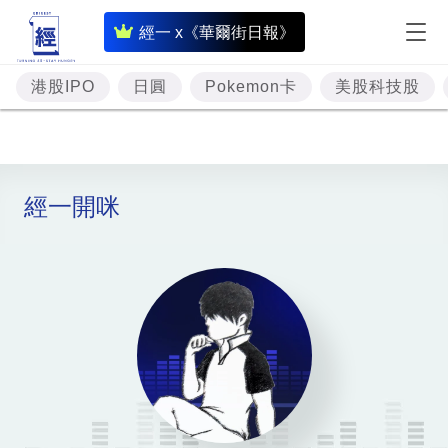
即
經一 x《華爾街日報》
時
財
港股IPO
日圓
Pokemon卡
美股科技股
經
專
題
經一開咪
投
資
樓
市
理
財
商
業