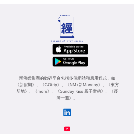
新傳媒集團的數碼平台包括多個網站和應用程式，如
《新假期》
、
《GOtrip》
、
《NM+新Monday》
、
《東方
新地》
、
《more》
、
《Sunday Kiss 親子童萌》
、
《經
濟一週》
。