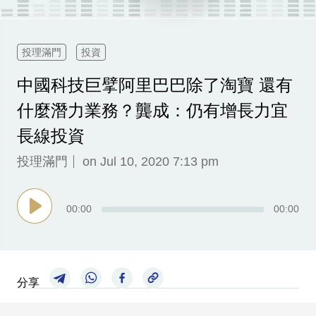
科
技
投理滿門
投資
職
中國科技巨擘阿里巴巴除了淘寶 還有
場
什麼潛力業務？龔成：仍有增長力宜
生
活
長線投資
時
投理滿門
on Jul 10, 2020 7:13 pm
事
專
00
:
00
00
:
00
欄
訂
閱
分享
專
區