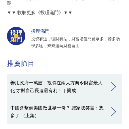
關。
▼▼
收聽更多《投理滿門》
▼▼
投理滿門
投資有道，理財有法，財富增值門路眾多，聽多啲
學多啲，齊齊邁向財務自由
推薦節目
善用政府一萬蚊｜投資在兩大方向令財富最大
化 才對自己長遠最有利！｜龔成
中國會擊倒美國做世界一哥？ 羅家聰笑言：想
多了 （上集）