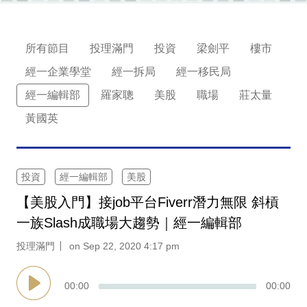
業
科
所有節目
投理滿門
投資
梁劍平
樓市
技
經一企業學堂
經一拆局
經一移民局
職
經一編輯部
羅家聰
美股
職場
莊太量
場
黃國英
生
活
投資
經一編輯部
美股
時
【美股入門】接job平台Fiverr潛力無限 斜槓
事
一族Slash成職場大趨勢｜經一編輯部
專
投理滿門
on Sep 22, 2020 4:17 pm
欄
訂
00
:
00
00
:
00
閱