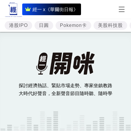
即
經一 x《華爾街日報》
時
財
港股IPO
日圓
Pokemon卡
美股科技股
經
專
題
投
資
探討經濟熱話、緊貼市場走勢、專家坐鎮教路
樓
大時代好聲音，全新聲音節目隨時聽、隨時學
市
理
財
商