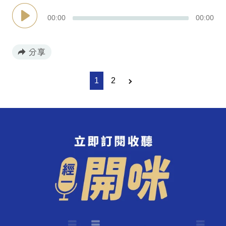
00
:
00
00
:
00
1
2