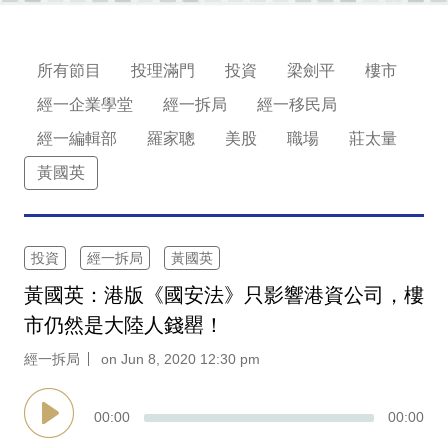
業
科
所有節目
投理滿門
投資
梁劍平
樓市
技
經一企業學堂
經一拆局
經一移民局
職
經一編輯部
羅家聰
美股
職場
莊太量
場
黃國英
生
活
投資
經一拆局
黃國英
時
黃國英：港版《國安法》只影響港資公司，樓
事
市仍然是大陸人錢罌！
專
經一拆局
on Jun 8, 2020 12:30 pm
欄
訂
00
:
00
00
:
00
閱