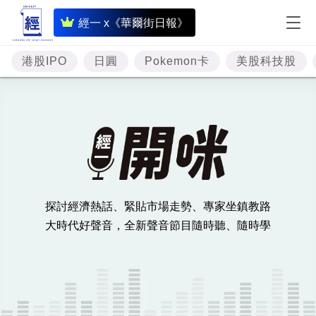
即
經一 x《華爾街日報》
時
財
港股IPO
日圓
Pokemon卡
美股科技股
經
專
題
投
資
探討經濟熱話、緊貼市場走勢、專家坐鎮教路
樓
大時代好聲音，全新聲音節目隨時聽、隨時學
市
理
財
商