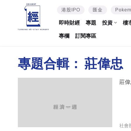
港股IPO
匯金
Poke
即時財經
專題
投資
樓
專欄
訂閱專區
專題合輯：
‎莊偉忠
莊偉
社會