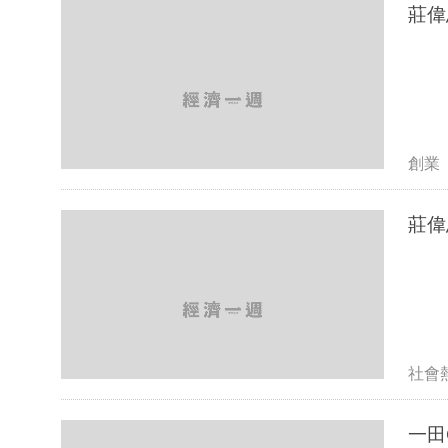
莊偉
創業
莊偉
社會
一田