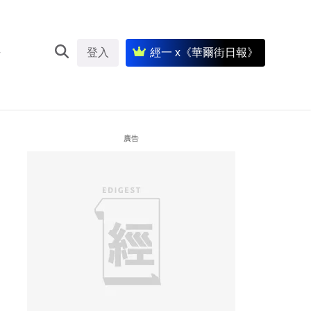
登入
經一 x《華爾街日報》
廣告