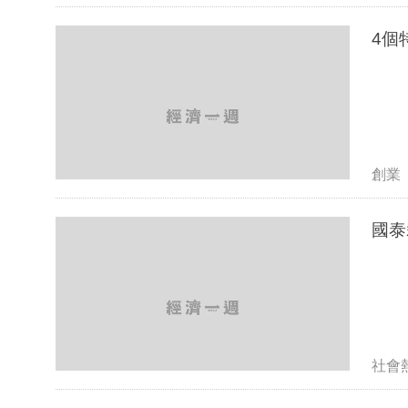
4個
創業
社會