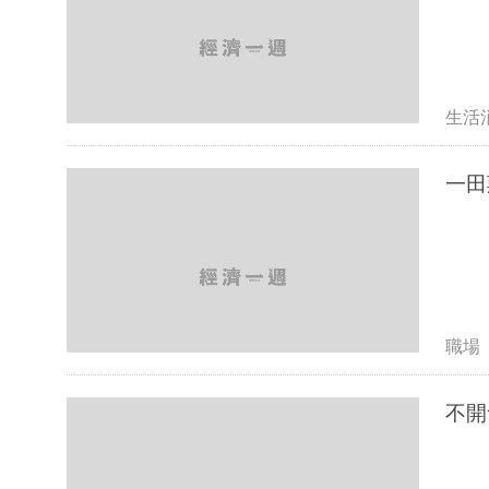
生活
一田
職場