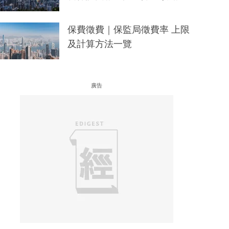
保費徵費｜保監局徵費率 上限
及計算方法一覽
廣告