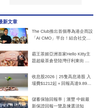
最新文章
The Club推出首個專為港企而設
「AI CMO」平台！結合社交聆
聽與廣東話大模型 助中小企數
分鐘生成「貼地」宣傳短片
霸王茶姬亞洲首家Hello Kitty主
題超級茶倉登陸灣仔利東街 推
出首創「伯爵紅茶色」Hello Kitt
y及香港限定特調系列
收息股2026｜25隻高息港股 入
場費$1212起＋回報高達9.89
厘！持續更新
儲蓄保險回報率｜滙豐 中銀最
新保證回報一覽及揀選須知