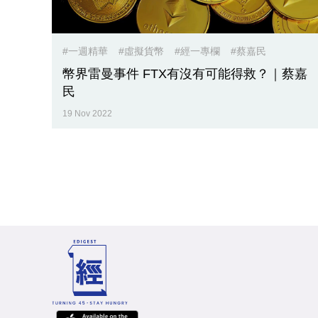
#一週精華
#虛擬貨幣
#經一專欄
#蔡嘉民
幣界雷曼事件 FTX有沒有可能得救？｜蔡嘉
民
19 Nov 2022