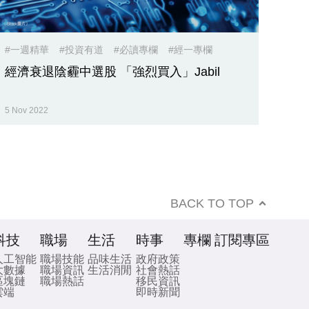
#一週精華
#投資有道
#必讀專欄
#經一專欄
經濟衰退陰霾中選股 「強烈買入」Jabil
5 Nov 2022
BACK TO TOP
科技
職場
生活
時事
專欄
訂閱專區
人工智能
職場技能
品味生活
政府政策
大數據
職場資訊
生活消閒
社會熱話
區塊鏈
職場熱話
移民資訊
雲端
即時新聞