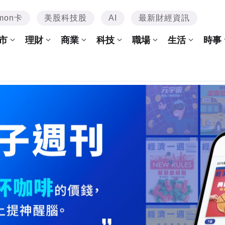
mon卡
美股科技股
AI
最新財經資訊
市
理財
商業
科技
職場
生活
時事