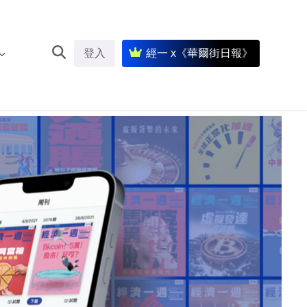
登入
經一 x《華爾街日報》