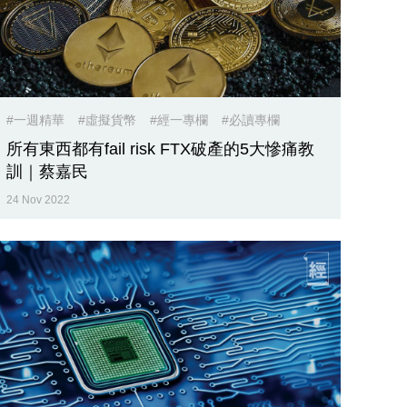
#一週精華
#虛擬貨幣
#經一專欄
#必讀專欄
所有東西都有fail risk FTX破產的5大慘痛教
訓｜蔡嘉民
24 Nov 2022