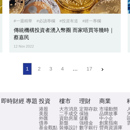
#一週精華
#必讀專欄
#投資有道
#經一專欄
傳統機構投資者湧入幣圈 而家唔買等幾時｜
蔡嘉民
12 Nov 2022
1
2
3
4
…
17
即時財經
專題
投資
樓市
理財
商業
港股
大市消息
定期存款
市場動態
美股
二手成交
保險
品牌故事
外匯
資助房屋
儲蓄
中小企
債券
新盤
強積金
創業指南
基金觀點
裝修設計
數字銀行
營商資源庫