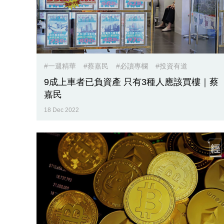
#一週精華
#蔡嘉民
#必讀專欄
#投資有道
9成上車者已負資產 只有3種人應該買樓｜蔡
嘉民
18 Dec 2022