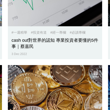
#一週精華
#投資有道
#經一專欄
#必讀專欄
cash out對世界的認知 專業投資者要懂的5件
事｜蔡嘉民
3 Dec 2022