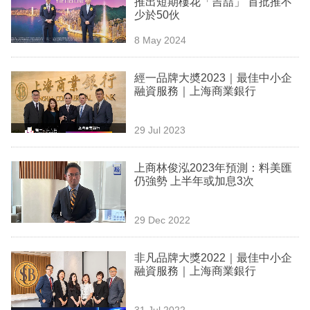
推出短期樓花「吉喆」 首批推不
業
少於50伙
科
8 May 2024
技
經一品牌大奬2023｜最佳中小企
職
融資服務｜上海商業銀行
場
29 Jul 2023
生
活
上商林俊泓2023年預測：料美匯
仍強勢 上半年或加息3次
時
事
29 Dec 2022
專
欄
非凡品牌大獎2022｜最佳中小企
融資服務｜上海商業銀行
訂
閱
31 Jul 2022