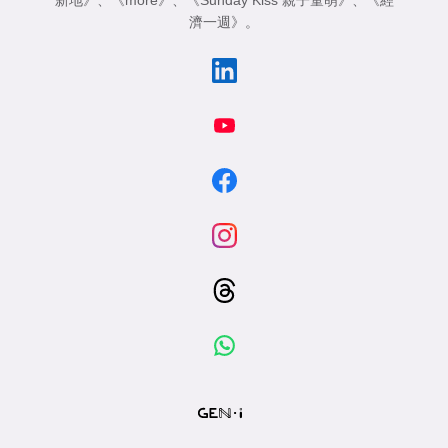
新地》
、
《more》
、
《Sunday Kiss 親子童萌》
、
《經
濟一週》
。